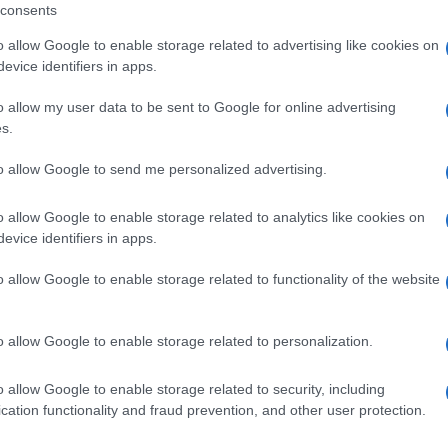
consents
o allow Google to enable storage related to advertising like cookies on
evice identifiers in apps.
lazioni, i tuoi video e le tue foto
o allow my user data to be sent to Google for online advertising
ro +39 345 356 7512
s.
to allow Google to send me personalized advertising.
o allow Google to enable storage related to analytics like cookies on
ime news da
Google News
evice identifiers in apps.
o allow Google to enable storage related to functionality of the website
o allow Google to enable storage related to personalization.
o allow Google to enable storage related to security, including
cation functionality and fraud prevention, and other user protection.
dente
Prossimo articolo