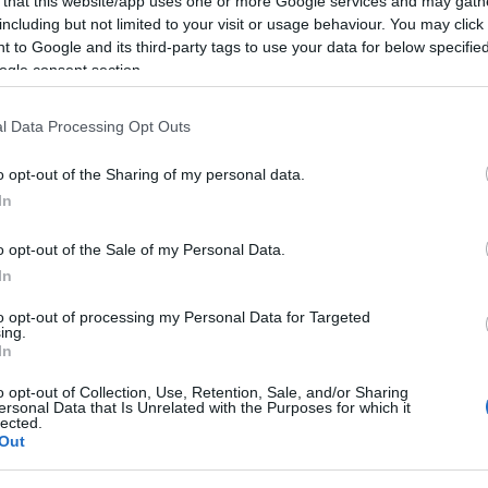
 that this website/app uses one or more Google services and may gath
including but not limited to your visit or usage behaviour. You may click 
 to Google and its third-party tags to use your data for below specifi
ogle consent section.
azionali?
l Data Processing Opt Outs
 mese
cliccando
qui
o opt-out of the Sharing of my personal data.
In
o opt-out of the Sale of my Personal Data.
In
do nella sezione
Login
dal menù del sito o
to opt-out of processing my Personal Data for Targeted
ing.
In
o opt-out of Collection, Use, Retention, Sale, and/or Sharing
Olbia
Olbia Notizie
ersonal Data that Is Unrelated with the Purposes for which it
lected.
Out
eale?
gram di GalluraOggi.it