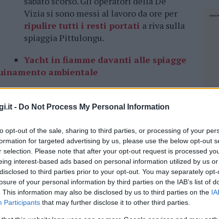
sabato scorso. Gli operatori della De
Vizia si sono messi al lavoro da ore per
ripulire tutti i resti portati
a riva sulla
spiaggia Pittulongu.
Yacht in fiamme davanti alle spiagge
nquinamento ambientale
i in riva, che hanno scatenato nei bagnanti una
i.it -
Do Not Process My Personal Information
non c’è stato inquinamento. Lo ha comunicato
uidata dal capitano di vascello Gianluca
to opt-out of the sale, sharing to third parties, or processing of your per
gio costante sui resti dell’imbarcazione e ha
formation for targeted advertising by us, please use the below opt-out s
mento ambientale, garantito dal tempestivo
r selection. Please note that after your opt-out request is processed y
e dei Vigili del Fuoco.
eing interest-based ads based on personal information utilized by us or
disclosed to third parties prior to your opt-out. You may separately opt-
nto di vista ambientale e il mare è
losure of your personal information by third parties on the IAB’s list of
. This information may also be disclosed by us to third parties on the
IA
mano sia le immagini satellitari fornite
Participants
that may further disclose it to other third parties.
levamenti aerei effettuati dai nostri strumenti
NEC