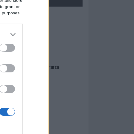
er and store
to grant or
ed purposes
Mario Malu
Paolo Pinna
Martina Agostina Diturco
I nostri cari
I nostri cari