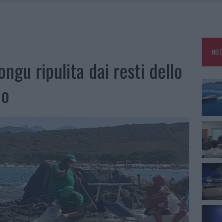
25, PAURA TRA OLBIA E ARZACHENA
NCIALE AD ARZACHENA, UN FERITO
CON AVIS OLBIA AL DELTA CENTER
NOT
A SMERALDA, 20 ARRESTI E 135 DENUNCE
ongu ripulita dai resti dello
co