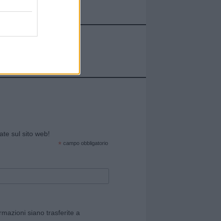
cate sul sito web!
*
campo obbligatorio
rmazioni siano trasferite a