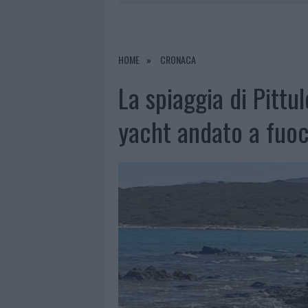
9 AGOSTO 2026
|
INCIDENTE SULLA PROVINCIALE 1
9 AGOSTO 2026
|
INCIDENTE SULLA STRADA PROVI
8 AGOSTO 2026
|
SANGUE, MUSICA E SOLIDARIETÀ 
HOME
CRONACA
9 AGOSTO 2026
|
CONTROLLI RAFFORZATI IN COST
La spiaggia di Pittul
yacht andato a fuo