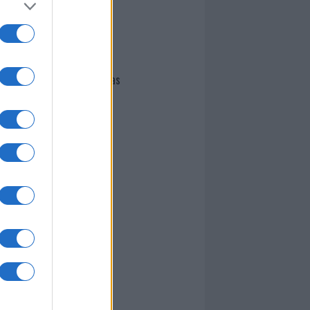
I nostri cari
Giovannimaria Cabras