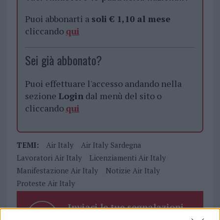
Puoi abbonarti a
soli € 1,10 al mese
cliccando
qui
Sei già abbonato?
Puoi effettuare l'accesso andando nella
sezione
Login
dal menù del sito o
cliccando
qui
TEMI:
Air Italy
Air Italy Sardegna
Lavoratori Air Italy
Licenziamenti Air Italy
Manifestazione Air Italy
Notizie Air Italy
Proteste Air Italy
Inviaci le tue segnalazioni,
i tuoi video e le tue foto