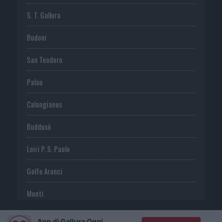
S. T. Gallura
Budoni
San Teodoro
Palau
Calangianus
Buddusò
Loiri P. S. Paolo
Golfo Aranci
Monti
Telti
App di Gallura Oggi