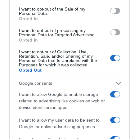
use your data for below specified purposes in below Google
consent section.
I want to opt-out of the Sale of my
F
T
Pi
W
S
Personal Data.
Opted In
a
w
n
h
h
ce
it
te
at
a
I want to opt-out of processing my
Articolo precedente
Personal Data for Targeted Advertising.
b
te
re
s
re
Opted In
Prossimo articolo
o
r
st
A
I want to opt-out of Collection, Use,
Retention, Sale, and/or Sharing of my
o
p
Personal Data that Is Unrelated with the
Purposes for which it was collected.
NOTIZIE RECENTI
k
p
Opted Out
Google consents
Migliori agenzie per l’Attestazione SOA in Italia:
lista delle 4 realtà più efficienti nella g…
I want to allow Google to enable storage
related to advertising like cookies on web or
device identifiers in apps.
“Sul filo del discorso”: sold out ad Olbia per il
reading su Atzeni
I want to allow my user data to be sent to
Google for online advertising purposes.
La Maddalena, festa per i 30 anni del Diving