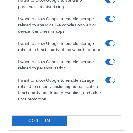
I want to allow Google to send me
personalized advertising.
center di Tegge
I want to allow Google to enable storage
Esce di strada con l’auto ad Arzachena: ferito il
related to analytics like cookies on web or
device identifiers in apps.
conducente
I want to allow Google to enable storage
Turiste si perdono a Tavolara: salvate dai vigili
related to functionality of the website or app.
del fuoco
I want to allow Google to enable storage
related to personalization.
Meteo Olbia 6 agosto, migliora il tempo in
I want to allow Google to enable storage
Gallura
related to security, including authentication
functionality and fraud prevention, and other
user protection.
Incidente Olbia, poliziotto in vacanza salva 6
persone: due bimbi tra i feriti
CONFIRM