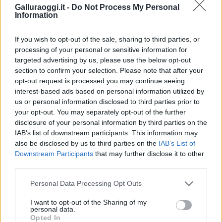
Galluraoggi.it -
Do Not Process My Personal
Su WhatsApp al numero +39
Information
345 356 7512
If you wish to opt-out of the sale, sharing to third parties, or
processing of your personal or sensitive information for
targeted advertising by us, please use the below opt-out
section to confirm your selection. Please note that after your
Notizie in tempo reale?
opt-out request is processed you may continue seeing
Entra nel canale telegram di
interest-based ads based on personal information utilized by
GalluraOggi.it
us or personal information disclosed to third parties prior to
your opt-out. You may separately opt-out of the further
disclosure of your personal information by third parties on the
IAB’s list of downstream participants. This information may
also be disclosed by us to third parties on the
IAB’s List of
Ricevi le nostre ultime news
Downstream Participants
that may further disclose it to other
third parties.
da
Google News
Please note that this website/app uses one or more Google
Personal Data Processing Opt Outs
services and may gather and store information including but
not limited to your visit or usage behaviour. You may click to
I want to opt-out of the Sharing of my
personal data.
grant or deny consent to Google and its third-party tags to
Opted In
Condividi l'articolo