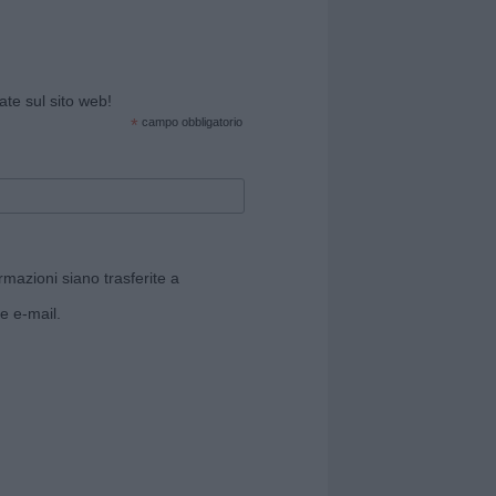
cate sul sito web!
*
campo obbligatorio
rmazioni siano trasferite a
e e-mail.