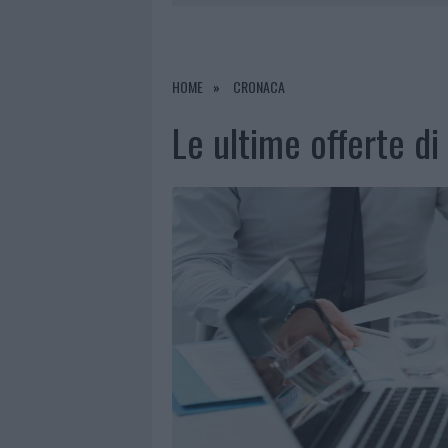
7 AGOSTO 2026
|
CALANGIANUS, DOPO LE POLEMIC
7 AGOSTO 2026
|
OLBIA, DIVIETO DI SOSTA CONT
7 AGOSTO 2026
|
PAUSA CAFFÈ IMPECCABILE: COME 
HOME
CRONACA
7 AGOSTO 2026
|
LE PREVISIONI METEO PER IL WEE
Le ultime offerte di