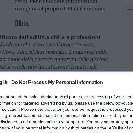
cerca. Per richiedere informazioni
rivolgersi al proprio CPI di iscrizione.
Olbia.
icato dell’edilizia civile e professioni
Sardegna che si occupa di progettazione,
n Costa Smeralda si ricercano 2 manovali edili.
izzazione della parte in muratura delle piscine;
ratore nella movimentazione di materiali,
 del cantiere, preparazioni di malte e altri
nno svolti principalmente a Olbia e territori
i.it -
Do Not Process My Personal Information
o con i mezzi aziendali ed avranno a disposizione
ell’azienda. Vine inoltre prevista formazione ed
to opt-out of the sale, sharing to third parties, or processing of your per
escita professionale all’interno dell’azienda.
“
formation for targeted advertising by us, please use the below opt-out s
r selection. Please note that after your opt-out request is processed y
eing interest-based ads based on personal information utilized by us or
disclosed to third parties prior to your opt-out. You may separately opt-
Per azienda del Nord Sardegna che si occupa di
losure of your personal information by third parties on the IAB’s list of
NEC
ne di piscine in Costa Smeralda si ricerca 1