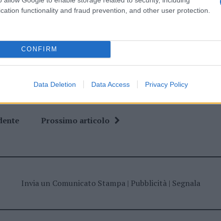
cation functionality and fraud prevention, and other user protection.
ime news da
Google News
CONFIRM
Data Deletion
Data Access
Privacy Policy
dente
Prossimo articolo
Invia un Comunicato Stampa
|
Pubblicità
|
Segnala