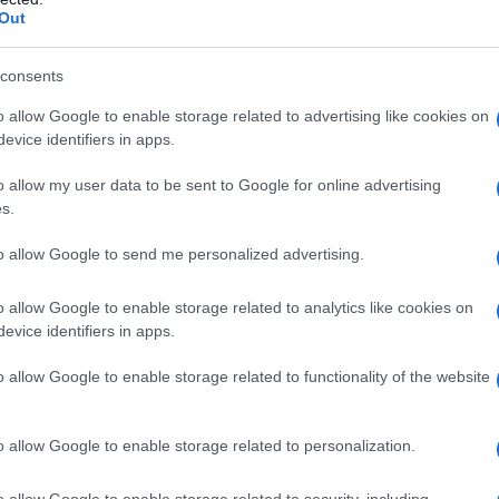
Out
do nella sezione
Login
dal menù del sito o
consents
o allow Google to enable storage related to advertising like cookies on
evice identifiers in apps.
 Gallura
Lavoro Olbia
Notizie Gallura
o allow my user data to be sent to Google for online advertising
s.
te Di Lavoro Gallura
Offerte Di Lavoro Olbia
to allow Google to send me personalized advertising.
lazioni, i tuoi video e le tue foto
ro +39 345 356 7512
o allow Google to enable storage related to analytics like cookies on
evice identifiers in apps.
o allow Google to enable storage related to functionality of the website
eale?
gram di GalluraOggi.it
o allow Google to enable storage related to personalization.
o allow Google to enable storage related to security, including