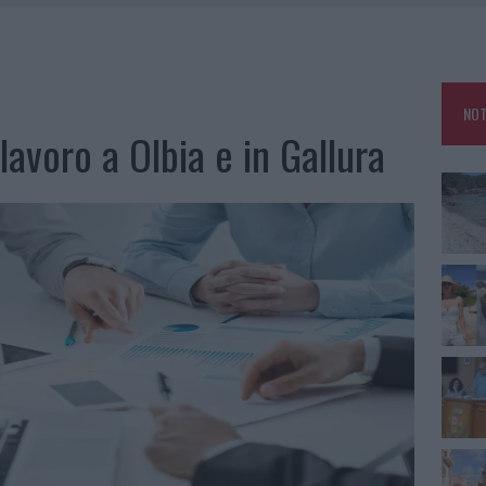
HE IL CENTRO ACCOGLIENZA MINORI CHIUDE
RO SPACCIO E DEGRADO: ESPLODE LA PROTESTA
SCEGLIERE LA SOLUZIONE IDEALE PER LA CASA E L’UFFICIO
NOT
KEND A OLBIA E IN GALLURA
 lavoro a Olbia e in Gallura