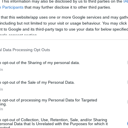
. This information may also be disclosed by us to third parties on the
IA
la realizzazione e manutenzione della parte in
Participants
that may further disclose it to other third parties.
nti verranno svolti principalmente a Olbia e
 that this website/app uses one or more Google services and may gath
posteranno con i mezzi aziendali ed avranno a
including but not limited to your visit or usage behaviour. You may click 
e da parte dell’azienda. Vine inoltre prevista
 to Google and its third-party tags to use your data for below specifi
sibilità di crescita professionale all’interno
ogle consent section.
icca
QUI
.
l Data Processing Opt Outs
i per la vinificazione
. “
Si ricerca figura da
detta a mansioni quali aiuto vendemmia, verifica
o opt-out of the Sharing of my personal data.
.“ Per informazioni clicca
QUI
.
In
o opt-out of the Sale of my Personal Data.
In
azionali?
to opt-out of processing my Personal Data for Targeted
ing.
In
 mese
cliccando
qui
o opt-out of Collection, Use, Retention, Sale, and/or Sharing
ersonal Data that Is Unrelated with the Purposes for which it
lected.