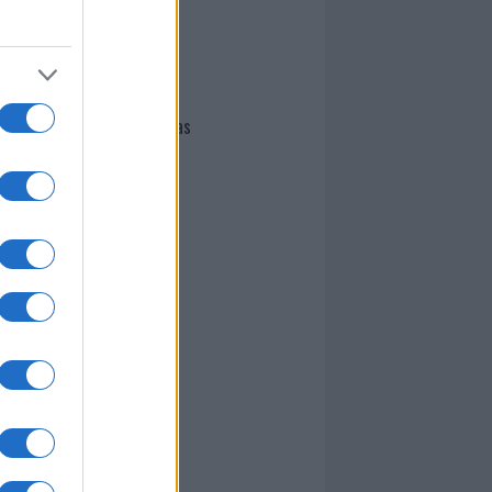
I nostri cari
Giovannimaria Cabras