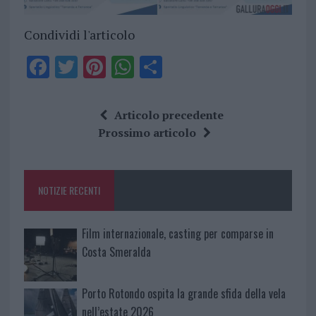
Condividi l'articolo
F
T
Pi
W
S
a
w
n
h
h
ce
it
te
at
a
Articolo precedente
b
te
re
s
re
Prossimo articolo
o
r
st
A
o
p
NOTIZIE RECENTI
k
p
Film internazionale, casting per comparse in
Costa Smeralda
Porto Rotondo ospita la grande sfida della vela
nell’estate 2026