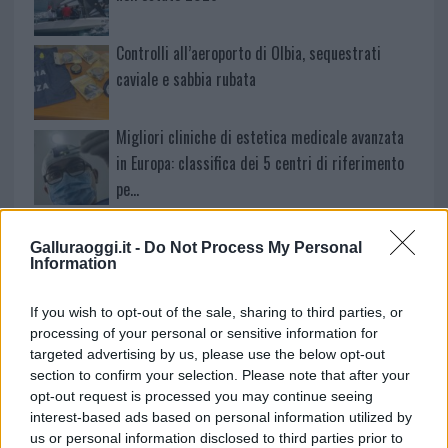
Controlli all’aeroporto di Olbia, sequestrati
caviale e sabbia rubata
Migliori cliniche di estetica medicale avanzata
in Europa: classifica dei 5 centri di riferimento
pe…
Incendi, a San Pasquale arriva il Campo Base:
l’inaugurazione
Galluraoggi.it -
Do Not Process My Personal
Information
Andrea Mura conquista Palau: grande
If you wish to opt-out of the sale, sharing to third parties, or
partecipazione per il suo racconto
processing of your personal or sensitive information for
targeted advertising by us, please use the below opt-out
section to confirm your selection. Please note that after your
Calangianus, allarme sul centro accoglienza
opt-out request is processed you may continue seeing
minori, Albieri: “Episodi gravissimi”
interest-based ads based on personal information utilized by
us or personal information disclosed to third parties prior to