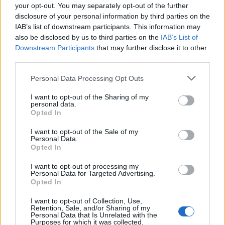
your opt-out. You may separately opt-out of the further
disclosure of your personal information by third parties on the
IAB’s list of downstream participants. This information may
also be disclosed by us to third parties on the
IAB’s List of
Downstream Participants
that may further disclose it to other
third parties.
Please note that this website/app uses one or more Google
Personal Data Processing Opt Outs
services and may gather and store information including but
not limited to your visit or usage behaviour. You may click to
I want to opt-out of the Sharing of my
personal data.
grant or deny consent to Google and its third-party tags to
NECROLOGIE
Opted In
use your data for below specified purposes in below Google
consent section.
I want to opt-out of the Sale of my
Personal Data.
Mario Malu
Opted In
I want to opt-out of processing my
Personal Data for Targeted Advertising.
Opted In
Paolo Pinna
I want to opt-out of Collection, Use,
Retention, Sale, and/or Sharing of my
Personal Data that Is Unrelated with the
Purposes for which it was collected.