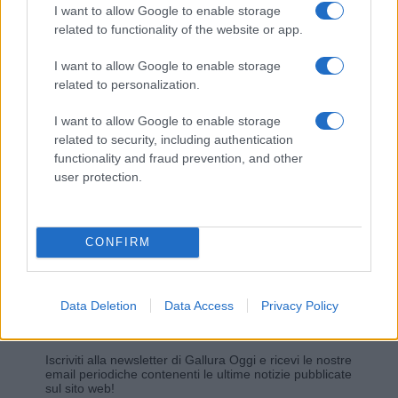
I want to allow Google to enable storage
related to functionality of the website or app.
Giovannimaria Cabras
I want to allow Google to enable storage
related to personalization.
I want to allow Google to enable storage
related to security, including authentication
functionality and fraud prevention, and other
user protection.
Invia un Comunicato Stampa
|
Pubblicità
|
Segnala
CONFIRM
Data Deletion
Data Access
Privacy Policy
Vuoi rimanere sempre aggiornato?
Iscriviti alla newsletter di Gallura Oggi e ricevi le nostre
email periodiche contenenti le ultime notizie pubblicate
sul sito web!