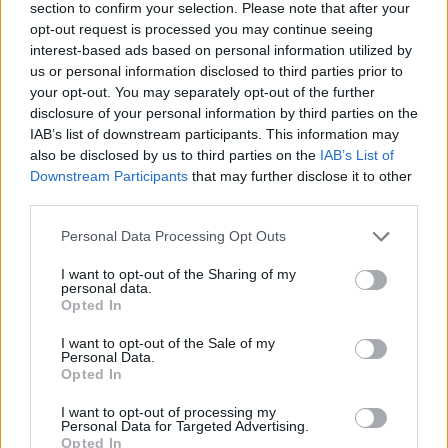
section to confirm your selection. Please note that after your
Test tunnel Olbia: rampe chiuse ancora fino a
opt-out request is processed you may continue seeing
fine agosto
interest-based ads based on personal information utilized by
us or personal information disclosed to third parties prior to
your opt-out. You may separately opt-out of the further
Aggius conquista la classifica delle mete più
disclosure of your personal information by third parties on the
amate dell’estate 2026
IAB’s list of downstream participants. This information may
also be disclosed by us to third parties on the
IAB’s List of
Downstream Participants
that may further disclose it to other
third parties.
Please note that this website/app uses one or more Google
Personal Data Processing Opt Outs
services and may gather and store information including but
not limited to your visit or usage behaviour. You may click to
I want to opt-out of the Sharing of my
personal data.
grant or deny consent to Google and its third-party tags to
Opted In
use your data for below specified purposes in below Google
consent section.
I want to opt-out of the Sale of my
Personal Data.
Opted In
NECROLOGIE
I want to opt-out of processing my
Personal Data for Targeted Advertising.
Opted In
Mario Malu