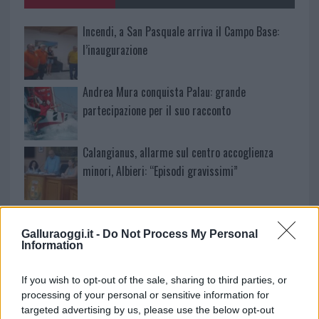
Incendi, a San Pasquale arriva il Campo Base:
l’inaugurazione
Andrea Mura conquista Palau: grande
partecipazione per il suo racconto
Calangianus, allarme sul centro accoglienza
minori, Albieri: “Episodi gravissimi”
Gallura, finti clienti svuotano le suite: furto da
50mila nel resort
Galluraoggi.it -
Do Not Process My Personal
Information
Meteo Olbia 7 agosto, sole e caldo tornano
If you wish to opt-out of the sale, sharing to third parties, or
protagonisti
processing of your personal or sensitive information for
targeted advertising by us, please use the below opt-out