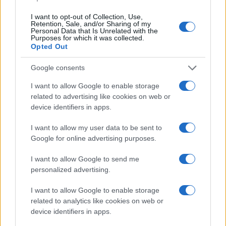
I want to opt-out of Collection, Use,
Retention, Sale, and/or Sharing of my
Personal Data that Is Unrelated with the
Purposes for which it was collected.
Paolo Pinna
Opted Out
Google consents
Martina Agostina Diturco
I want to allow Google to enable storage
related to advertising like cookies on web or
device identifiers in apps.
I nostri cari
I want to allow my user data to be sent to
Google for online advertising purposes.
I want to allow Google to send me
I nostri cari
personalized advertising.
I want to allow Google to enable storage
related to analytics like cookies on web or
device identifiers in apps.
I nostri cari