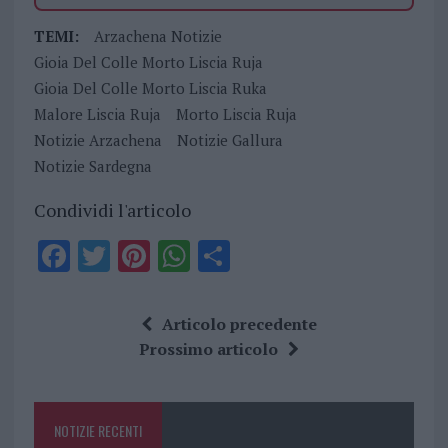
TEMI:
Arzachena Notizie
Gioia Del Colle Morto Liscia Ruja
Gioia Del Colle Morto Liscia Ruka
Malore Liscia Ruja
Morto Liscia Ruja
Notizie Arzachena
Notizie Gallura
Notizie Sardegna
Condividi l'articolo
F
T
Pi
W
S
a
w
n
h
h
ce
it
te
at
a
Articolo precedente
b
te
re
s
re
Prossimo articolo
o
r
st
A
o
p
NOTIZIE RECENTI
k
p