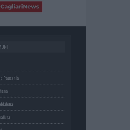
MUNI
io Pausania
chena
ddalena
Gallura