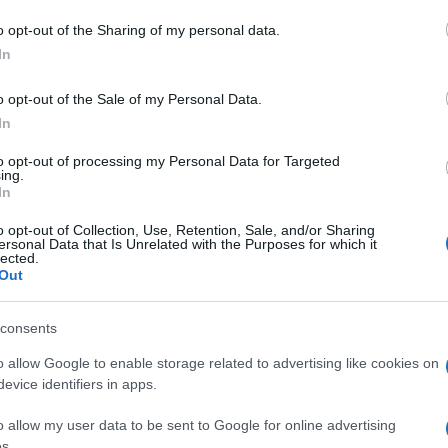
tà,
anche se ha precisato di amarla
.
o opt-out of the Sharing of my personal data.
In
azionali?
o opt-out of the Sale of my Personal Data.
In
 mese
cliccando
qui
to opt-out of processing my Personal Data for Targeted
ing.
In
o opt-out of Collection, Use, Retention, Sale, and/or Sharing
do nella sezione
Login
dal menù del sito o
ersonal Data that Is Unrelated with the Purposes for which it
lected.
Out
consents
Mare
Notizie Gallura
o allow Google to enable storage related to advertising like cookies on
evice identifiers in apps.
o allow my user data to be sent to Google for online advertising
s.