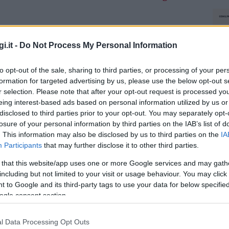
trovato la sua dimensione e serenità. Lo ha
i.it -
Do Not Process My Personal Information
ando i suoi followers le hanno chiesto “come
hiarato Melissa Satta nelle sue storie. L’ex
to opt-out of the sale, sharing to third parties, or processing of your per
 vecchie foto che ritraggono il figlio Maddox,
formation for targeted advertising by us, please use the below opt-out s
 qualche fan le ha chiesto se ha intenzione di
r selection. Please note that after your opt-out request is processed y
estate. “
Spero di tornare presto, mi manca
eing interest-based ads based on personal information utilized by us or
 ha pubblicato poi una foto che la ritrae
disclosed to third parties prior to your opt-out. You may separately opt-
losure of your personal information by third parties on the IAB’s list of
ini.
. This information may also be disclosed by us to third parties on the
IA
Participants
that may further disclose it to other third parties.
state in Gallura, soprattutto in località Porto
lla prima casa poiché durante la sua
 that this website/app uses one or more Google services and may gath
ancone di Striscia La Notizia,
ha abitato a
including but not limited to your visit or usage behaviour. You may click 
 to Google and its third-party tags to use your data for below specifi
ceo Scientifico di Olbia
. Non stupisce infatti
ogle consent section.
e in particolare per la Gallura. Le sue origini
i sia nata negli Stati Uniti. Sicuramente anche
l Data Processing Opt Outs
rascorrere le vacanze qui, lontano dalla
NEC