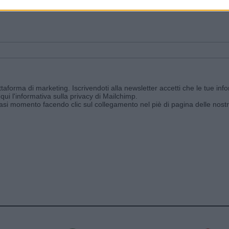
ggi e ricevi le nostre email periodiche contenenti le ultime notizie pubbli
aforma di marketing. Iscrivendoti alla newsletter accetti che le tue info
qui l'informativa sulla privacy di Mailchimp
.
siasi momento facendo clic sul collegamento nel piè di pagina delle nostr