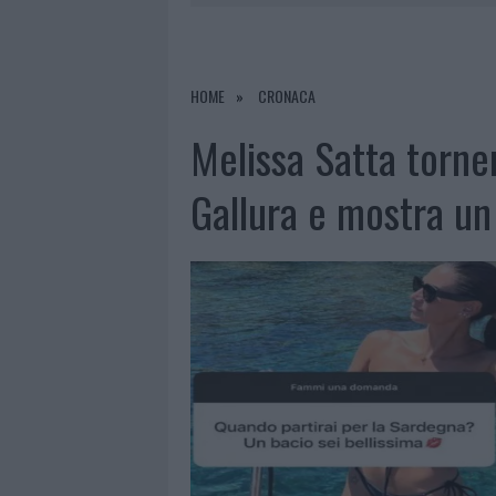
6 AGOSTO 2026
|
GALLURA, FINTI CLIENTI SVUOTA
6 AGOSTO 2026
|
METEO OLBIA 7 AGOSTO, SOLE 
6 AGOSTO 2026
|
TEST TUNNEL OLBIA: RAMPE CHI
HOME
CRONACA
6 AGOSTO 2026
|
AGGIUS CONQUISTA LA CLASSIFI
Melissa Satta torne
Gallura e mostra un 