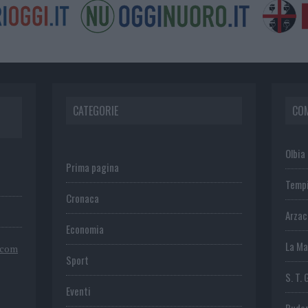
CATEGORIE
CO
Olbia
Prima pagina
Temp
Cronaca
Arza
Economia
La Ma
.com
Sport
S. T. 
Eventi