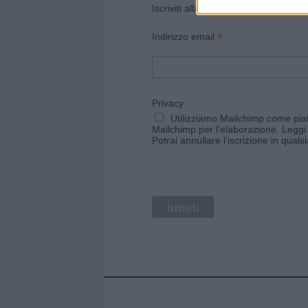
Iscriviti alla newsletter di Gallura O
*
Indirizzo email
Privacy
Utilizziamo Mailchimp come piatt
Mailchimp per l'elaborazione.
Leggi 
Potrai annullare l'iscrizione in qual