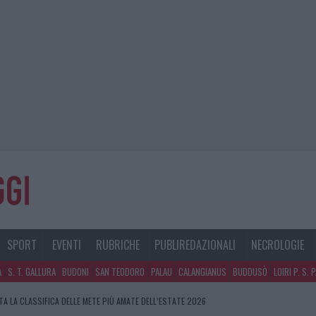
SPORT
EVENTI
RUBRICHE
PUBLIREDAZIONALI
NECROLOGIE
A
S. T. GALLURA
BUDONI
SAN TEODORO
PALAU
CALANGIANUS
BUDDUSÒ
LOIRI P. S. 
O IN VIA LA MARMORA, PARCHEGGIO PROVVISORIO A LA MADDALENA