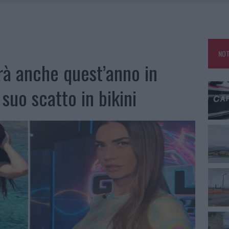
NO LE SUITE: FURTO DA 50MILA NEL RESORT
E CALDO TORNANO PROTAGONISTI
USE ANCORA FINO A FINE AGOSTO
NOT
CA DELLE METE PIÙ AMATE DELL’ESTATE 2026
rà anche quest’anno in
suo scatto in bikini