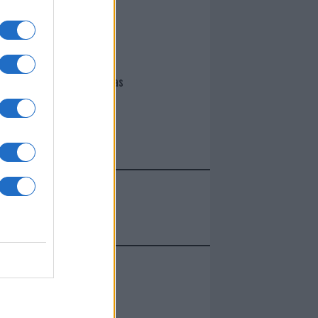
I nostri cari
Giovannimaria Cabras