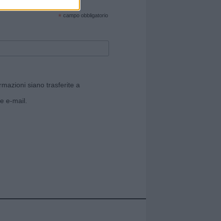
cate sul sito web!
*
campo obbligatorio
rmazioni siano trasferite a
e e-mail.