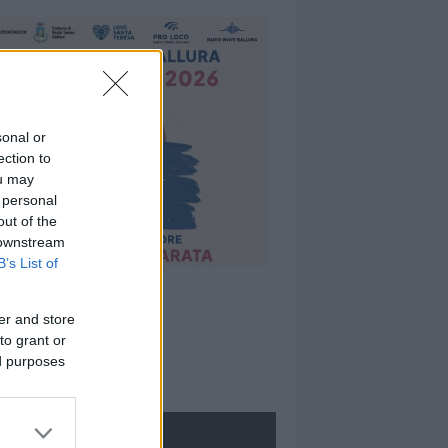
sonal or
ection to
ou may
 personal
out of the
 downstream
B’s List of
er and store
to grant or
ed purposes
ROLOGIE