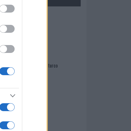
Mario Malu
Paolo Pinna
Martina Agostina Diturco
I nostri cari
I nostri cari