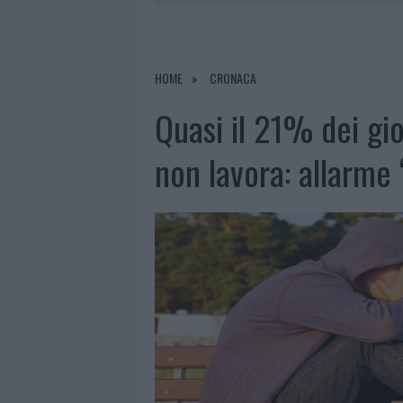
6 AGOSTO 2026
|
METEO OLBIA 7 A
6 AGOSTO 2026
|
INCENDI, A SAN PASQUALE ARRIV
6 AGOSTO 2026
|
ANDREA MURA CONQUISTA PALAU
HOME
CRONACA
6 AGOSTO 2026
|
CALANGIANUS, ALLARME SUL CENT
Quasi il 21% dei gio
non lavora: allarme