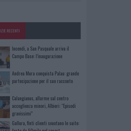
IZIE RECENTI
Incendi, a San Pasquale arriva il
Campo Base: l’inaugurazione
Andrea Mura conquista Palau: grande
partecipazione per il suo racconto
Calangianus, allarme sul centro
accoglienza minori, Albieri: “Episodi
gravissimi”
Gallura, finti clienti svuotano le suite:
furto da 50mila nel resort