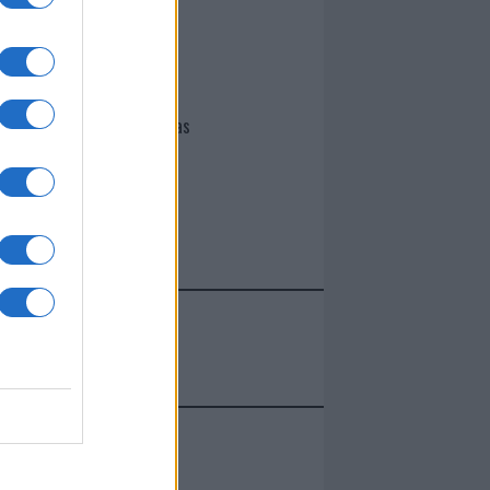
I nostri cari
Giovannimaria Cabras