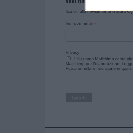
Vuoi rimanere sempre agg
Iscriviti alla newsletter di Gallura O
*
Indirizzo email
Privacy
Utilizziamo Mailchimp come piatt
Mailchimp per l'elaborazione.
Leggi 
Potrai annullare l'iscrizione in qual