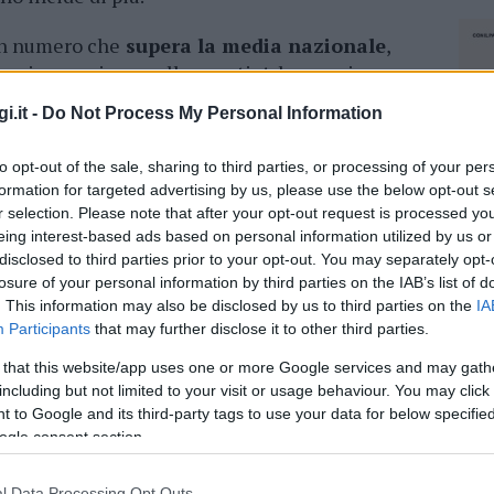
 un numero che
supera la media nazionale
,
gna i numeri sono allarmanti. Ad esempio, a
ra più alto: sono il 26,9% della fascia 15-29 che
i.it -
Do Not Process My Personal Information
re in molte aree nel Sud Italia questa
 30%, come Palermo, dove sono il 39,8%.
to opt-out of the sale, sharing to third parties, or processing of your per
formation for targeted advertising by us, please use the below opt-out s
r selection. Please note that after your opt-out request is processed y
eing interest-based ads based on personal information utilized by us or
giovani che non sono inseriti in alcun percorso
disclosed to third parties prior to your opt-out. You may separately opt-
losure of your personal information by third parties on the IAB’s list of
hanno lasciato la scuola precocemente, infatti,
. This information may also be disclosed by us to third parties on the
IA
sione scolastica, che in alcune regioni, tra cui
Participants
that may further disclose it to other third parties.
o ragazzi, nella fascia 15-29, che non trovano
 that this website/app uses one or more Google services and may gath
po di formazione adeguata oppure perché,
including but not limited to your visit or usage behaviour. You may click 
 to Google and its third-party tags to use your data for below specifi
ogle consent section.
l’Italia non migliora tantissimo, perché il
 povertà educativa. L’Ue per il
2030
ha fissato
NEC
l Data Processing Opt Outs