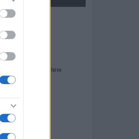
Mario Malu
Paolo Pinna
Martina Agostina Diturco
I nostri cari
I nostri cari