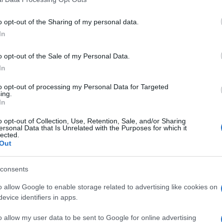
% dei “neet” investendo sulla creazione di
cchi per poter inserire i ragazzi nel mercato
o opt-out of the Sharing of my personal data.
ora lontana da questo obiettivo, perché il
In
iano e non lavorano
sono più di 6 punti di
cuni territori, come Olbia, sono più del doppio.
o opt-out of the Sale of my Personal Data.
In
azionali?
to opt-out of processing my Personal Data for Targeted
ing.
In
 mese
cliccando
qui
o opt-out of Collection, Use, Retention, Sale, and/or Sharing
ersonal Data that Is Unrelated with the Purposes for which it
lected.
Out
do nella sezione
Login
dal menù del sito o
consents
o allow Google to enable storage related to advertising like cookies on
evice identifiers in apps.
eet Olbia
Neet Olbia
Notizie Arzachena
o allow my user data to be sent to Google for online advertising