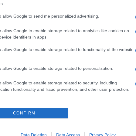
e Sardegna
Olbia Notizie
Openpolis
s.
to allow Google to send me personalized advertising.
o allow Google to enable storage related to analytics like cookies on
evice identifiers in apps.
o allow Google to enable storage related to functionality of the website
dente
Prossimo articolo
o allow Google to enable storage related to personalization.
o allow Google to enable storage related to security, including
cation functionality and fraud prevention, and other user protection.
Invia un Comunicato Stampa
|
Pubblicità
|
Segnala
CONFIRM
Data Deletion
Data Access
Privacy Policy