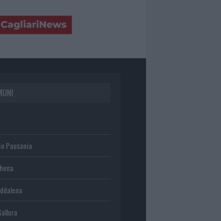
MUNI
io Pausania
chena
ddalena
Gallura