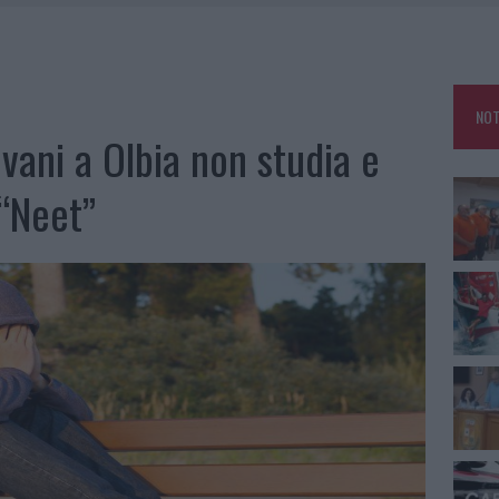
GOSTO, SOLE E CALDO TORNANO PROTAGONISTI
A IL CAMPO BASE: L’INAUGURAZIONE
: GRANDE PARTECIPAZIONE PER IL SUO RACCONTO
NOT
RO ACCOGLIENZA MINORI, ALBIERI: “EPISODI GRAVISSIMI”
vani a Olbia non studia e
 “Neet”