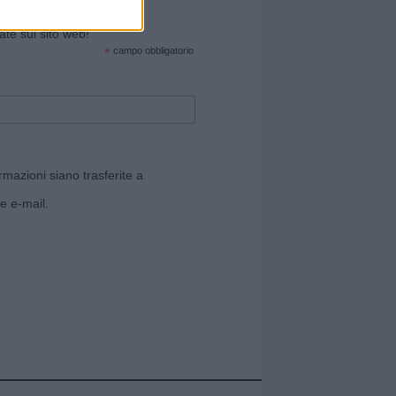
cate sul sito web!
*
campo obbligatorio
rmazioni siano trasferite a
e e-mail.