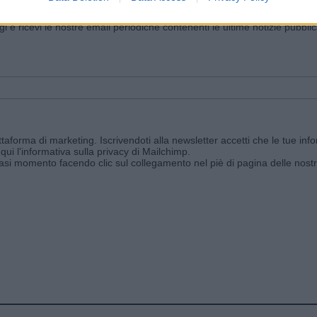
iornato?
ggi e ricevi le nostre email periodiche contenenti le ultime notizie pubbli
aforma di marketing. Iscrivendoti alla newsletter accetti che le tue info
qui l'informativa sulla privacy di Mailchimp
.
siasi momento facendo clic sul collegamento nel piè di pagina delle nostr