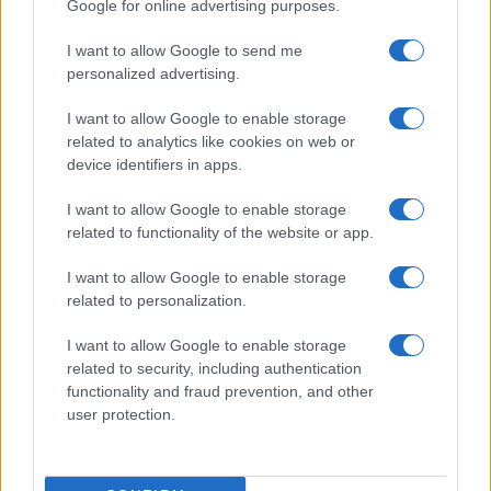
Google for online advertising purposes.
I want to allow Google to send me
personalized advertising.
Martina Agostina Diturco
I want to allow Google to enable storage
related to analytics like cookies on web or
device identifiers in apps.
I nostri cari
I want to allow Google to enable storage
related to functionality of the website or app.
I nostri cari
I want to allow Google to enable storage
related to personalization.
I want to allow Google to enable storage
I nostri cari
related to security, including authentication
functionality and fraud prevention, and other
user protection.
Giovannimaria Cabras