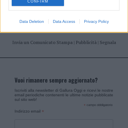
CONFIRM
Data Deletion
Data Access
Privacy Policy
Invia un Comunicato Stampa
|
Pubblicità
|
Segnala
Vuoi rimanere sempre aggiornato?
Iscriviti alla newsletter di Gallura Oggi e ricevi le nostre
email periodiche contenenti le ultime notizie pubblicate
sul sito web!
*
campo obbligatorio
*
Indirizzo email