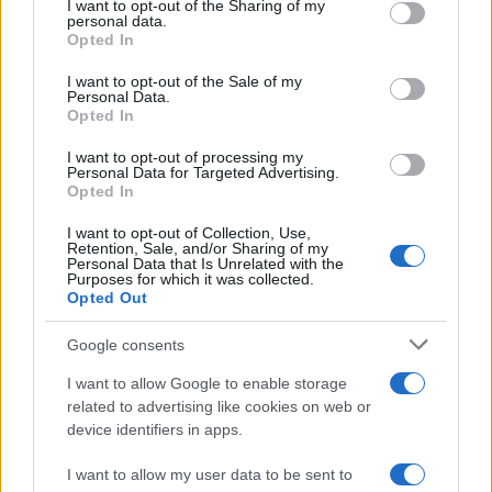
not limited to your visit or usage behaviour. You may click to
I want to opt-out of the Sharing of my
Aggius conquista la classifica delle mete più
personal data.
grant or deny consent to Google and its third-party tags to
Opted In
amate dell’estate 2026
use your data for below specified purposes in below Google
consent section.
I want to opt-out of the Sale of my
Personal Data.
Opted In
I want to opt-out of processing my
Personal Data for Targeted Advertising.
Opted In
I want to opt-out of Collection, Use,
Retention, Sale, and/or Sharing of my
Personal Data that Is Unrelated with the
Purposes for which it was collected.
Opted Out
NECROLOGIE
Google consents
I want to allow Google to enable storage
Mario Malu
related to advertising like cookies on web or
device identifiers in apps.
I want to allow my user data to be sent to
Paolo Pinna