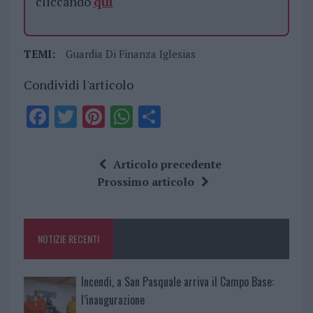
cliccando
qui
TEMI:
Guardia Di Finanza Iglesias
Condividi l'articolo
F
T
Pi
W
S
a
w
n
h
h
ce
it
te
at
a
Articolo precedente
b
te
re
s
re
Prossimo articolo
o
r
st
A
o
p
NOTIZIE RECENTI
k
p
Incendi, a San Pasquale arriva il Campo Base:
l’inaugurazione