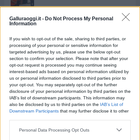
Andrea Mura conquista Palau: grande
Galluraoggi.it -
Do Not Process My Personal
partecipazione per il suo racconto
Information
Calangianus, allarme sul centro accoglienza
If you wish to opt-out of the sale, sharing to third parties, or
processing of your personal or sensitive information for
minori, Albieri: “Episodi gravissimi”
targeted advertising by us, please use the below opt-out
section to confirm your selection. Please note that after your
Gallura, finti clienti svuotano le suite: furto da
opt-out request is processed you may continue seeing
interest-based ads based on personal information utilized by
50mila nel resort
us or personal information disclosed to third parties prior to
your opt-out. You may separately opt-out of the further
Meteo Olbia 7 agosto, sole e caldo tornano
disclosure of your personal information by third parties on the
IAB’s list of downstream participants. This information may
protagonisti
also be disclosed by us to third parties on the
IAB’s List of
Downstream Participants
that may further disclose it to other
Test tunnel Olbia: rampe chiuse ancora fino a
third parties.
fine agosto
Please note that this website/app uses one or more Google
Personal Data Processing Opt Outs
services and may gather and store information including but