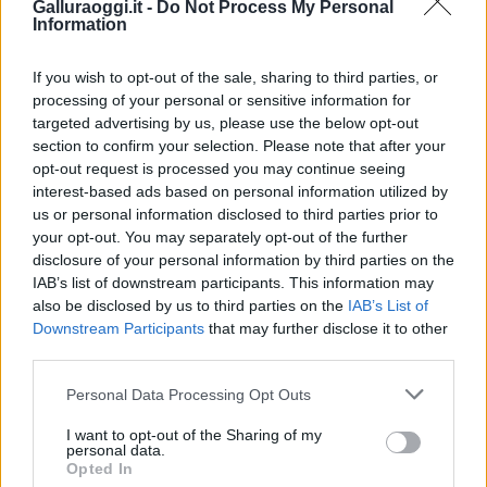
Galluraoggi.it -
Do Not Process My Personal
Entra nel canale telegram di
Information
GalluraOggi.it
If you wish to opt-out of the sale, sharing to third parties, or
processing of your personal or sensitive information for
targeted advertising by us, please use the below opt-out
section to confirm your selection. Please note that after your
Inviaci le tue segnalazioni,
opt-out request is processed you may continue seeing
i tuoi video e le tue foto
interest-based ads based on personal information utilized by
Su WhatsApp al numero +39
us or personal information disclosed to third parties prior to
345 356 7512
your opt-out. You may separately opt-out of the further
disclosure of your personal information by third parties on the
IAB’s list of downstream participants. This information may
also be disclosed by us to third parties on the
IAB’s List of
Downstream Participants
that may further disclose it to other
third parties.
Ricevi le nostre ultime news
Please note that this website/app uses one or more Google
Personal Data Processing Opt Outs
services and may gather and store information including but
da
Google News
not limited to your visit or usage behaviour. You may click to
I want to opt-out of the Sharing of my
personal data.
grant or deny consent to Google and its third-party tags to
Opted In
use your data for below specified purposes in below Google