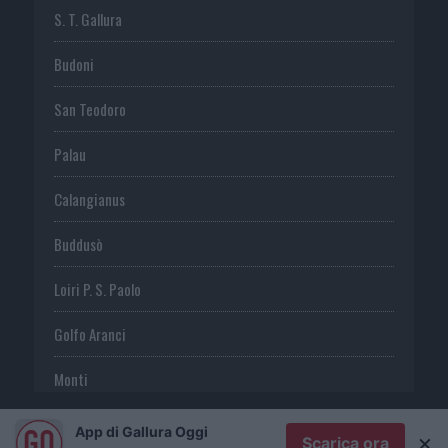
S. T. Gallura
Budoni
San Teodoro
Palau
Calangianus
Buddusò
Loiri P. S. Paolo
Golfo Aranci
Monti
Telti
App di Gallura Oggi
×
Scarica ora