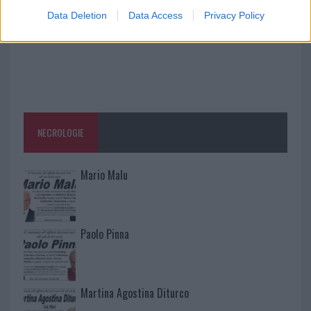
Data Deletion
Data Access
Privacy Policy
NECROLOGIE
Mario Malu
Paolo Pinna
Martina Agostina Diturco