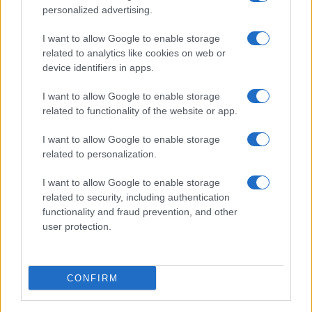
personalized advertising.
Meteo Olbia 9 agosto, temperature in calo
I want to allow Google to enable storage
related to analytics like cookies on web or
device identifiers in apps.
Salmo finisce in ospedale a Catania, ma il tour
va avanti: “Sicilia, ci sono”
I want to allow Google to enable storage
related to functionality of the website or app.
Jovanotti, Gabry Ponte e Alfa: Olbia ombelico del
I want to allow Google to enable storage
mondo per una notte
related to personalization.
I want to allow Google to enable storage
Giorgia Meloni a La Maddalena, la vicesindaco:
related to security, including authentication
“Orgoglio e discrezione per visita privata̶…
functionality and fraud prevention, and other
user protection.
Incendio nella notte a Olbia, a fuoco due furgoni
CONFIRM