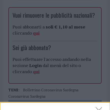
Vuoi rimuovere le pubblicità nazionali?
Puoi abbonarti a
soli € 1,10 al mese
cliccando
qui
Sei già abbonato?
Puoi effettuare l'accesso andando nella
sezione
Login
dal menù del sito o
cliccando
qui
TEMI:
Bollettino Coronavirus Sardegna
Coronavirus Sardegna
Notizie in tempo reale?