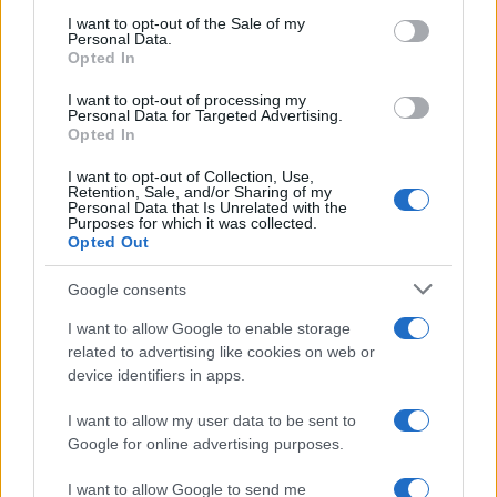
Condividi l'articolo
consent section.
I want to opt-out of the Sale of my
Personal Data.
F
T
Pi
W
S
Opted In
a
w
n
h
h
I want to opt-out of processing my
Personal Data for Targeted Advertising.
ce
it
te
at
a
Opted In
Articolo precedente
b
te
re
s
re
Prossimo articolo
I want to opt-out of Collection, Use,
Retention, Sale, and/or Sharing of my
o
r
st
A
Personal Data that Is Unrelated with the
Purposes for which it was collected.
o
p
Opted Out
NOTIZIE RECENTI
k
p
Google consents
Incidente sulla strada provinciale ad Arzachena,
I want to allow Google to enable storage
related to advertising like cookies on web or
un ferito
device identifiers in apps.
Sangue, musica e solidarietà con Avis Olbia al
I want to allow my user data to be sent to
Google for online advertising purposes.
Delta Center
I want to allow Google to send me