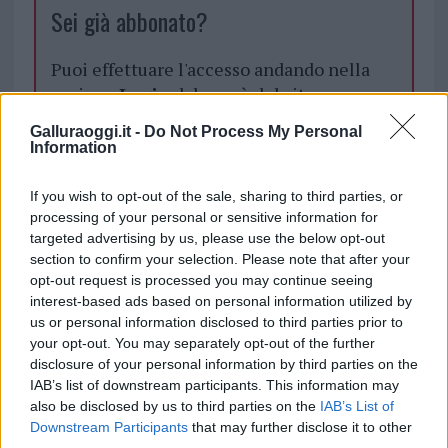
Sei già abbonato?
Puoi effettuare l'accesso andando nella
sezione
Login
dal menù del sito o
cliccando
qui
Galluraoggi.it -
Do Not Process My Personal
Information
TEMI:
Cala Saccaia
Incidente Olbia
If you wish to opt-out of the sale, sharing to third parties, or
processing of your personal or sensitive information for
targeted advertising by us, please use the below opt-out
Notizie in tempo reale?
section to confirm your selection. Please note that after your
Entra nel canale telegram di
opt-out request is processed you may continue seeing
GalluraOggi.it
interest-based ads based on personal information utilized by
us or personal information disclosed to third parties prior to
your opt-out. You may separately opt-out of the further
disclosure of your personal information by third parties on the
IAB’s list of downstream participants. This information may
Inviaci le tue segnalazioni,
also be disclosed by us to third parties on the
IAB’s List of
i tuoi video e le tue foto
Downstream Participants
that may further disclose it to other
Su WhatsApp al numero +39