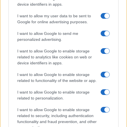
o
p
device identifiers in apps.
NOTIZIE RECENTI
k
p
I want to allow my user data to be sent to
Google for online advertising purposes.
Sangue, musica e solidarietà con Avis Olbia al
I want to allow Google to send me
Delta Center
personalized advertising.
Meteo Olbia 9 agosto, temperature in calo
I want to allow Google to enable storage
related to analytics like cookies on web or
device identifiers in apps.
I want to allow Google to enable storage
Salmo finisce in ospedale a Catania, ma il tour
related to functionality of the website or app.
va avanti: “Sicilia, ci sono”
I want to allow Google to enable storage
related to personalization.
Jovanotti, Gabry Ponte e Alfa: Olbia ombelico del
mondo per una notte
I want to allow Google to enable storage
related to security, including authentication
functionality and fraud prevention, and other
Giorgia Meloni a La Maddalena, la vicesindaco: