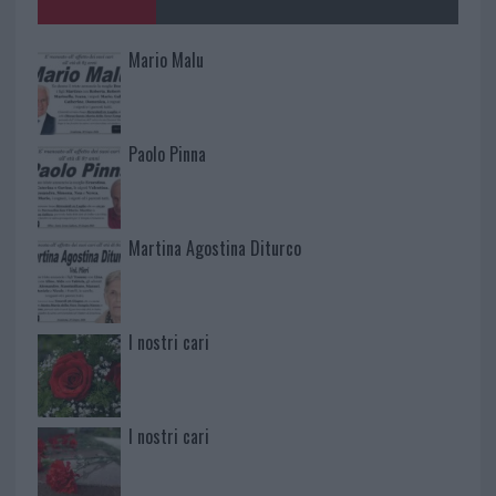
Mario Malu
Paolo Pinna
Martina Agostina Diturco
I nostri cari
I nostri cari