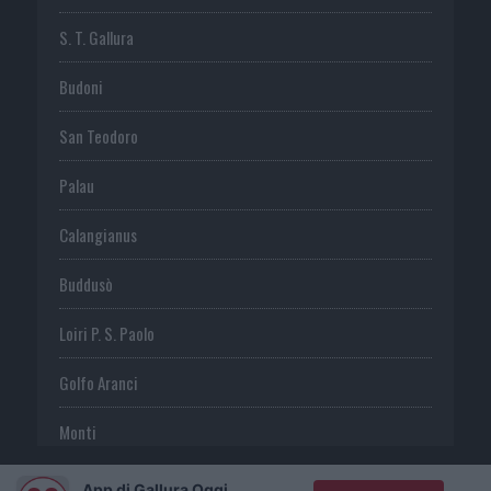
S. T. Gallura
Budoni
San Teodoro
Palau
Calangianus
Buddusò
Loiri P. S. Paolo
Golfo Aranci
Monti
Telti
App di Gallura Oggi