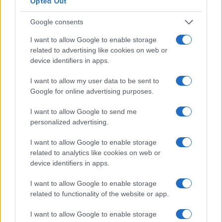
Opted Out
Condividi l'articolo
Google consents
F
T
Pi
W
S
I want to allow Google to enable storage
a
w
n
h
h
related to advertising like cookies on web or
device identifiers in apps.
ce
it
te
at
a
Articolo precedente
b
te
re
s
re
I want to allow my user data to be sent to
Prossimo articolo
Google for online advertising purposes.
o
r
st
A
o
p
I want to allow Google to send me
personalized advertising.
NOTIZIE RECENTI
k
p
I want to allow Google to enable storage
related to analytics like cookies on web or
Le previsioni meteo per il weekend a Olbia e in
device identifiers in apps.
Gallura
I want to allow Google to enable storage
related to functionality of the website or app.
Michelle Hunziker in Gallura, bella anche dal
vivo: un amico vip svela come fa
I want to allow Google to enable storage