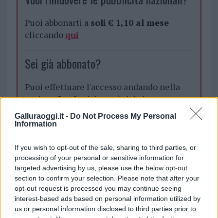
Puoi abbonarti a
soli € 1,10 al mese
cliccando
qui
Sei già abbonato?
Puoi effettuare l'accesso andando nella
sezione
Login
dal menù del sito o
cliccando
qui
Galluraoggi.it -
Do Not Process My Personal
Information
TEMI:
Cinzia Pinna
Delitto Conca Entosa
If you wish to opt-out of the sale, sharing to third parties, or
processing of your personal or sensitive information for
Emanuele Ragnedda
Femminicidio Cinzia Pinna
targeted advertising by us, please use the below opt-out
Femminicidio Palau
Notizie Gallura
section to confirm your selection. Please note that after your
Notizie Sardegna
Omicidio Cinzia Pinna
opt-out request is processed you may continue seeing
Omicidio Palau
interest-based ads based on personal information utilized by
us or personal information disclosed to third parties prior to