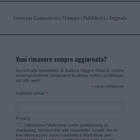
Invia un Comunicato Stampa
|
Pubblicità
|
Segnala
Vuoi rimanere sempre aggiornato?
Iscriviti alla newsletter di Gallura Oggi e ricevi le nostre
email periodiche contenenti le ultime notizie pubblicate
sul sito web!
*
campo obbligatorio
*
Indirizzo email
Privacy
Utilizziamo Mailchimp come piattaforma di
marketing. Iscrivendoti alla newsletter accetti che le
tue informazioni siano trasferite a Mailchimp per
l'elaborazione.
Leggi qui l'informativa sulla privacy