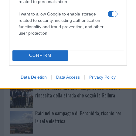
related to personalization.
Calangianus, dopo le polemiche il centro
I want to allow Google to enable storage
accoglienza minori chiude
related to security, including authentication
functionality and fraud prevention, and other
user protection.
Olbia, divieto di sosta contro spaccio e degrado:
esplode la protesta
CONFIRM
Pausa caffè impeccabile: come scegliere la
soluzione ideale per la casa e l’ufficio
Data Deletion
Data Access
Privacy Policy
Monte Pino, la fine di un lungo dolore: storia e
rinascita della strada che segnò la Gallura
Raid nelle campagne di Berchidda, rischio per
la rete elettrica