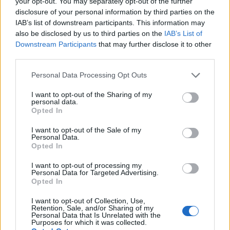
your opt-out. You may separately opt-out of the further
Notizie in tempo reale?
disclosure of your personal information by third parties on the
Entra nel canale telegram di
IAB’s list of downstream participants. This information may
GalluraOggi.it
also be disclosed by us to third parties on the
IAB’s List of
Downstream Participants
that may further disclose it to other
third parties.
Please note that this website/app uses one or more Google
Personal Data Processing Opt Outs
Inviaci le tue segnalazioni,
services and may gather and store information including but
i tuoi video e le tue foto
not limited to your visit or usage behaviour. You may click to
I want to opt-out of the Sharing of my
personal data.
Su WhatsApp al numero +39
grant or deny consent to Google and its third-party tags to
Opted In
use your data for below specified purposes in below Google
345 356 7512
consent section.
I want to opt-out of the Sale of my
Personal Data.
Opted In
I want to opt-out of processing my
Personal Data for Targeted Advertising.
Ricevi le nostre ultime news
Opted In
I want to opt-out of Collection, Use,
da
Google News
Retention, Sale, and/or Sharing of my
Personal Data that Is Unrelated with the
Purposes for which it was collected.