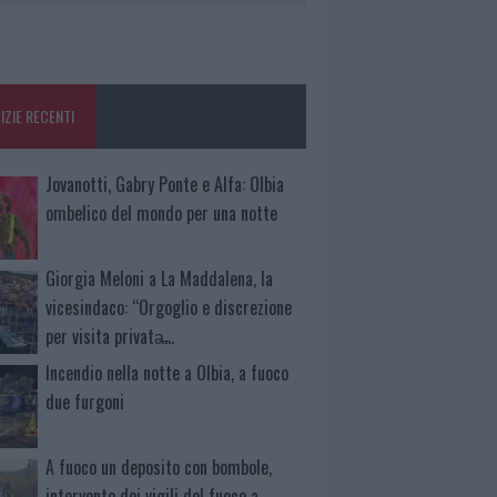
IZIE RECENTI
Jovanotti, Gabry Ponte e Alfa: Olbia
ombelico del mondo per una notte
Giorgia Meloni a La Maddalena, la
vicesindaco: “Orgoglio e discrezione
per visita privata̶…
Incendio nella notte a Olbia, a fuoco
due furgoni
A fuoco un deposito con bombole,
intervento dei vigili del fuoco a