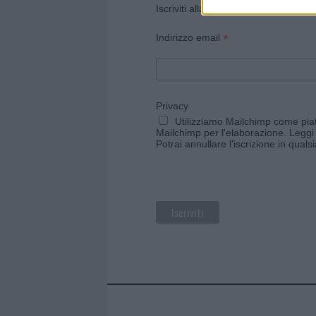
Iscriviti alla newsletter di Gallura O
*
Indirizzo email
Privacy
Utilizziamo Mailchimp come piatt
Mailchimp per l'elaborazione.
Leggi 
Potrai annullare l'iscrizione in qual