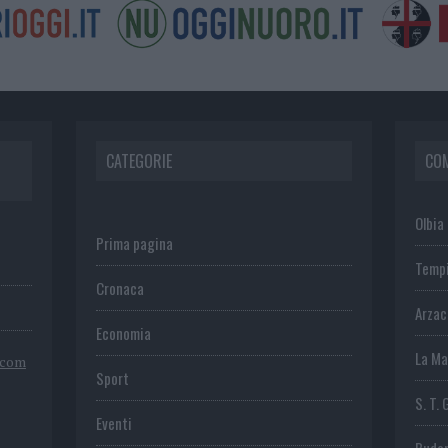
CATEGORIE
CO
Olbia
Prima pagina
Temp
Cronaca
Arza
Economia
La Ma
.com
Sport
S. T. 
Eventi