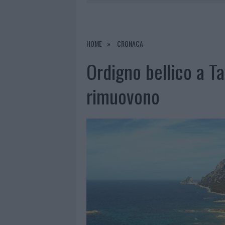
PRIVATA”
8 AGOSTO 2026
|
INCENDIO NELLA NOTTE A OLBIA,
8 AGOSTO 2026
|
A FUOCO UN DEPOSITO CON BOMB
HOME
CRONACA
8 AGOSTO 2026
|
RISTORANTE DISTRUTTO DALLE F
Ordigno bellico a Ta
8 AGOSTO 2026
|
JOVANOTTI, GABRY PONTE E ALF
rimuovono