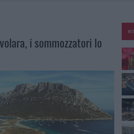
 A FUOCO DUE FURGONI
OLE, INTERVENTO DEI VIGILI DEL FUOCO A RUDALZA
NOT
IAMME A LA MADDALENA, INCENDIO A MONTI D’À RENA
volara, i sommozzatori lo
A: OLBIA OMBELICO DEL MONDO PER UNA NOTTE