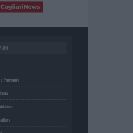
MUNI
io Pausania
chena
ddalena
Gallura