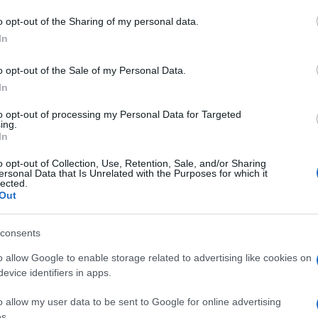
o opt-out of the Sharing of my personal data.
In
 Olbia
o opt-out of the Sale of my Personal Data.
In
eale?
gram di GalluraOggi.it
to opt-out of processing my Personal Data for Targeted
ing.
In
o opt-out of Collection, Use, Retention, Sale, and/or Sharing
ersonal Data that Is Unrelated with the Purposes for which it
lazioni, i tuoi video e le tue foto
lected.
Out
ro +39 345 356 7512
consents
o allow Google to enable storage related to advertising like cookies on
evice identifiers in apps.
ime news da
Google News
o allow my user data to be sent to Google for online advertising
s.