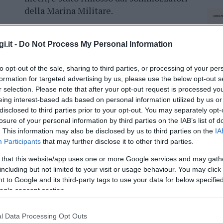
della Marina Militare.
A seguito della segnalazione della
Prefettura di Sassari
, l’area è stata
i.it -
Do Not Process My Personal Information
interdetta per circa 24 ore, con un raggio
to opt-out of the sale, sharing to third parties, or processing of your per
e Lat. 40°53’894’’ N – Long. 009° 42’561’’ E,
formation for targeted advertising by us, please use the below opt-out s
ioni necessarie.
r selection. Please note that after your opt-out request is processed y
eing interest-based ads based on personal information utilized by us or
disclosed to third parties prior to your opt-out. You may separately opt-
losure of your personal information by third parties on the IAB’s list of
. This information may also be disclosed by us to third parties on the
IA
azionali?
Participants
that may further disclose it to other third parties.
 that this website/app uses one or more Google services and may gath
 mese
cliccando
qui
including but not limited to your visit or usage behaviour. You may click 
 to Google and its third-party tags to use your data for below specifi
ogle consent section.
do nella sezione
Login
dal menù del sito o
l Data Processing Opt Outs
NEC