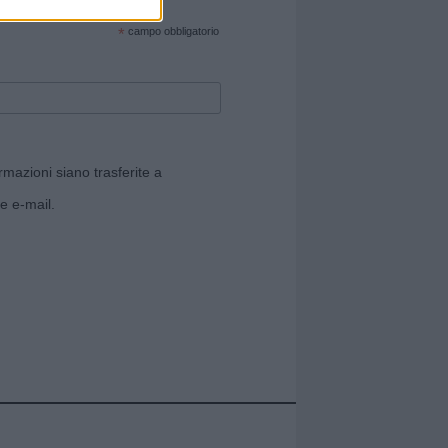
cate sul sito web!
*
campo obbligatorio
rmazioni siano trasferite a
e e-mail.