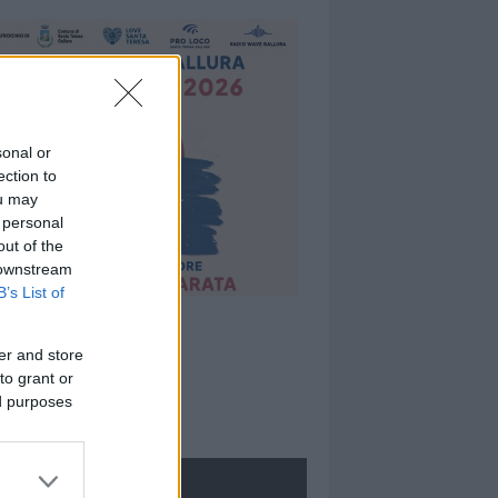
sonal or
ection to
ou may
 personal
out of the
 downstream
B’s List of
er and store
to grant or
ed purposes
ROLOGIE