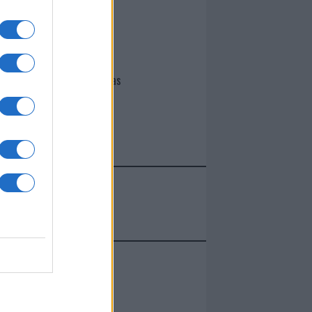
I nostri cari
Giovannimaria Cabras