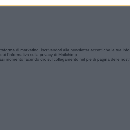
ggi e ricevi le nostre email periodiche contenenti le ultime notizie pubbli
aforma di marketing. Iscrivendoti alla newsletter accetti che le tue info
qui l'informativa sulla privacy di Mailchimp
.
siasi momento facendo clic sul collegamento nel piè di pagina delle nostr