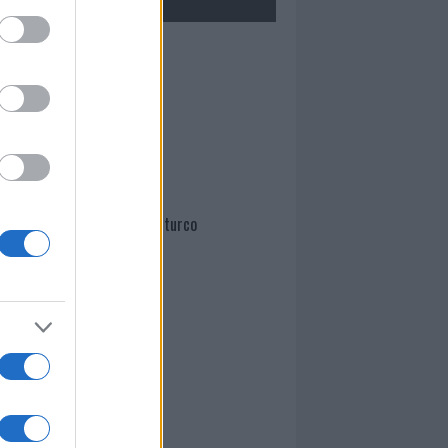
Mario Malu
Paolo Pinna
Martina Agostina Diturco
I nostri cari
I nostri cari