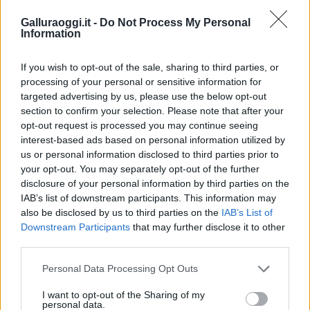
Galluraoggi.it -
Do Not Process My Personal
Inviaci le tue segnalazioni,
Information
i tuoi video e le tue foto
Su WhatsApp al numero +39
If you wish to opt-out of the sale, sharing to third parties, or
345 356 7512
processing of your personal or sensitive information for
targeted advertising by us, please use the below opt-out
section to confirm your selection. Please note that after your
opt-out request is processed you may continue seeing
interest-based ads based on personal information utilized by
Notizie in tempo reale?
us or personal information disclosed to third parties prior to
Entra nel canale telegram di
your opt-out. You may separately opt-out of the further
GalluraOggi.it
disclosure of your personal information by third parties on the
IAB’s list of downstream participants. This information may
also be disclosed by us to third parties on the
IAB’s List of
Downstream Participants
that may further disclose it to other
third parties.
Ricevi le nostre ultime news
Please note that this website/app uses one or more Google
Personal Data Processing Opt Outs
services and may gather and store information including but
not limited to your visit or usage behaviour. You may click to
I want to opt-out of the Sharing of my
da
Google News
personal data.
grant or deny consent to Google and its third-party tags to