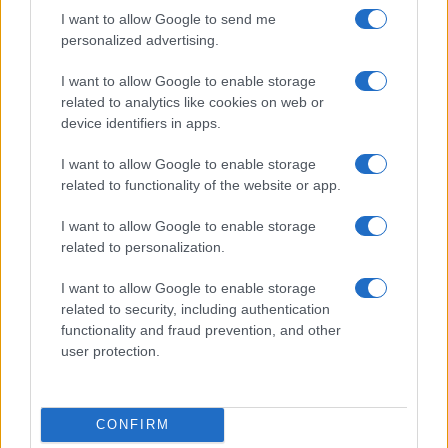
vivo: un amico vip svela come fa
I want to allow Google to send me
personalized advertising.
Calangianus, dopo le polemiche il centro
I want to allow Google to enable storage
accoglienza minori chiude
related to analytics like cookies on web or
device identifiers in apps.
Olbia, divieto di sosta contro spaccio e degrado:
I want to allow Google to enable storage
esplode la protesta
related to functionality of the website or app.
I want to allow Google to enable storage
Pausa caffè impeccabile: come scegliere la
related to personalization.
soluzione ideale per la casa e l’ufficio
I want to allow Google to enable storage
related to security, including authentication
Monte Pino, la fine di un lungo dolore: storia e
functionality and fraud prevention, and other
rinascita della strada che segnò la Gallura
user protection.
Raid nelle campagne di Berchidda, rischio per
CONFIRM
la rete elettrica