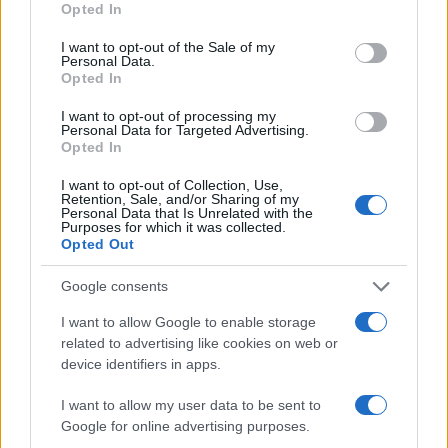
Opted In
use your data for below specified purposes in below Google
consent section.
I want to opt-out of the Sale of my
Personal Data.
Condividi l'articolo
Opted In
F
T
Pi
W
S
I want to opt-out of processing my
Personal Data for Targeted Advertising.
a
w
n
h
h
Opted In
ce
it
te
at
a
Articolo precedente
I want to opt-out of Collection, Use,
b
te
re
s
re
Retention, Sale, and/or Sharing of my
Prossimo articolo
Personal Data that Is Unrelated with the
Purposes for which it was collected.
o
r
st
A
Opted Out
o
p
NOTIZIE RECENTI
Google consents
k
p
I want to allow Google to enable storage
related to advertising like cookies on web or
Le previsioni meteo per il weekend a Olbia e in
device identifiers in apps.
Gallura
I want to allow my user data to be sent to
Google for online advertising purposes.
Michelle Hunziker in Gallura, bella anche dal