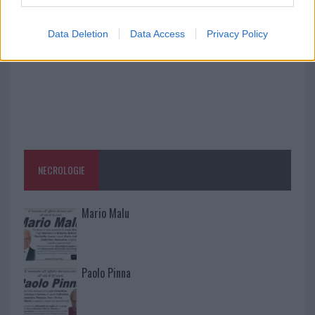
Data Deletion
Data Access
Privacy Policy
NECROLOGIE
Mario Malu
Paolo Pinna