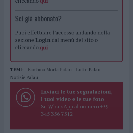
cliccando
qui
Sei già abbonato?
Puoi effettuare l'accesso andando nella
sezione
Login
dal menù del sito o
cliccando
qui
TEMI:
Bambina Morta Palau
Lutto Palau
Notizie Palau
Inviaci le tue segnalazioni,
i tuoi video e le tue foto
Su WhatsApp al numero +39
345 356 7512