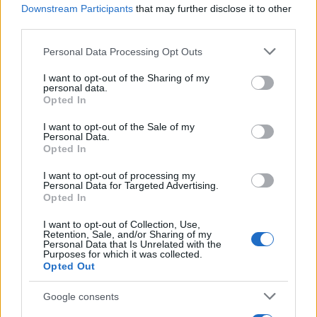
b
te
re
s
re
Downstream Participants
that may further disclose it to other
Prossimo articolo
third parties.
o
r
st
A
Please note that this website/app uses one or more Google
Personal Data Processing Opt Outs
o
p
services and may gather and store information including but
NOTIZIE RECENTI
k
p
not limited to your visit or usage behaviour. You may click to
I want to opt-out of the Sharing of my
personal data.
grant or deny consent to Google and its third-party tags to
Opted In
use your data for below specified purposes in below Google
Rapina a Porto Rotondo, due uomini fermati dai
consent section.
I want to opt-out of the Sale of my
carabinieri
Personal Data.
Opted In
Auto prende fuoco sulla strada statale 125 a
I want to opt-out of processing my
Personal Data for Targeted Advertising.
Olbia, cosa è successo
Opted In
I want to opt-out of Collection, Use,
Incidente sulla 125 a Olbia, due auto coinvolte:
Retention, Sale, and/or Sharing of my
Personal Data that Is Unrelated with the
danni ingenti
Purposes for which it was collected.
Opted Out
Auto finisce contro un muretto, un ferito ad
Google consents
Arzachena