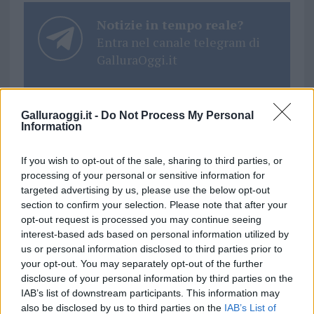
Notizie in tempo reale?
Entra nel canale telegram di
GalluraOggi.it
Galluraoggi.it -
Do Not Process My Personal
Information
Ricevi le nostre ultime news
If you wish to opt-out of the sale, sharing to third parties, or
processing of your personal or sensitive information for
da
Google News
targeted advertising by us, please use the below opt-out
section to confirm your selection. Please note that after your
opt-out request is processed you may continue seeing
Condividi l'articolo
interest-based ads based on personal information utilized by
us or personal information disclosed to third parties prior to
F
T
Pi
W
S
your opt-out. You may separately opt-out of the further
a
w
n
h
h
disclosure of your personal information by third parties on the
IAB’s list of downstream participants. This information may
ce
it
te
at
a
also be disclosed by us to third parties on the
IAB’s List of
Articolo precedente