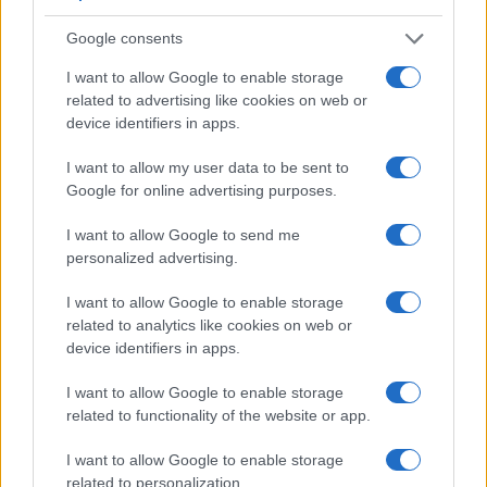
Condividi l'articolo
Google consents
F
T
Pi
W
S
I want to allow Google to enable storage
a
w
n
h
h
related to advertising like cookies on web or
ce
it
te
at
a
device identifiers in apps.
Articolo precedente
b
te
re
s
re
Prossimo articolo
I want to allow my user data to be sent to
o
r
st
A
Google for online advertising purposes.
o
p
I want to allow Google to send me
NOTIZIE RECENTI
personalized advertising.
k
p
I want to allow Google to enable storage
Le previsioni meteo per il weekend a Olbia e in
related to analytics like cookies on web or
Gallura
device identifiers in apps.
I want to allow Google to enable storage
Michelle Hunziker in Gallura, bella anche dal
related to functionality of the website or app.
vivo: un amico vip svela come fa
I want to allow Google to enable storage
related to personalization.