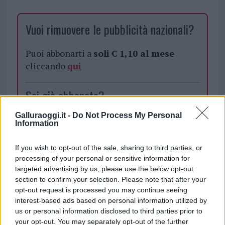
Vuoi rimuovere le pubblicità nazionali?
Puoi abbonarti a
soli € 1,10 al mese
cliccando
qui
Sei già abbonato?
Galluraoggi.it -
Do Not Process My Personal
Puoi effettuare l'accesso andando nella
Information
sezione
Login
dal menù del sito o
cliccando
qui
If you wish to opt-out of the sale, sharing to third parties, or
processing of your personal or sensitive information for
targeted advertising by us, please use the below opt-out
section to confirm your selection. Please note that after your
TEMI:
Aeroporto Olbia
Arrivi Olbia
opt-out request is processed you may continue seeing
Notizie Olbia
Olbia Notizie
Poro Olbia
interest-based ads based on personal information utilized by
us or personal information disclosed to third parties prior to
Notizie in tempo reale?
your opt-out. You may separately opt-out of the further