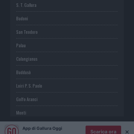
S. T. Gallura
Budoni
San Teodoro
Palau
Calangianus
Buddusò
Loiri P. S. Paolo
Golfo Aranci
Monti
Telti
App di Gallura Oggi
×
Scarica ora