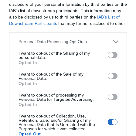
Entra nel canale telegram di
disclosure of your personal information by third parties on the
IAB’s list of downstream participants. This information may
GalluraOggi.it
also be disclosed by us to third parties on the
IAB’s List of
Downstream Participants
that may further disclose it to other
third parties.
Please note that this website/app uses one or more Google
Inviaci le tue segnalazioni,
Personal Data Processing Opt Outs
services and may gather and store information including but
i tuoi video e le tue foto
not limited to your visit or usage behaviour. You may click to
I want to opt-out of the Sharing of my
Su WhatsApp al numero +39
personal data.
grant or deny consent to Google and its third-party tags to
Opted In
345 356 7512
use your data for below specified purposes in below Google
consent section.
I want to opt-out of the Sale of my
Personal Data.
Opted In
I want to opt-out of processing my
Ricevi le nostre ultime news
Personal Data for Targeted Advertising.
Opted In
da
Google News
I want to opt-out of Collection, Use,
Retention, Sale, and/or Sharing of my
Personal Data that Is Unrelated with the
Purposes for which it was collected.
Opted Out