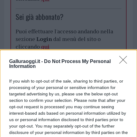
Sei già abbonato?
Puoi effettuare l'accesso andando nella
sezione
Login
dal menù del sito o
cliccando
qui
Galluraoggi.it -
Do Not Process My Personal
Information
TEMI:
Fabio Lai
Franco Cuccureddu
Lavori Pubblici La Maddalena
Notizie Gallura
If you wish to opt-out of the sale, sharing to third parties, or
Notizie La Maddalena
Notizie Sardegna
processing of your personal or sensitive information for
Piazza Comando La Maddalena
Piazza Umberto I
targeted advertising by us, please use the below opt-out
section to confirm your selection. Please note that after your
Regione La Maddalena
opt-out request is processed you may continue seeing
interest-based ads based on personal information utilized by
Inviaci le tue segnalazioni,
us or personal information disclosed to third parties prior to
i tuoi video e le tue foto
your opt-out. You may separately opt-out of the further
Su WhatsApp al numero +39
disclosure of your personal information by third parties on the