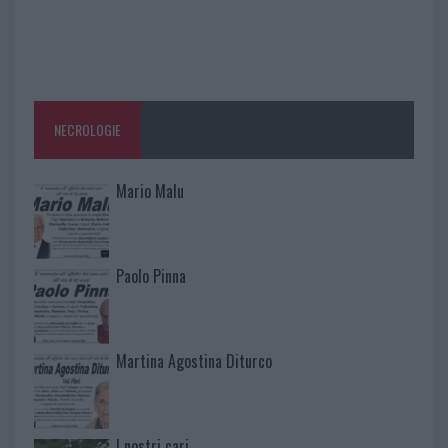
NECROLOGIE
Mario Malu
Paolo Pinna
Martina Agostina Diturco
I nostri cari