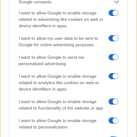
Google consents
a
w
n
h
h
I want to allow Google to enable storage
ce
it
te
at
a
related to advertising like cookies on web or
Articolo precedente
b
te
re
s
re
device identifiers in apps.
Prossimo articolo
o
r
st
A
I want to allow my user data to be sent to
Google for online advertising purposes.
o
p
NOTIZIE RECENTI
k
p
I want to allow Google to send me
personalized advertising.
Olbia, le previsioni meteo per lunedì 10 agosto
I want to allow Google to enable storage
2026
related to analytics like cookies on web or
device identifiers in apps.
Le ultime offerte di lavoro a Olbia e in Gallura
I want to allow Google to enable storage
related to functionality of the website or app.
I want to allow Google to enable storage
Cumuli di rifiuti a Santa Teresa Gallura, la
related to personalization.
segnalazione dei residenti