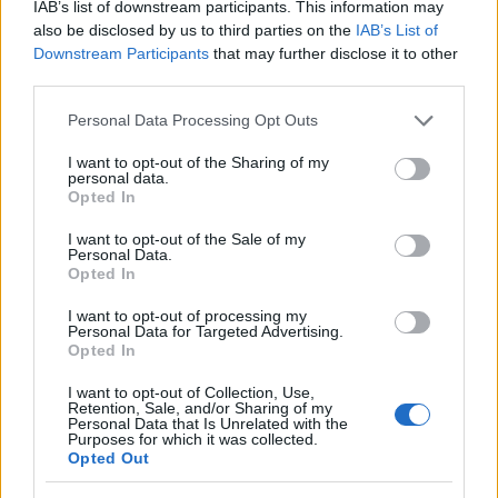
345 356 7512
IAB’s list of downstream participants. This information may
also be disclosed by us to third parties on the
IAB’s List of
Downstream Participants
that may further disclose it to other
third parties.
Notizie in tempo reale?
Please note that this website/app uses one or more Google
Personal Data Processing Opt Outs
services and may gather and store information including but
Entra nel canale telegram di
not limited to your visit or usage behaviour. You may click to
I want to opt-out of the Sharing of my
GalluraOggi.it
personal data.
grant or deny consent to Google and its third-party tags to
Opted In
use your data for below specified purposes in below Google
consent section.
I want to opt-out of the Sale of my
Personal Data.
Opted In
Ricevi le nostre ultime news
I want to opt-out of processing my
Personal Data for Targeted Advertising.
Opted In
da
Google News
I want to opt-out of Collection, Use,
Retention, Sale, and/or Sharing of my
Personal Data that Is Unrelated with the
Purposes for which it was collected.
Condividi l'articolo
Opted Out
F
T
Pi
W
S