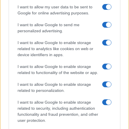
I want to allow my user data to be sent to
Ristorante distrutto dalle fiamme a La
Google for online advertising purposes.
Maddalena, incendio a Monti d’à rena
I want to allow Google to send me
personalized advertising.
Le previsioni meteo per il weekend a Olbia e in
Gallura
I want to allow Google to enable storage
related to analytics like cookies on web or
device identifiers in apps.
Michelle Hunziker in Gallura, bella anche dal
vivo: un amico vip svela come fa
I want to allow Google to enable storage
related to functionality of the website or app.
Calangianus, dopo le polemiche il centro
I want to allow Google to enable storage
accoglienza minori chiude
related to personalization.
I want to allow Google to enable storage
Olbia, divieto di sosta contro spaccio e degrado:
related to security, including authentication
esplode la protesta
functionality and fraud prevention, and other
user protection.