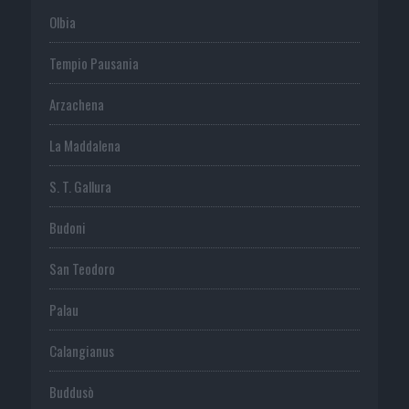
Olbia
Tempio Pausania
Arzachena
La Maddalena
S. T. Gallura
Budoni
San Teodoro
Palau
Calangianus
Buddusò