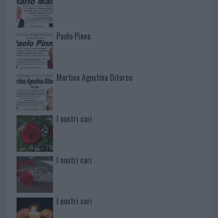
Paolo Pinna
Martina Agostina Diturco
I nostri cari
I nostri cari
I nostri cari