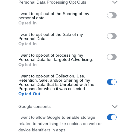
Please note that this website/app uses one or more Google
Personal Data Processing Opt Outs
services and may gather and store information including but
not limited to your visit or usage behaviour. You may click to
I want to opt-out of the Sharing of my
personal data.
Ricevi le nostre ultime news
grant or deny consent to Google and its third-party tags to
Opted In
use your data for below specified purposes in below Google
consent section.
I want to opt-out of the Sale of my
da
Google News
Personal Data.
Opted In
I want to opt-out of processing my
Condividi l'articolo
Personal Data for Targeted Advertising.
Opted In
F
T
Pi
W
S
I want to opt-out of Collection, Use,
a
w
n
h
h
Retention, Sale, and/or Sharing of my
Personal Data that Is Unrelated with the
Purposes for which it was collected.
ce
it
te
at
a
Opted Out
Articolo precedente
b
te
re
s
re
Prossimo articolo
Google consents
o
r
st
A
I want to allow Google to enable storage
o
p
related to advertising like cookies on web or
NOTIZIE RECENTI
k
p
device identifiers in apps.