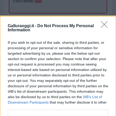
cliccando
qui
TEMI:
Parco La Maddalena
Galluraoggi.it -
Do Not Process My Personal
Salvataggio Tartarughe Marine
Information
Tartaruga Marina La Maddalena
If you wish to opt-out of the sale, sharing to third parties, or
Notizie in tempo reale?
processing of your personal or sensitive information for
Entra nel canale telegram di
targeted advertising by us, please use the below opt-out
GalluraOggi.it
section to confirm your selection. Please note that after your
opt-out request is processed you may continue seeing
interest-based ads based on personal information utilized by
us or personal information disclosed to third parties prior to
your opt-out. You may separately opt-out of the further
Inviaci le tue segnalazioni,
disclosure of your personal information by third parties on the
i tuoi video e le tue foto
IAB’s list of downstream participants. This information may
Su WhatsApp al numero +39
also be disclosed by us to third parties on the
IAB’s List of
Downstream Participants
that may further disclose it to other
345 356 7512
third parties.