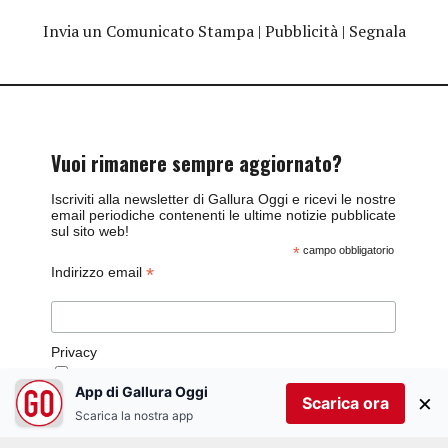
Invia un Comunicato Stampa
|
Pubblicità
|
Segnala
Vuoi rimanere sempre aggiornato?
Iscriviti alla newsletter di Gallura Oggi e ricevi le nostre
email periodiche contenenti le ultime notizie pubblicate
sul sito web!
*
campo obbligatorio
*
Indirizzo email
Privacy
Utilizziamo Mailchimp come piattaforma di
marketing. Iscrivendoti alla newsletter accetti che le
App di Gallura Oggi
×
Scarica ora
tue informazioni siano trasferite a Mailchimp per
Scarica la nostra app
l'elaborazione.
Leggi qui l'informativa sulla privacy
di Mailchimp
.