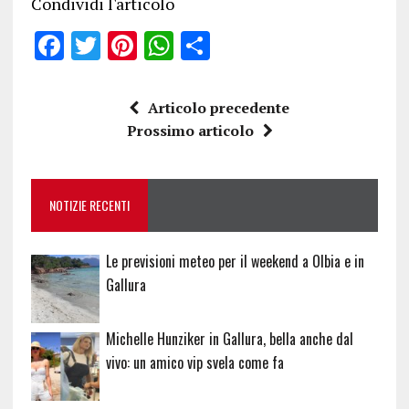
Condividi l'articolo
F
T
Pi
W
S
a
w
n
h
h
ce
it
te
at
a
Articolo precedente
b
te
re
s
re
Prossimo articolo
o
r
st
A
o
p
NOTIZIE RECENTI
k
p
Le previsioni meteo per il weekend a Olbia e in
Gallura
Michelle Hunziker in Gallura, bella anche dal
vivo: un amico vip svela come fa