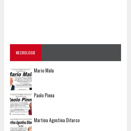
NECROLOGIE
Mario Malu
Paolo Pinna
Martina Agostina Diturco