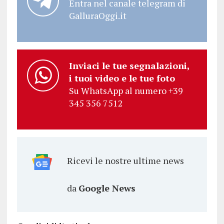
Entra nel canale telegram di
GalluraOggi.it
Inviaci le tue segnalazioni,
i tuoi video e le tue foto
Su WhatsApp al numero +39
345 356 7512
Ricevi le nostre ultime news
da
Google News