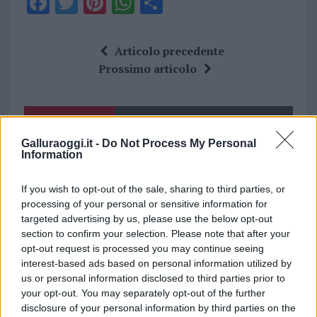
F
T
Pi
W
S
a
w
n
h
h
ce
it
te
at
a
Articolo precedente
b
te
re
s
re
Prossimo articolo
o
r
st
A
o
p
NOTIZIE RECENTI
k
p
Galluraoggi.it -
Do Not Process My Personal
Information
Incendi, a San Pasquale arriva il Campo Base:
l’inaugurazione
If you wish to opt-out of the sale, sharing to third parties, or
processing of your personal or sensitive information for
targeted advertising by us, please use the below opt-out
Andrea Mura conquista Palau: grande
section to confirm your selection. Please note that after your
partecipazione per il suo racconto
opt-out request is processed you may continue seeing
interest-based ads based on personal information utilized by
us or personal information disclosed to third parties prior to
Calangianus, allarme sul centro accoglienza
your opt-out. You may separately opt-out of the further
minori, Albieri: “Episodi gravissimi”
disclosure of your personal information by third parties on the