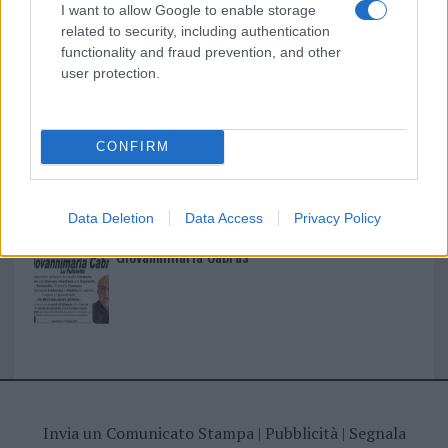
I nostri cari
I want to allow Google to enable storage
related to security, including authentication
functionality and fraud prevention, and other
user protection.
I nostri cari
CONFIRM
I nostri cari
Data Deletion
Data Access
Privacy Policy
Giovannimaria Cabras
Invia un Comunicato Stampa
|
Pubblicità
|
Segnala