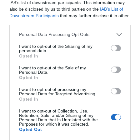
IAB’s list of downstream participants. This information may
also be disclosed by us to third parties on the
IAB’s List of
Gallura, finti clienti svuotano le suite: furto da
Downstream Participants
that may further disclose it to other
50mila nel resort
third parties.
Please note that this website/app uses one or more Google
Personal Data Processing Opt Outs
services and may gather and store information including but
Meteo Olbia 7 agosto, sole e caldo tornano
not limited to your visit or usage behaviour. You may click to
I want to opt-out of the Sharing of my
protagonisti
personal data.
grant or deny consent to Google and its third-party tags to
Opted In
use your data for below specified purposes in below Google
consent section.
Test tunnel Olbia: rampe chiuse ancora fino a
I want to opt-out of the Sale of my
Personal Data.
fine agosto
Opted In
I want to opt-out of processing my
Aggius conquista la classifica delle mete più
Personal Data for Targeted Advertising.
Opted In
amate dell’estate 2026
I want to opt-out of Collection, Use,
Retention, Sale, and/or Sharing of my
Personal Data that Is Unrelated with the
Purposes for which it was collected.
Opted Out