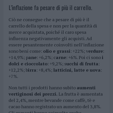
L’inflazione fa pesare di più il carrello.
Ciò ne consegue che a pesare di più è il
carrello della spesa e non per la quantità di
merce acquistata, poiché il caro spesa
influenza negativamente gli acquisti. Ad
essere pesantemente coinvolti nell’inflazione
sono beni come:
olio e grassi
: +22%; v
erdure
:
+14,9%; p
ane
: +6,2%; c
arne
: +6%. Poi ci sono
i
dolci e cioccolato
: +9,2%; s
ucchi di frutta
:
+12,2%; b
irra
: +8,4%;
latticini, latte e uova
:
+7%.
Non tutti i prodotti hanno subito
aumenti
vertiginosi dei prezzi.
La frutta è aumentata
del 2,4%, mentre bevande come caffè, tè e
cacao hanno registrato un aumento del 3,8%.
Gli aumenti hanno coinvolto anche