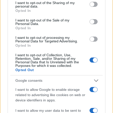
not limited to your visit or usage behaviour. You may click to
I want to opt-out of the Sharing of my
La Maddalena, festa per i 30 anni del Diving
personal data.
grant or deny consent to Google and its third-party tags to
center di Tegge
Opted In
use your data for below specified purposes in below Google
consent section.
I want to opt-out of the Sale of my
Personal Data.
Esce di strada con l’auto ad Arzachena: ferito il
Opted In
conducente
I want to opt-out of processing my
Personal Data for Targeted Advertising.
Opted In
Turiste si perdono a Tavolara: salvate dai vigili
del fuoco
I want to opt-out of Collection, Use,
Retention, Sale, and/or Sharing of my
Personal Data that Is Unrelated with the
Purposes for which it was collected.
Meteo Olbia 6 agosto, migliora il tempo in
Opted Out
Gallura
Google consents
Incidente Olbia, poliziotto in vacanza salva 6
I want to allow Google to enable storage
related to advertising like cookies on web or
persone: due bimbi tra i feriti
device identifiers in apps.
Red Valley Festival, musica no-stop a Olbia fino
I want to allow my user data to be sent to