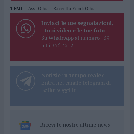
TEMI:
Assl Olbia
Raccolta Fondi Olbia
Inviaci le tue segnalazioni,
i tuoi video e le tue foto
Su WhatsApp al numero +39
345 356 7512
Notizie in tempo reale?
Entra nel canale telegram di
GalluraOggi.it
Ricevi le nostre ultime news