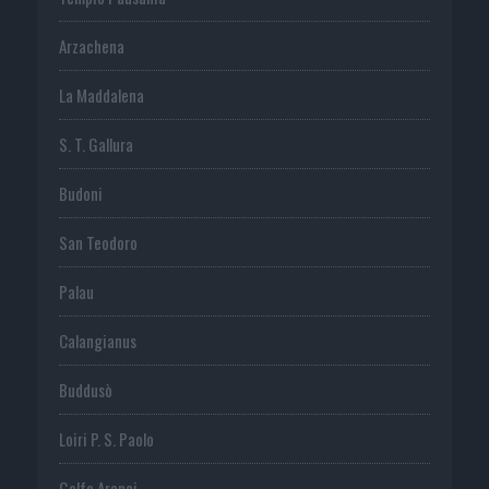
Arzachena
La Maddalena
S. T. Gallura
Budoni
San Teodoro
Palau
Calangianus
Buddusò
Loiri P. S. Paolo
Golfo Aranci