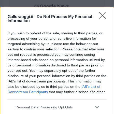
da
Google News
Galluraoggi.it -
Do Not Process My Personal
Information
Condividi l'articolo
If you wish to opt-out of the sale, sharing to third parties, or
F
T
Pi
W
S
processing of your personal or sensitive information for
a
w
n
h
h
targeted advertising by us, please use the below opt-out
section to confirm your selection. Please note that after your
ce
it
te
at
a
Articolo precedente
opt-out request is processed you may continue seeing
b
te
re
s
re
Prossimo articolo
interest-based ads based on personal information utilized by
us or personal information disclosed to third parties prior to
o
r
st
A
your opt-out. You may separately opt-out of the further
o
p
disclosure of your personal information by third parties on the
NOTIZIE RECENTI
IAB’s list of downstream participants. This information may
k
p
also be disclosed by us to third parties on the
IAB’s List of
Downstream Participants
that may further disclose it to other
“Sul filo del discorso”: sold out ad Olbia per il
third parties.
reading su Atzeni
Please note that this website/app uses one or more Google
Personal Data Processing Opt Outs
services and may gather and store information including but