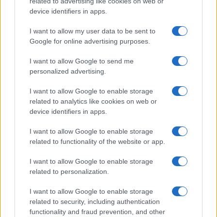
Olbia, le previsioni meteo per lunedì 10 agosto
related to advertising like cookies on web or
device identifiers in apps.
2026
I want to allow my user data to be sent to
Google for online advertising purposes.
Le ultime offerte di lavoro a Olbia e in Gallura
I want to allow Google to send me
personalized advertising.
Cumuli di rifiuti a Santa Teresa Gallura, la
I want to allow Google to enable storage
segnalazione dei residenti
related to analytics like cookies on web or
device identifiers in apps.
I want to allow Google to enable storage
related to functionality of the website or app.
I want to allow Google to enable storage
related to personalization.
I want to allow Google to enable storage
related to security, including authentication
functionality and fraud prevention, and other