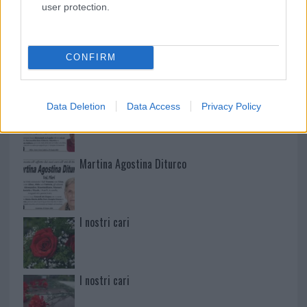
NECROLOGIE
user protection.
Mario Malu
CONFIRM
Paolo Pinna
Data Deletion
Data Access
Privacy Policy
Martina Agostina Diturco
I nostri cari
I nostri cari