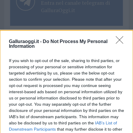
Entra nel canale telegram di
GalluraOggi.it
Galluraoggi.it -
Do Not Process My Personal
Ricevi le nostre ultime news
Information
da
Google News
If you wish to opt-out of the sale, sharing to third parties, or
processing of your personal or sensitive information for
targeted advertising by us, please use the below opt-out
section to confirm your selection. Please note that after your
Condividi l'articolo
opt-out request is processed you may continue seeing
interest-based ads based on personal information utilized by
F
T
Pi
W
S
us or personal information disclosed to third parties prior to
a
w
n
h
h
your opt-out. You may separately opt-out of the further
disclosure of your personal information by third parties on the
ce
it
te
at
a
Articolo precedente
IAB’s list of downstream participants. This information may
b
te
re
s
re
also be disclosed by us to third parties on the
IAB’s List of
Prossimo articolo
Downstream Participants
that may further disclose it to other