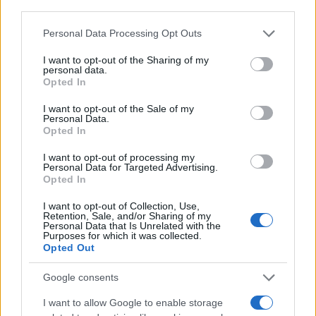
o
r
st
A
third parties.
o
p
Please note that this website/app uses one or more Google
Personal Data Processing Opt Outs
NOTIZIE RECENTI
k
p
services and may gather and store information including but
not limited to your visit or usage behaviour. You may click to
I want to opt-out of the Sharing of my
personal data.
grant or deny consent to Google and its third-party tags to
Auto prende fuoco sulla strada statale 125 a
Opted In
use your data for below specified purposes in below Google
Olbia, cosa è successo
consent section.
I want to opt-out of the Sale of my
Personal Data.
Opted In
Incidente sulla 125 a Olbia, due auto coinvolte:
danni ingenti
I want to opt-out of processing my
Personal Data for Targeted Advertising.
Opted In
Auto finisce contro un muretto, un ferito ad
I want to opt-out of Collection, Use,
Retention, Sale, and/or Sharing of my
Arzachena
Personal Data that Is Unrelated with the
Purposes for which it was collected.
Opted Out
Incidente a Baia Sardinia, scontro tra auto e
moto: un ferito
Google consents
I want to allow Google to enable storage