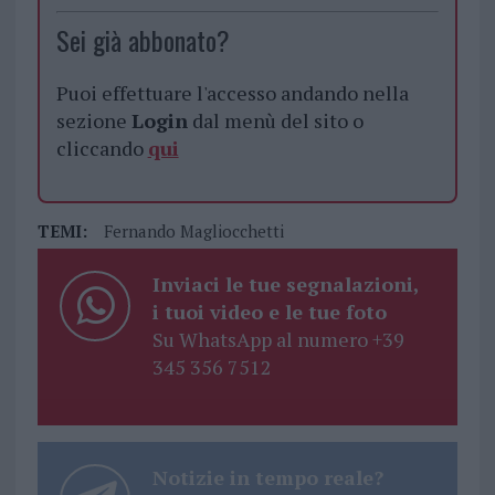
Sei già abbonato?
Puoi effettuare l'accesso andando nella
sezione
Login
dal menù del sito o
cliccando
qui
TEMI:
Fernando Magliocchetti
Inviaci le tue segnalazioni,
i tuoi video e le tue foto
Su WhatsApp al numero +39
345 356 7512
Notizie in tempo reale?