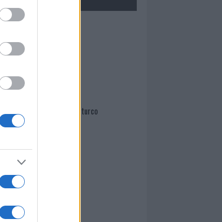
Mario Malu
Paolo Pinna
Martina Agostina Diturco
I nostri cari
I nostri cari