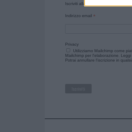
Iscriviti alla newsletter di Gallura O
*
Indirizzo email
Privacy
Utilizziamo Mailchimp come piatt
Mailchimp per l'elaborazione.
Leggi 
Potrai annullare l'iscrizione in qual