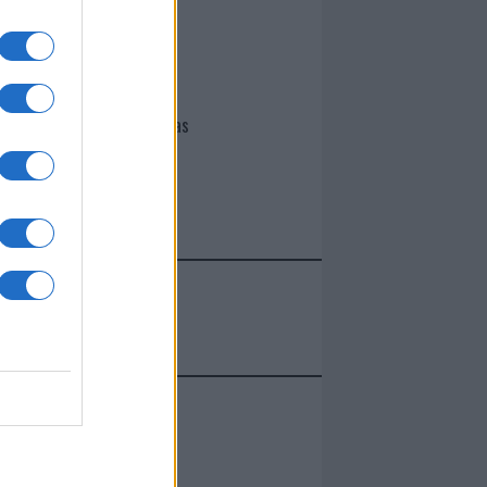
I nostri cari
Giovannimaria Cabras