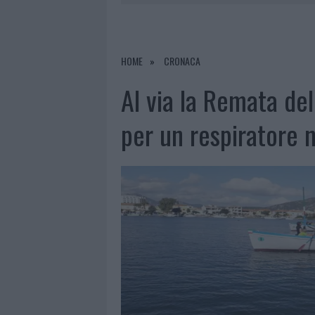
7 AGOSTO 2026
|
PORTO ROTONDO OSPITA LA GRAN
7 AGOSTO 2026
|
RAID NELLE CAMPAGNE DI BERCHI
7 AGOSTO 2026
|
MONTE PINO, VIA I CANCELLI DE
HOME
CRONACA
7 AGOSTO 2026
|
NUOVI STALLI RESIDENTI A PALA
Al via la Remata del
per un respiratore 