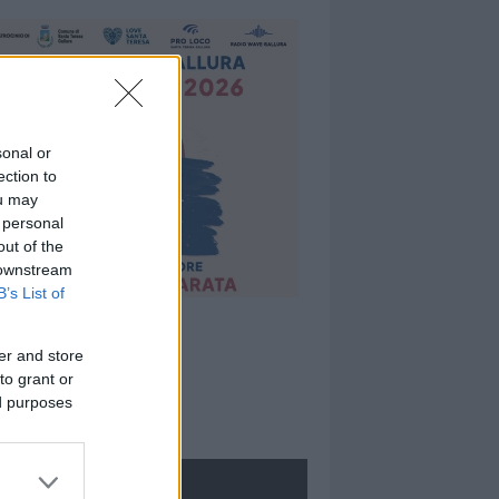
sonal or
ection to
ou may
 personal
out of the
 downstream
B’s List of
er and store
to grant or
ed purposes
ROLOGIE