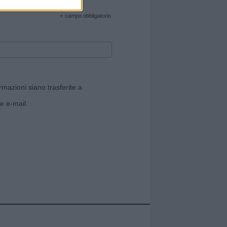
cate sul sito web!
*
campo obbligatorio
rmazioni siano trasferite a
e e-mail.