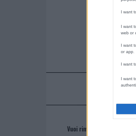
b
te
re
s
re
o
r
st
A
I want 
o
p
I want t
k
p
web or d
I want t
or app.
I want t
I want t
authenti
Vuoi rimanere sempre agg