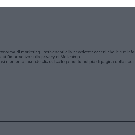
ggi e ricevi le nostre email periodiche contenenti le ultime notizie pubbli
aforma di marketing. Iscrivendoti alla newsletter accetti che le tue info
qui l'informativa sulla privacy di Mailchimp
.
siasi momento facendo clic sul collegamento nel piè di pagina delle nostr