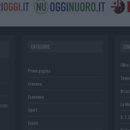
CATEGORIE
CO
Olbia
Prima pagina
Temp
Cronaca
Arza
Economia
La Ma
.com
Sport
S. T. 
Eventi