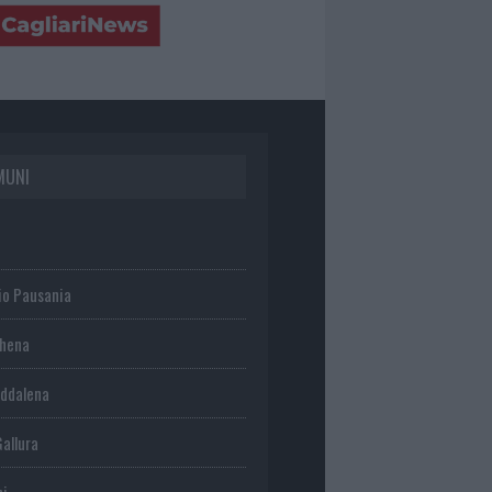
MUNI
io Pausania
chena
ddalena
Gallura