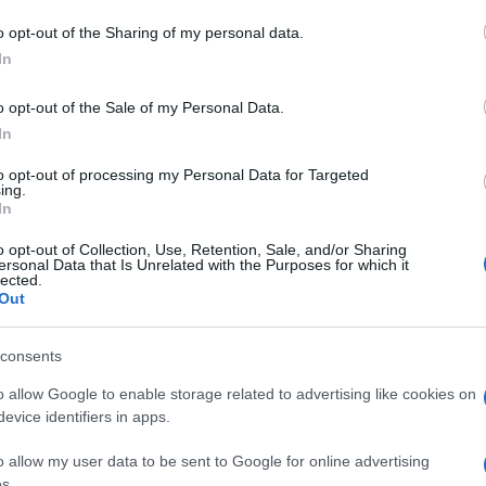
azionali?
o opt-out of the Sharing of my personal data.
In
 mese
cliccando
qui
o opt-out of the Sale of my Personal Data.
In
to opt-out of processing my Personal Data for Targeted
do nella sezione
Login
dal menù del sito o
ing.
In
o opt-out of Collection, Use, Retention, Sale, and/or Sharing
ersonal Data that Is Unrelated with the Purposes for which it
lected.
Out
Remata Del Cuore
Remata Del Cuore Olbia
consents
o allow Google to enable storage related to advertising like cookies on
evice identifiers in apps.
o allow my user data to be sent to Google for online advertising
dente
Prossimo articolo
s.