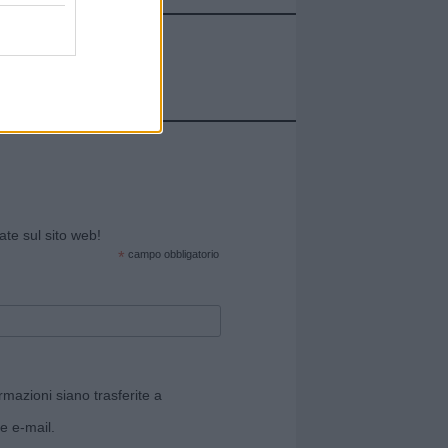
cate sul sito web!
*
campo obbligatorio
rmazioni siano trasferite a
e e-mail.