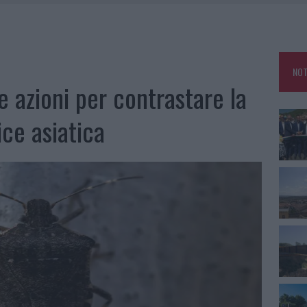
 PER COMPARSE IN COSTA SMERALDA
GO DOLORE: STORIA E RINASCITA DELLA STRADA CHE SEGNÒ LA GALLURA
DDA, RISCHIO PER LA RETE ELETTRICA
NOT
L CANTIERE: LA GALLURA RITROVA LA STRADA
e azioni per contrastare la
ice asiatica