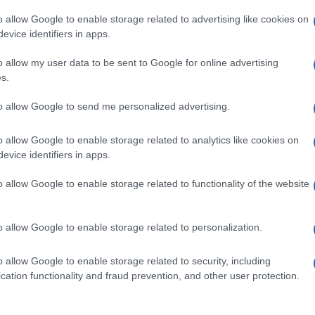
 mese
cliccando
qui
o allow Google to enable storage related to advertising like cookies on
evice identifiers in apps.
o allow my user data to be sent to Google for online advertising
s.
do nella sezione
Login
dal menù del sito o
to allow Google to send me personalized advertising.
o allow Google to enable storage related to analytics like cookies on
evice identifiers in apps.
ca Sardegna
o allow Google to enable storage related to functionality of the website
o allow Google to enable storage related to personalization.
o allow Google to enable storage related to security, including
dente
Prossimo articolo
cation functionality and fraud prevention, and other user protection.