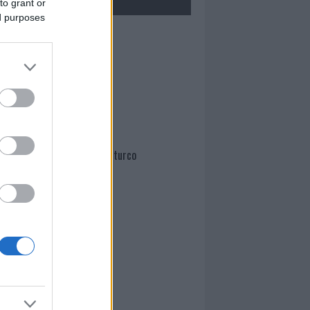
to grant or
ed purposes
Mario Malu
Paolo Pinna
Martina Agostina Diturco
I nostri cari
I nostri cari