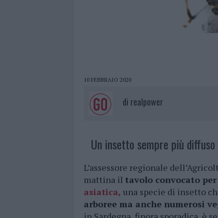
10 FEBBRAIO 2020
di
realpower
Un insetto sempre più diffuso 
L’assessore regionale dell’Agricol
mattina il
tavolo convocato pe
asiatica
,
una specie di insetto ch
arboree ma anche numerosi veg
in Sardegna, finora sporadica, è s