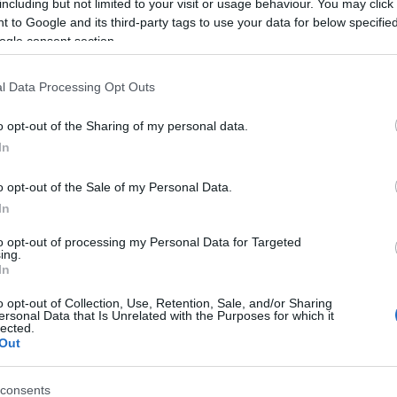
including but not limited to your visit or usage behaviour. You may click 
uzione della presenza dell’insetto
per
 to Google and its third-party tags to use your data for below specifi
e prevenendo eventuali danni alle colture”.
ogle consent section.
0 verrà anche
avviato un programma di
l Data Processing Opt Outs
resenti nell’Isola
, che potranno essere
isti naturali della cimice. “La Sardegna –
o opt-out of the Sharing of my personal data.
ta Solinas – è presente al tavolo tecnico-
In
onale attivato dal ministero delle Politiche
stato definito un programma d’azione nazionale
o opt-out of the Sale of my Personal Data.
 prevede, tra l’altro, proprio la diffusione
In
trollo di tipo biologico.
Con il Servizio
to opt-out of processing my Personal Data for Targeted
 Gabriella Murgia – l’assessorato continuerà a
ing.
In
to con le diverse strutture impegnate
llo della
diffusione della cimice asiatica e
o opt-out of Collection, Use, Retention, Sale, and/or Sharing
gli operatori agricoli”.
ersonal Data that Is Unrelated with the Purposes for which it
lected.
Out
azionali?
consents