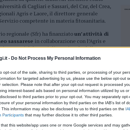
iversità di Cagliari e Sassari, del Cnr, del Crea,
ionali Agris e Laore, il direttore generale
l Servizio competente in materia fitosanitaria.
rio regionale (Sfr) ha finanziato
un’attività di
neo sassarese
in collaborazione con l’Agris e
emi terrestri del Consiglio nazionale delle
uso di specifiche
trappole coprendo tutto il
i.it -
Do Not Process My Personal Information
raneamente, con un progetto di “Biodiversity
e”, che consiste nell’acquisire segnalazioni
to opt-out of the sale, sharing to third parties, or processing of your per
.
formation for targeted advertising by us, please use the below opt-out s
r selection. Please note that after your opt-out request is processed y
’assessore Murgia – indicano con chiarezza che
eing interest-based ads based on personal information utilized by us or
nora in modo sporadico in tutta l’Isol
a ed è
disclosed to third parties prior to your opt-out. You may separately opt-
losure of your personal information by third parties on the IAB’s list of
e aree urbane, soprattutto nei manufatti umani
. This information may also be disclosed by us to third parties on the
IA
 Si sono avute anche le
prime isolate
Participants
that may further disclose it to other third parties.
, senza però danni alle produzioni. Abbiamo
 that this website/app uses one or more Google services and may gath
oseguire e intensificare l’attività di
NEC