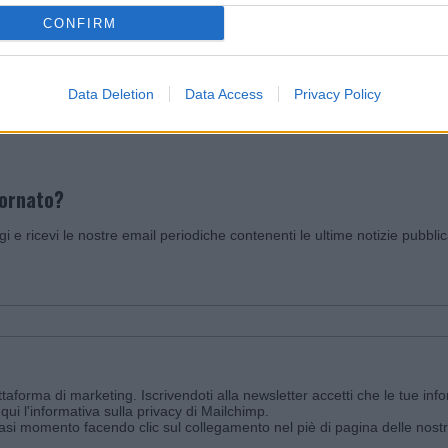
CONFIRM
Invia un Comunicato Stampa
|
Pubblicità
|
Segnala
Data Deletion
Data Access
Privacy Policy
iornato?
ggi e ricevi le nostre email periodiche contenenti le ultime notizie pubbli
aforma di marketing. Iscrivendoti alla newsletter accetti che le tue info
qui l'informativa sulla privacy di Mailchimp
.
siasi momento facendo clic sul collegamento nel piè di pagina delle nostr