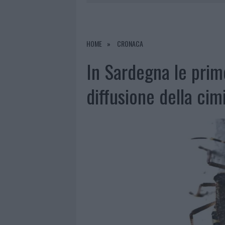
7 AGOSTO 2026
|
FILM INTERNAZIONALE, CASTING
7 AGOSTO 2026
|
MONTE PINO, LA FINE DI UN LUN
7 AGOSTO 2026
|
RAID NELLE CAMPAGNE DI BERCHI
HOME
CRONACA
7 AGOSTO 2026
|
MONTE PINO, VIA I CANCELLI DE
In Sardegna le prim
diffusione della cim