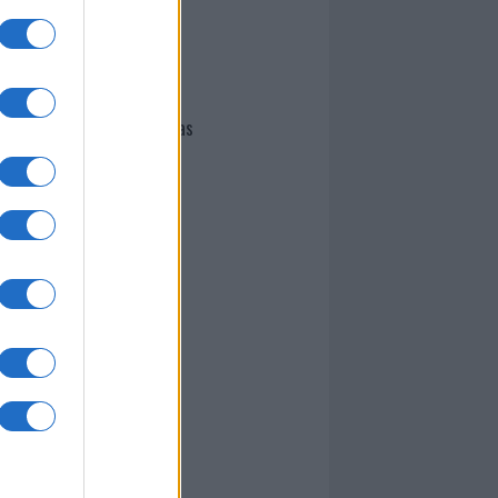
I nostri cari
Giovannimaria Cabras