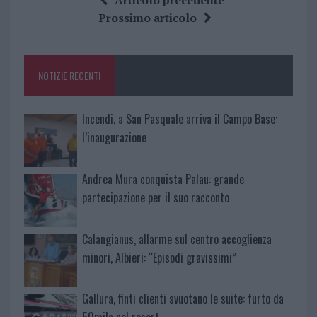
b
te
re
s
re
Prossimo articolo
o
r
st
A
o
p
NOTIZIE RECENTI
k
p
Incendi, a San Pasquale arriva il Campo Base:
l’inaugurazione
Andrea Mura conquista Palau: grande
partecipazione per il suo racconto
Calangianus, allarme sul centro accoglienza
minori, Albieri: “Episodi gravissimi”
Gallura, finti clienti svuotano le suite: furto da