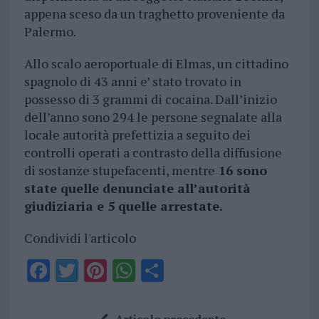
appena sceso da un traghetto proveniente da
Palermo.
Allo scalo aeroportuale di Elmas, un cittadino
spagnolo di 43 anni e’ stato trovato in
possesso di 3 grammi di cocaina. Dall’inizio
dell’anno sono 294 le persone segnalate alla
locale autorità prefettizia a seguito dei
controlli operati a contrasto della diffusione
di sostanze stupefacenti, mentre
16 sono
state quelle denunciate all’autorità
giudiziaria e 5 quelle arrestate.
Condividi l'articolo
F
T
Pi
W
S
a
w
n
h
h
ce
it
te
at
a
Articolo precedente