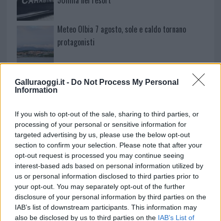
50mila nel resort
Meteo Olbia 7 agosto, sole e caldo tornano
protagonisti
Test tunnel Olbia: rampe chiuse ancora fino a
Galluraoggi.it -
Do Not Process My Personal
fine agosto
Information
Aggius conquista la classifica delle mete più
If you wish to opt-out of the sale, sharing to third parties, or
amate dell’estate 2026
processing of your personal or sensitive information for
targeted advertising by us, please use the below opt-out
section to confirm your selection. Please note that after your
opt-out request is processed you may continue seeing
interest-based ads based on personal information utilized by
us or personal information disclosed to third parties prior to
your opt-out. You may separately opt-out of the further
disclosure of your personal information by third parties on the
IAB’s list of downstream participants. This information may
also be disclosed by us to third parties on the
IAB’s List of