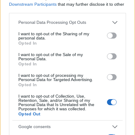
Downstream Participants
that may further disclose it to other
third parties.
NECROLOGIE
Please note that this website/app uses one or more Google
Personal Data Processing Opt Outs
services and may gather and store information including but
not limited to your visit or usage behaviour. You may click to
I want to opt-out of the Sharing of my
Mario Malu
personal data.
grant or deny consent to Google and its third-party tags to
Opted In
use your data for below specified purposes in below Google
consent section.
I want to opt-out of the Sale of my
Personal Data.
Paolo Pinna
Opted In
I want to opt-out of processing my
Personal Data for Targeted Advertising.
Opted In
Martina Agostina Diturco
I want to opt-out of Collection, Use,
Retention, Sale, and/or Sharing of my
Personal Data that Is Unrelated with the
Purposes for which it was collected.
I nostri cari
Opted Out
Google consents