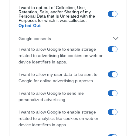
Test tunnel Olbia: rampe chiuse ancora fino a
I want to opt-out of Collection, Use,
fine agosto
Retention, Sale, and/or Sharing of my
Personal Data that Is Unrelated with the
Purposes for which it was collected.
Opted Out
Aggius conquista la classifica delle mete più
amate dell’estate 2026
Google consents
I want to allow Google to enable storage
related to advertising like cookies on web or
device identifiers in apps.
I want to allow my user data to be sent to
Google for online advertising purposes.
I want to allow Google to send me
personalized advertising.
NECROLOGIE
I want to allow Google to enable storage
related to analytics like cookies on web or
device identifiers in apps.
Mario Malu