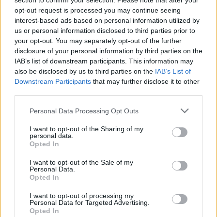
section to confirm your selection. Please note that after your
opt-out request is processed you may continue seeing
Incendi, a San Pasquale arriva il Campo Base:
interest-based ads based on personal information utilized by
l’inaugurazione
us or personal information disclosed to third parties prior to
your opt-out. You may separately opt-out of the further
disclosure of your personal information by third parties on the
Andrea Mura conquista Palau: grande
IAB’s list of downstream participants. This information may
partecipazione per il suo racconto
also be disclosed by us to third parties on the
IAB’s List of
Downstream Participants
that may further disclose it to other
third parties.
Calangianus, allarme sul centro accoglienza
minori, Albieri: “Episodi gravissimi”
Please note that this website/app uses one or more Google
Personal Data Processing Opt Outs
services and may gather and store information including but
not limited to your visit or usage behaviour. You may click to
I want to opt-out of the Sharing of my
Gallura, finti clienti svuotano le suite: furto da
personal data.
grant or deny consent to Google and its third-party tags to
Opted In
50mila nel resort
use your data for below specified purposes in below Google
consent section.
I want to opt-out of the Sale of my
Personal Data.
Meteo Olbia 7 agosto, sole e caldo tornano
Opted In
protagonisti
I want to opt-out of processing my
Personal Data for Targeted Advertising.
Opted In