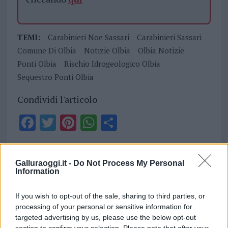
TEMI:
Carabinieri Noe Sassari
Carabinieri Sassari
Comune Di Olbia
Notizie Olbia
Olbia Notizie
Ponti Olbia
Rischio Idrogeologico Olbia
Sequestro Ponti Olbia
Condividi l'articolo
F
T
Pi
W
S
a
w
n
h
h
ce
it
te
at
a
Articolo precedente
Galluraoggi.it -
Do Not Process My Personal
b
te
re
s
re
Prossimo articolo
Information
o
r
st
A
If you wish to opt-out of the sale, sharing to third parties, or
o
p
processing of your personal or sensitive information for
NOTIZIE RECENTI
k
p
targeted advertising by us, please use the below opt-out