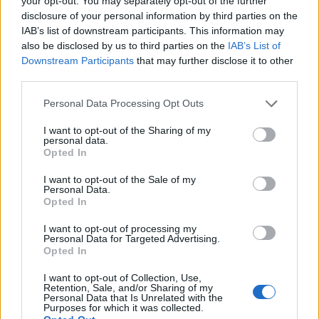
your opt-out. You may separately opt-out of the further
disclosure of your personal information by third parties on the
IAB’s list of downstream participants. This information may
also be disclosed by us to third parties on the
IAB’s List of
Downstream Participants
that may further disclose it to other
third parties.
Please note that this website/app uses one or more Google
Personal Data Processing Opt Outs
services and may gather and store information including but
not limited to your visit or usage behaviour. You may click to
I want to opt-out of the Sharing of my
personal data.
NECROLOGIE
grant or deny consent to Google and its third-party tags to
Opted In
use your data for below specified purposes in below Google
consent section.
I want to opt-out of the Sale of my
Mario Malu
Personal Data.
Opted In
I want to opt-out of processing my
Personal Data for Targeted Advertising.
Paolo Pinna
Opted In
I want to opt-out of Collection, Use,
Retention, Sale, and/or Sharing of my
Personal Data that Is Unrelated with the
Martina Agostina Diturco
Purposes for which it was collected.