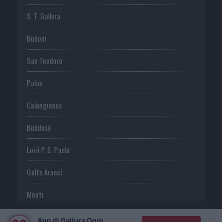
S. T. Gallura
Budoni
San Teodoro
Palau
Calangianus
Buddusò
Loiri P. S. Paolo
Golfo Aranci
Monti
Telti
App di Gallura Oggi