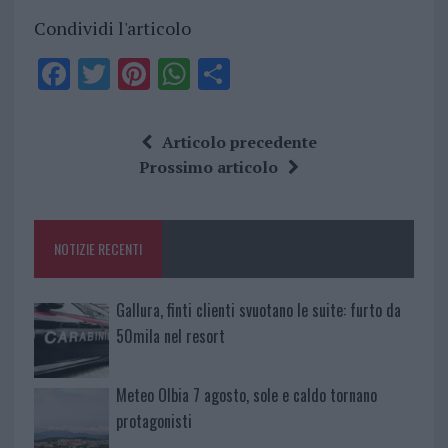
Condividi l'articolo
F
T
Pi
W
S
a
w
n
h
h
ce
it
te
at
a
Articolo precedente
b
te
re
s
re
Prossimo articolo
o
r
st
A
o
p
NOTIZIE RECENTI
k
p
Gallura, finti clienti svuotano le suite: furto da
50mila nel resort
Meteo Olbia 7 agosto, sole e caldo tornano
protagonisti