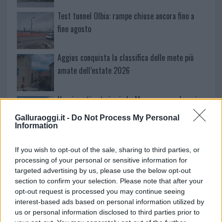
Test tunnel Olbia: rampe chiuse ancora fino a
fine agosto
Aggius conquista la classifica delle mete più
amate dell’estate 2026
Nuovi posti auto in via La Marmora, parcheggio
provvisorio a La Maddalena
Galluraoggi.it -
Do Not Process My Personal
Information
Allarme truffe a Berchidda, falsi incaricati
If you wish to opt-out of the sale, sharing to third parties, or
bussano alle porte
processing of your personal or sensitive information for
targeted advertising by us, please use the below opt-out
section to confirm your selection. Please note that after your
Notre-Dame de Paris conquista Olbia, la prima
opt-out request is processed you may continue seeing
al Molo Brin è un successo
interest-based ads based on personal information utilized by
us or personal information disclosed to third parties prior to