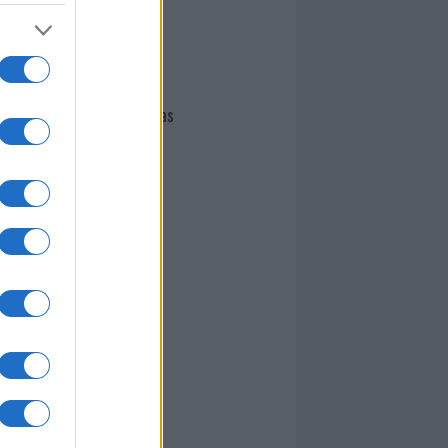
I nostri cari
Giovannimaria Cabras