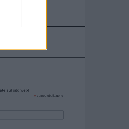
cate sul sito web!
*
campo obbligatorio