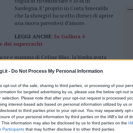
voglia di ricominciare e lo fa in
Sardegna. E’ proprio in Costa Smeralda
che la showgirl ha scelto (forse) di aprire
una nuova parentesi d’amore.
LEGGI ANCHE
:
In Gallura è
 e dei superyacht
uencer e mamma di Celine Blue, la bimba avuta
on Andrea Petagna, giovane calciatore del
iconici locali della Costa Smeralda, come il Phi
i.it -
Do Not Process My Personal Information
ervo. I gossip la vedono in dolce compagnia con
to opt-out of the sale, sharing to third parties, or processing of your per
 proprio così.
formation for targeted advertising by us, please use the below opt-out s
r selection. Please note that after your opt-out request is processed y
ia dai suoi social dove era ritratto con Celine
eing interest-based ads based on personal information utilized by us or
 e di Alessandro Basciano. E’ proprio da qui che
disclosed to third parties prior to your opt-out. You may separately opt-
ossibile coppia dell’estate. Dopo questi gossip
losure of your personal information by third parties on the IAB’s list of
am si è calato un lungo silenzio. Saranno
. This information may also be disclosed by us to third parties on the
IA
Participants
that may further disclose it to other third parties.
NEC