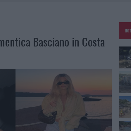
IAMME A LA MADDALENA, INCENDIO A MONTI D’À RENA
KEND A OLBIA E IN GALLURA
 BELLA ANCHE DAL VIVO: UN AMICO VIP SVELA COME FA
NOT
 A FUOCO DUE FURGONI
mentica Basciano in Costa