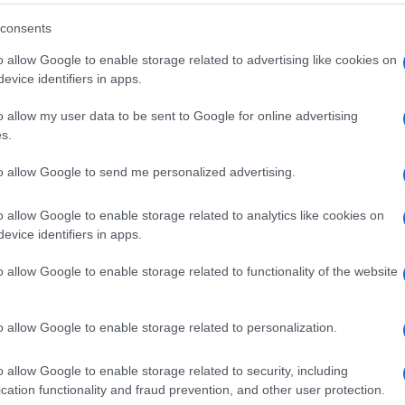
lazioni, i tuoi video e le tue foto
consents
ro +39 345 356 7512
o allow Google to enable storage related to advertising like cookies on
evice identifiers in apps.
o allow my user data to be sent to Google for online advertising
eale?
s.
gram di GalluraOggi.it
to allow Google to send me personalized advertising.
o allow Google to enable storage related to analytics like cookies on
evice identifiers in apps.
ime news da
Google News
o allow Google to enable storage related to functionality of the website
o allow Google to enable storage related to personalization.
o allow Google to enable storage related to security, including
cation functionality and fraud prevention, and other user protection.