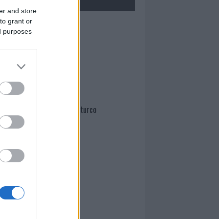
er and store
to grant or
Mario Malu
ed purposes
Paolo Pinna
Martina Agostina Diturco
I nostri cari
I nostri cari