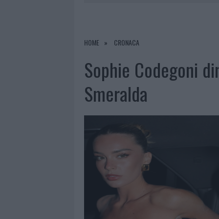
8 AGOSTO 2026
|
RISTORANTE DISTRUTTO DALLE F
7 AGOSTO 2026
|
LE PREVISIONI METEO PER IL WEE
7 AGOSTO 2026
|
MICHELLE HUNZIKER IN GALLURA,
HOME
CRONACA
8 AGOSTO 2026
|
INCENDIO NELLA NOTTE A OLBIA,
Sophie Codegoni di
Smeralda