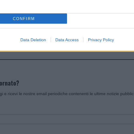
dente
Prossimo articolo
CONFIRM
Data Deletion
Data Access
Privacy Policy
Invia un Comunicato Stampa
|
Pubblicità
|
Segnala
iornato?
ggi e ricevi le nostre email periodiche contenenti le ultime notizie pubbli