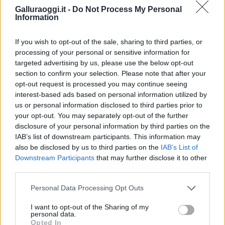
Galluraoggi.it -
Do Not Process My Personal
Information
Nuovi stalli residenti a Palau, il Comune
completa l’iter
If you wish to opt-out of the sale, sharing to third parties, or
processing of your personal or sensitive information for
Film internazionale, casting per comparse in
targeted advertising by us, please use the below opt-out
section to confirm your selection. Please note that after your
Costa Smeralda
opt-out request is processed you may continue seeing
interest-based ads based on personal information utilized by
Porto Rotondo ospita la grande sfida della vela
us or personal information disclosed to third parties prior to
your opt-out. You may separately opt-out of the further
nell’estate 2026
disclosure of your personal information by third parties on the
IAB’s list of downstream participants. This information may
Controlli all’aeroporto di Olbia, sequestrati
also be disclosed by us to third parties on the
IAB’s List of
Downstream Participants
that may further disclose it to other
caviale e sabbia rubata
third parties.
Please note that this website/app uses one or more Google
Personal Data Processing Opt Outs
Migliori cliniche di estetica medicale avanzata
services and may gather and store information including but
in Europa: classifica dei 5 centri di riferimento
not limited to your visit or usage behaviour. You may click to
I want to opt-out of the Sharing of my
personal data.
pe…
grant or deny consent to Google and its third-party tags to
Opted In