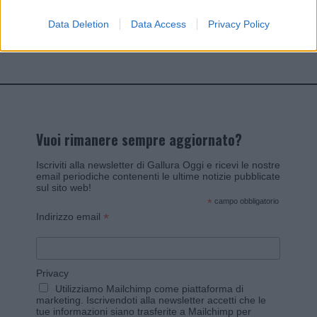
Data Deletion
Data Access
Privacy Policy
Invia un Comunicato Stampa
|
Pubblicità
|
Segnala
Vuoi rimanere sempre aggiornato?
Iscriviti alla newsletter di Gallura Oggi e ricevi le nostre
email periodiche contenenti le ultime notizie pubblicate
sul sito web!
*
campo obbligatorio
*
Indirizzo email
Privacy
Utilizziamo Mailchimp come piattaforma di
marketing. Iscrivendoti alla newsletter accetti che le
tue informazioni siano trasferite a Mailchimp per