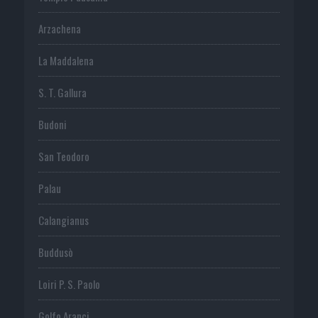
Arzachena
La Maddalena
S. T. Gallura
Budoni
San Teodoro
Palau
Calangianus
Buddusò
Loiri P. S. Paolo
Golfo Aranci