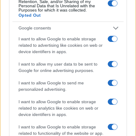
Retention, Sale, and/or Sharing of my
Personal Data that Is Unrelated with the
Purposes for which it was collected.
da
Google News
Opted Out
Google consents
Condividi l'articolo
I want to allow Google to enable storage
related to advertising like cookies on web or
F
T
Pi
W
S
device identifiers in apps.
a
w
n
h
h
I want to allow my user data to be sent to
ce
it
te
at
a
Google for online advertising purposes.
Articolo precedente
b
te
re
s
re
Prossimo articolo
I want to allow Google to send me
o
r
st
A
personalized advertising.
o
p
I want to allow Google to enable storage
NOTIZIE RECENTI
k
p
related to analytics like cookies on web or
device identifiers in apps.
Controlli rafforzati in Costa Smeralda, 20
I want to allow Google to enable storage
arresti e 135 denunce
related to functionality of the website or app.