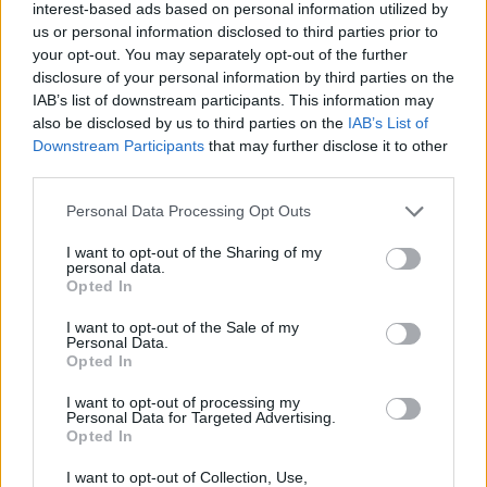
interest-based ads based on personal information utilized by
TEMI:
Anas Sardegna
Percorso Arzachena Palau
us or personal information disclosed to third parties prior to
your opt-out. You may separately opt-out of the further
Strada Arzachena Palau
disclosure of your personal information by third parties on the
IAB’s list of downstream participants. This information may
Inviaci le tue segnalazioni,
also be disclosed by us to third parties on the
IAB’s List of
i tuoi video e le tue foto
Downstream Participants
that may further disclose it to other
Su WhatsApp al numero +39
third parties.
345 356 7512
Please note that this website/app uses one or more Google
Personal Data Processing Opt Outs
services and may gather and store information including but
not limited to your visit or usage behaviour. You may click to
I want to opt-out of the Sharing of my
personal data.
grant or deny consent to Google and its third-party tags to
Opted In
use your data for below specified purposes in below Google
Notizie in tempo reale?
consent section.
Entra nel canale telegram di
I want to opt-out of the Sale of my
Personal Data.
GalluraOggi.it
Opted In
I want to opt-out of processing my
Personal Data for Targeted Advertising.
Opted In
I want to opt-out of Collection, Use,
Ricevi le nostre ultime news