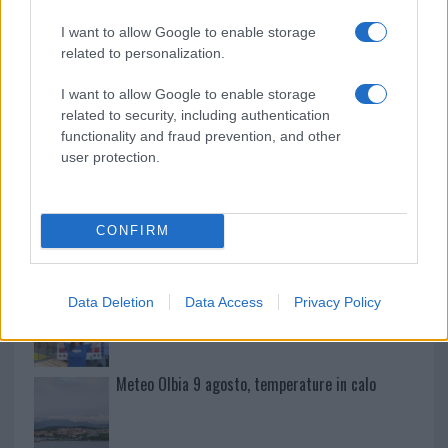
I want to allow Google to enable storage
Tre milioni di euro dalla Provincia Gallura per
related to personalization.
nuove aule nelle scuole di Olbia
I want to allow Google to enable storage
related to security, including authentication
Incidente sulla provinciale 125, paura tra Olbia e
functionality and fraud prevention, and other
Arzachena
user protection.
Incidente sulla strada provinciale ad Arzachena,
CONFIRM
un ferito
Sangue, musica e solidarietà con Avis Olbia al
Data Deletion
Data Access
Privacy Policy
Delta Center
Meteo Olbia 9 agosto, temperature in calo