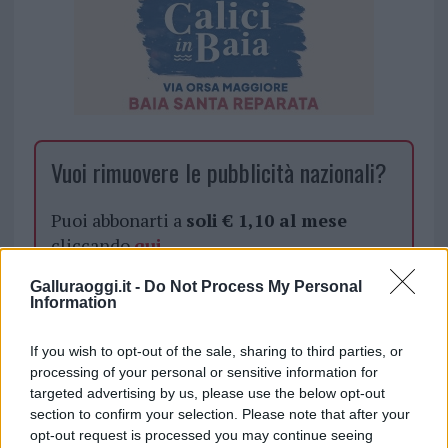
Vuoi rimuovere le pubblicità nazionali?
Puoi abbonarti a
soli € 1,10 al mese
cliccando
qui
Galluraoggi.it -
Do Not Process My Personal
Sei già abbonato?
Information
Puoi effettuare l'accesso andando nella
If you wish to opt-out of the sale, sharing to third parties, or
processing of your personal or sensitive information for
sezione
Login
dal menù del sito o
targeted advertising by us, please use the below opt-out
cliccando
qui
section to confirm your selection. Please note that after your
opt-out request is processed you may continue seeing