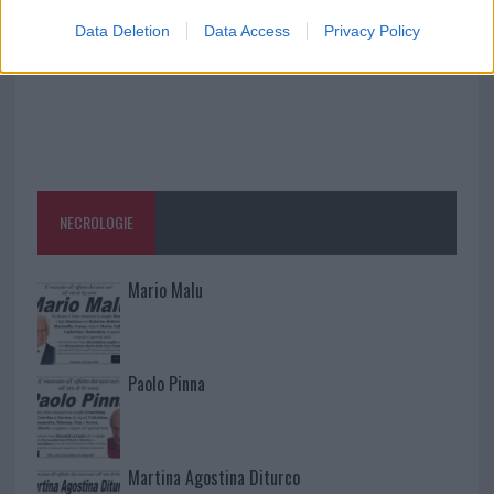
Data Deletion
Data Access
Privacy Policy
NECROLOGIE
Mario Malu
Paolo Pinna
Martina Agostina Diturco