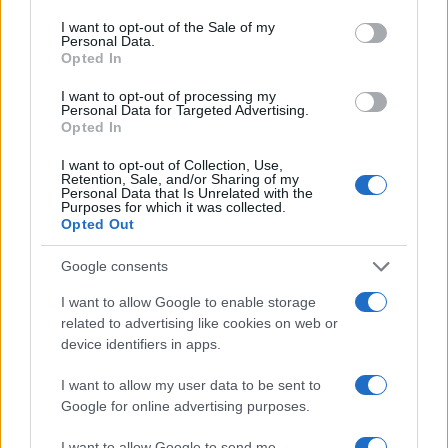
consent section.
Condividi l'articolo
I want to opt-out of the Sale of my
Personal Data.
Opted In
F
T
Pi
W
S
a
w
n
h
h
I want to opt-out of processing my
Personal Data for Targeted Advertising.
ce
it
te
at
a
Opted In
Articolo precedente
b
te
re
s
re
Prossimo articolo
I want to opt-out of Collection, Use,
Retention, Sale, and/or Sharing of my
o
r
st
A
Personal Data that Is Unrelated with the
Purposes for which it was collected.
o
p
Opted Out
NOTIZIE RECENTI
k
p
Google consents
I want to allow Google to enable storage
Incidente sulla strada provinciale ad Arzachena,
related to advertising like cookies on web or
un ferito
device identifiers in apps.
I want to allow my user data to be sent to
Sangue, musica e solidarietà con Avis Olbia al
Google for online advertising purposes.
Delta Center
I want to allow Google to send me