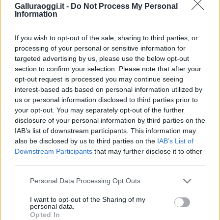
Inviaci le tue segnalazioni,
Galluraoggi.it -
Do Not Process My Personal
i tuoi video e le tue foto
Information
Su WhatsApp al numero +39
345 356 7512
If you wish to opt-out of the sale, sharing to third parties, or
processing of your personal or sensitive information for
targeted advertising by us, please use the below opt-out
section to confirm your selection. Please note that after your
opt-out request is processed you may continue seeing
Notizie in tempo reale?
interest-based ads based on personal information utilized by
Entra nel canale telegram di
us or personal information disclosed to third parties prior to
your opt-out. You may separately opt-out of the further
GalluraOggi.it
disclosure of your personal information by third parties on the
IAB’s list of downstream participants. This information may
also be disclosed by us to third parties on the
IAB’s List of
Downstream Participants
that may further disclose it to other
third parties.
Ricevi le nostre ultime news
Please note that this website/app uses one or more Google
Personal Data Processing Opt Outs
services and may gather and store information including but
da
Google News
not limited to your visit or usage behaviour. You may click to
I want to opt-out of the Sharing of my
personal data.
grant or deny consent to Google and its third-party tags to
Opted In
use your data for below specified purposes in below Google