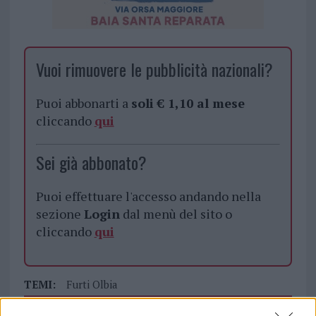
Vuoi rimuovere le pubblicità nazionali?
Puoi abbonarti a
soli € 1,10 al mese
cliccando
qui
Sei già abbonato?
Puoi effettuare l'accesso andando nella
sezione
Login
dal menù del sito o
cliccando
qui
TEMI:
Furti Olbia