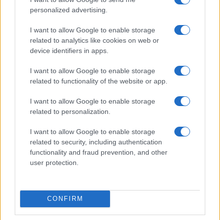
personalized advertising.
Meteo Olbia 9 agosto, temperature in calo
I want to allow Google to enable storage
related to analytics like cookies on web or
device identifiers in apps.
Salmo finisce in ospedale a Catania, ma il tour
va avanti: “Sicilia, ci sono”
I want to allow Google to enable storage
related to functionality of the website or app.
Jovanotti, Gabry Ponte e Alfa: Olbia ombelico del
I want to allow Google to enable storage
mondo per una notte
related to personalization.
I want to allow Google to enable storage
Giorgia Meloni a La Maddalena, la vicesindaco:
related to security, including authentication
“Orgoglio e discrezione per visita privata̶…
functionality and fraud prevention, and other
user protection.
Incendio nella notte a Olbia, a fuoco due furgoni
CONFIRM