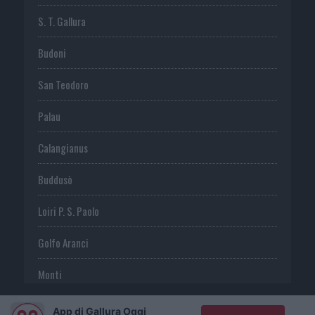
S. T. Gallura
Budoni
San Teodoro
Palau
Calangianus
Buddusò
Loiri P. S. Paolo
Golfo Aranci
Monti
Telti
App di Gallura Oggi