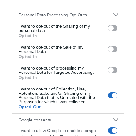
Sei già abbonato?
third parties.
Please note that this website/app uses one or more Google
Personal Data Processing Opt Outs
Puoi effettuare l'accesso andando nella
services and may gather and store information including but
sezione
Login
dal menù del sito o
not limited to your visit or usage behaviour. You may click to
I want to opt-out of the Sharing of my
personal data.
cliccando
qui
grant or deny consent to Google and its third-party tags to
Opted In
use your data for below specified purposes in below Google
consent section.
I want to opt-out of the Sale of my
Personal Data.
TEMI:
Arresto Olbia
Carabinieri Olbia
Opted In
Cocaina Olbia
I want to opt-out of processing my
Personal Data for Targeted Advertising.
Opted In
Notizie in tempo reale?
Entra nel canale telegram di
I want to opt-out of Collection, Use,
GalluraOggi.it
Retention, Sale, and/or Sharing of my
Personal Data that Is Unrelated with the
Purposes for which it was collected.
Opted Out
Google consents
Inviaci le tue segnalazioni,
I want to allow Google to enable storage
i tuoi video e le tue foto