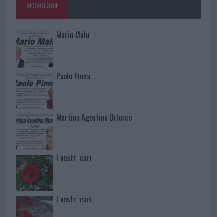
NECROLOGIE
Mario Malu
Paolo Pinna
Martina Agostina Diturco
I nostri cari
I nostri cari