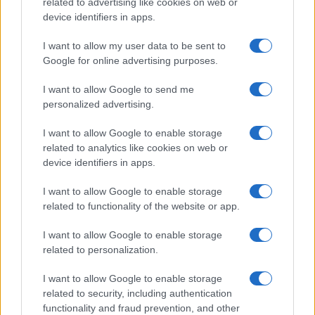
related to advertising like cookies on web or
Su WhatsApp al numero +39
device identifiers in apps.
345 356 7512
I want to allow my user data to be sent to
Google for online advertising purposes.
I want to allow Google to send me
Ricevi le nostre ultime news
personalized advertising.
I want to allow Google to enable storage
da
Google News
related to analytics like cookies on web or
device identifiers in apps.
I want to allow Google to enable storage
Condividi l'articolo
related to functionality of the website or app.
F
T
Pi
W
S
I want to allow Google to enable storage
a
w
n
h
h
related to personalization.
ce
it
te
at
a
Articolo precedente
I want to allow Google to enable storage
b
te
re
s
re
related to security, including authentication
Prossimo articolo
functionality and fraud prevention, and other