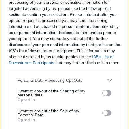
processing of your personal or sensitive information for
Sei già abbonato?
targeted advertising by us, please use the below opt-out
section to confirm your selection. Please note that after your
Puoi effettuare l'accesso andando nella
opt-out request is processed you may continue seeing
interest-based ads based on personal information utilized by
sezione
Login
dal menù del sito o
us or personal information disclosed to third parties prior to
cliccando
qui
your opt-out. You may separately opt-out of the further
disclosure of your personal information by third parties on the
IAB’s list of downstream participants. This information may
TEMI:
Notizie Gallura
Notizie Sardegna
also be disclosed by us to third parties on the
IAB’s List of
Downstream Participants
that may further disclose it to other
Tentata Truffa Olbia
Truffa Olbia
third parties.
Notizie in tempo reale?
Please note that this website/app uses one or more Google
Personal Data Processing Opt Outs
Entra nel canale telegram di
services and may gather and store information including but
not limited to your visit or usage behaviour. You may click to
I want to opt-out of the Sharing of my
GalluraOggi.it
personal data.
grant or deny consent to Google and its third-party tags to
Opted In
use your data for below specified purposes in below Google
consent section.
I want to opt-out of the Sale of my
Personal Data.
Opted In
Inviaci le tue segnalazioni,
i tuoi video e le tue foto