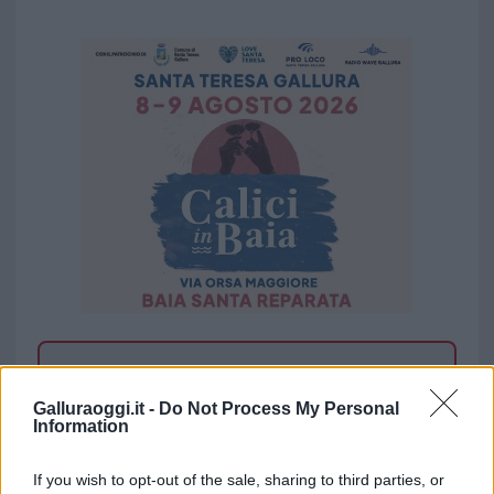
Vuoi rimuovere le pubblicità nazionali?
Galluraoggi.it -
Do Not Process My Personal
Puoi abbonarti a
soli € 1,10 al mese
Information
cliccando
qui
If you wish to opt-out of the sale, sharing to third parties, or