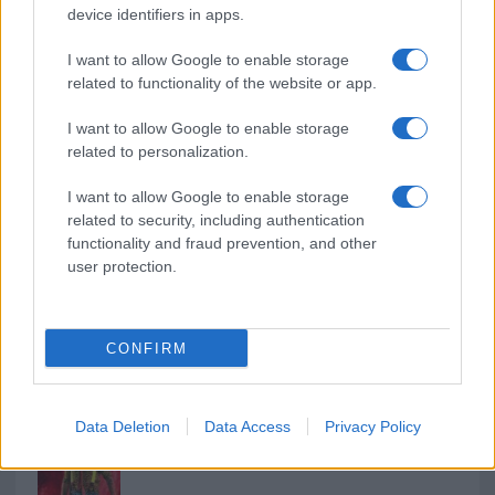
o
r
st
A
device identifiers in apps.
o
p
I want to allow Google to enable storage
NOTIZIE RECENTI
k
p
related to functionality of the website or app.
I want to allow Google to enable storage
Sangue, musica e solidarietà con Avis Olbia al
related to personalization.
Delta Center
I want to allow Google to enable storage
related to security, including authentication
Meteo Olbia 9 agosto, temperature in calo
functionality and fraud prevention, and other
user protection.
Salmo finisce in ospedale a Catania, ma il tour
CONFIRM
va avanti: “Sicilia, ci sono”
Jovanotti, Gabry Ponte e Alfa: Olbia ombelico del
Data Deletion
Data Access
Privacy Policy
mondo per una notte