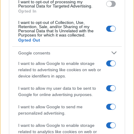
I want to opt-out of processing my
Personal Data for Targeted Advertising.
Su WhatsApp al numero +39
Opted In
345 356 7512
I want to opt-out of Collection, Use,
Retention, Sale, and/or Sharing of my
Personal Data that Is Unrelated with the
Purposes for which it was collected.
Opted Out
Ricevi le nostre ultime news
Google consents
I want to allow Google to enable storage
da
Google News
related to advertising like cookies on web or
device identifiers in apps.
Condividi l'articolo
I want to allow my user data to be sent to
Google for online advertising purposes.
F
T
Pi
W
S
I want to allow Google to send me
a
w
n
h
h
personalized advertising.
ce
it
te
at
a
Articolo precedente
I want to allow Google to enable storage
b
te
re
s
re
Prossimo articolo
related to analytics like cookies on web or