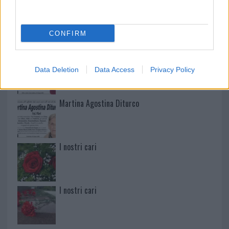
Mario Malu
CONFIRM
Paolo Pinna
Data Deletion
Data Access
Privacy Policy
Martina Agostina Diturco
I nostri cari
I nostri cari