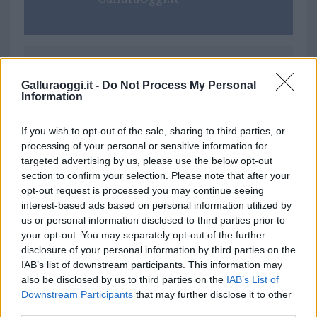
Ricevi le nostre ultime news
Galluraoggi.it -
Do Not Process My Personal
Information
da
Google News
If you wish to opt-out of the sale, sharing to third parties, or
processing of your personal or sensitive information for
targeted advertising by us, please use the below opt-out
Condividi l'articolo
section to confirm your selection. Please note that after your
opt-out request is processed you may continue seeing
F
T
Pi
W
S
interest-based ads based on personal information utilized by
a
w
n
h
h
us or personal information disclosed to third parties prior to
your opt-out. You may separately opt-out of the further
ce
it
te
at
a
disclosure of your personal information by third parties on the
Articolo precedente
b
te
re
s
re
IAB’s list of downstream participants. This information may
Prossimo articolo
also be disclosed by us to third parties on the
IAB’s List of
o
r
st
A
Downstream Participants
that may further disclose it to other
third parties.