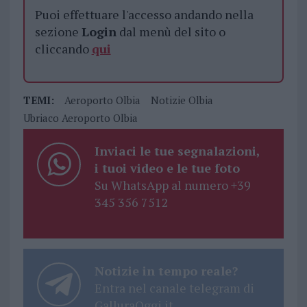
Puoi effettuare l'accesso andando nella
sezione
Login
dal menù del sito o
cliccando
qui
TEMI:
Aeroporto Olbia
Notizie Olbia
Ubriaco Aeroporto Olbia
Inviaci le tue segnalazioni,
i tuoi video e le tue foto
Su WhatsApp al numero +39
345 356 7512
Notizie in tempo reale?
Entra nel canale telegram di
GalluraOggi.it