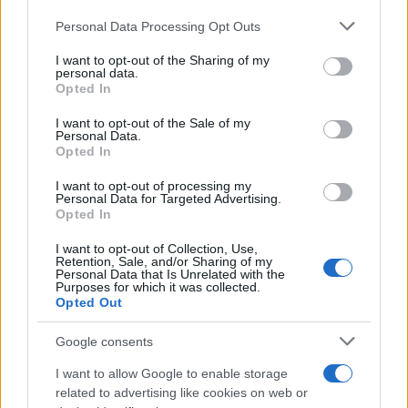
o
p
NOTIZIE RECENTI
k
p
Please note that this website/app uses one or more Google
Personal Data Processing Opt Outs
services and may gather and store information including but
not limited to your visit or usage behaviour. You may click to
I want to opt-out of the Sharing of my
Auto prende fuoco sulla strada statale 125 a
personal data.
grant or deny consent to Google and its third-party tags to
Opted In
Olbia, cosa è successo
use your data for below specified purposes in below Google
consent section.
I want to opt-out of the Sale of my
Personal Data.
Incidente sulla 125 a Olbia, due auto coinvolte:
Opted In
danni ingenti
I want to opt-out of processing my
Personal Data for Targeted Advertising.
Opted In
Auto finisce contro un muretto, un ferito ad
Arzachena
I want to opt-out of Collection, Use,
Retention, Sale, and/or Sharing of my
Personal Data that Is Unrelated with the
Purposes for which it was collected.
Incidente a Baia Sardinia, scontro tra auto e
Opted Out
moto: un ferito
Google consents
I want to allow Google to enable storage
Olbia, le previsioni meteo per lunedì 10 agosto
related to advertising like cookies on web or
2026