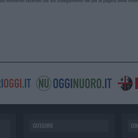
siasi momento facendo clic sul collegamento nel piè di pagina delle nostr
CATEGORIE
CO