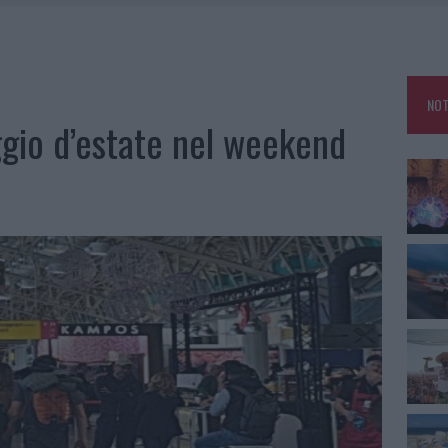
A OLBIA, LA PRIMA AL MOLO BRIN È UN SUCCESSO
TE ALL’ALBA: FERITO IL CONDUCENTE
TTI ALLA ZUPPA GALLURESE: GLI APPUNTAMENTI DA NON PERDERE
NOT
aggio d’estate nel weekend