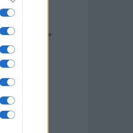
I nostri cari
Giovannimaria Cabras