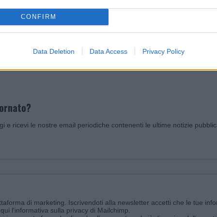
CONFIRM
Invia un Comunicato Stampa
|
Pubblicità
|
Segnala
Data Deletion
Data Access
Privacy Policy
iornato?
ggi e ricevi le nostre email periodiche contenenti le ultime notizie pubbli
aforma di marketing. Iscrivendoti alla newsletter accetti che le tue info
qui l'informativa sulla privacy di Mailchimp
.