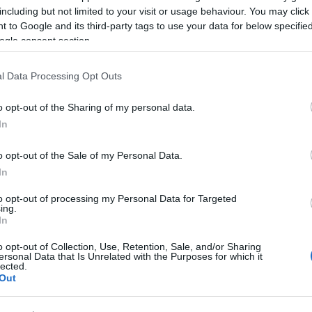
di godersi i pranzi al sacco e le passeggiate
including but not limited to your visit or usage behaviour. You may click 
 to Google and its third-party tags to use your data for below specifi
ogle consent section.
o e attesa.
l Data Processing Opt Outs
o alle spiagge, ma ha coinvolto animatamente
o opt-out of the Sharing of my personal data.
scorso
24 aprile
, infatti, a Olbia hanno
riaperto
In
rmando l’area in un polo d’attrazione che ha
spensieratezza ai più giovani e alle famiglie
o opt-out of the Sale of my Personal Data.
l luna park hanno aggiunto un tocco di vivacità
In
 generale ottimismo.
to opt-out of processing my Personal Data for Targeted
ing.
 e la quiete rigenerante delle coste, in tutta la
In
 proprio assaggio di una stagione estiva che
ettendo mesi di grande intensità.
o opt-out of Collection, Use, Retention, Sale, and/or Sharing
ersonal Data that Is Unrelated with the Purposes for which it
lected.
Out
azionali?