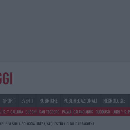
SPORT
EVENTI
RUBRICHE
PUBLIREDAZIONALI
NECROLOGIE
A
S. T. GALLURA
BUDONI
SAN TEODORO
PALAU
CALANGIANUS
BUDDUSÒ
LOIRI P. S. 
 ABUSIVI SULLA SPIAGGIA LIBERA, SEQUESTRI A OLBIA E ARZACHENA
CO GUCCINI, IL MAESTRO CHE RIFIUTÒ LA COSTA SMERALDA