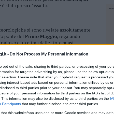
e è stata presa d’assalto.
eteorologiche si sono rivelate assolutamente
go ponte del
Primo Maggio
, regalando
 radioso e un clima dalle tinte quasi
 mercurio, in costante ascesa, ha toccato punte
i.it -
Do Not Process My Personal Information
 ideali per chi desiderava concedersi qualche
ta temperatura mite ha spinto molti residenti e
to opt-out of the sale, sharing to third parties, or processing of your per
 maggior parte è stata l’occasione perfetta per la
formation for targeted advertising by us, please use the below opt-out s
 non hanno esitato a sfidare l’acqua ancora
r selection. Please note that after your opt-out request is processed y
a stagione
.
eing interest-based ads based on personal information utilized by us or
disclosed to third parties prior to your opt-out. You may separately opt-
iacevole è stata la quasi totale assenza di
losure of your personal information by third parties on the IAB’s list of
 le coste sarde. Anche nella giornata del
25
. This information may also be disclosed by us to third parties on the
IA
Participants
that may further disclose it to other third parties.
zato solo da una bava di vento; una brezza
calfito la sensazione di avvolgente tepore,
NEC
 that this website/app uses one or more Google services and may gath