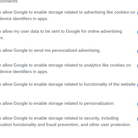
consents
 mese
cliccando
qui
o allow Google to enable storage related to advertising like cookies on
evice identifiers in apps.
o allow my user data to be sent to Google for online advertising
s.
do nella sezione
Login
dal menù del sito o
to allow Google to send me personalized advertising.
o allow Google to enable storage related to analytics like cookies on
lbia
Notizie Gallura
Notizie Olbia
evice identifiers in apps.
e Primo Maggio
Turismo Gallura
o allow Google to enable storage related to functionality of the website
o allow Google to enable storage related to personalization.
o allow Google to enable storage related to security, including
cation functionality and fraud prevention, and other user protection.
dente
Prossimo articolo