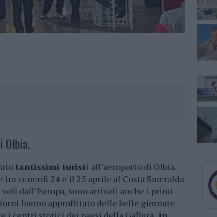
i Olbia.
rato
tantissimi turist
i all’aeroporto di Olbia.
 tra venerdì 24 e il 25 aprile al Costa Smeralda
voli dall’Europa, sono arrivati anche i primi
 giorni hanno approfittato delle belle giornate
e i centri storici dei paesi della Gallura,
in