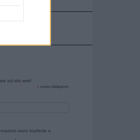
cate sul sito web!
*
campo obbligatorio
rmazioni siano trasferite a