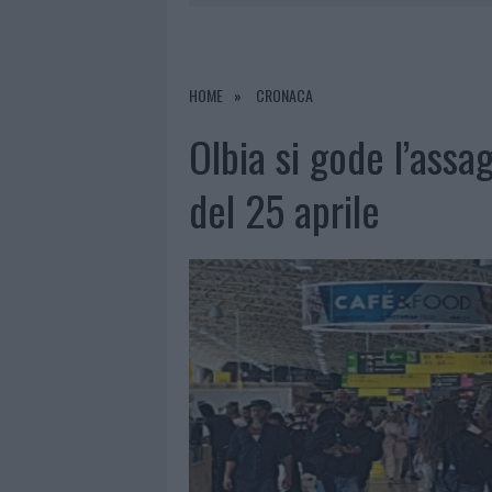
6 AGOSTO 2026
|
NOTRE-DAME DE PARIS CONQUIST
6 AGOSTO 2026
|
STRADA SASSARI-OLBIA, INCIDEN
HOME
CRONACA
6 AGOSTO 2026
|
EVENTI IN GALLURA, DA JOVANO
Olbia si gode l’ass
del 25 aprile