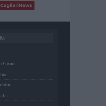
MUNI
io Pausania
chena
ddalena
Gallura