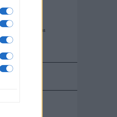
I nostri cari
Giovannimaria Cabras