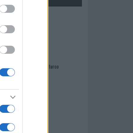
Mario Malu
Paolo Pinna
Martina Agostina Diturco
I nostri cari
I nostri cari