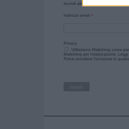
Iscriviti alla newsletter di Gallura O
*
Indirizzo email
Privacy
Utilizziamo Mailchimp come piatt
Mailchimp per l'elaborazione.
Leggi 
Potrai annullare l'iscrizione in qual