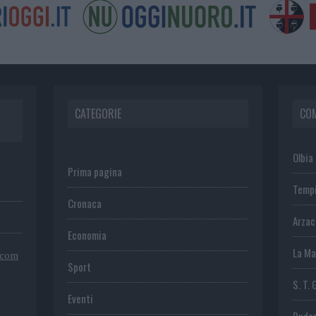
CATEGORIE
CO
Olbia
Prima pagina
Temp
Cronaca
Arza
Economia
La Ma
.com
Sport
S. T. 
Eventi