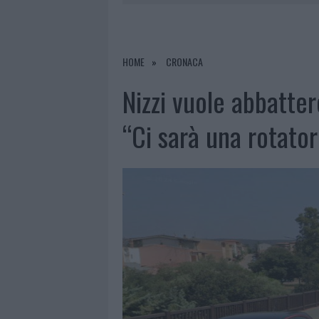
7 AGOSTO 2026
|
PORTO ROTONDO OSPITA LA GRAN
7 AGOSTO 2026
|
RAID NELLE CAMPAGNE DI BERCHI
7 AGOSTO 2026
|
MONTE PINO, VIA I CANCELLI DE
HOME
CRONACA
7 AGOSTO 2026
|
NUOVI STALLI RESIDENTI A PALA
Nizzi vuole abbattere
“Ci sarà una rotator