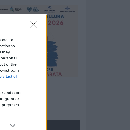
sonal or
ection to
ou may
 personal
out of the
 downstream
B’s List of
er and store
to grant or
ed purposes
ROLOGIE