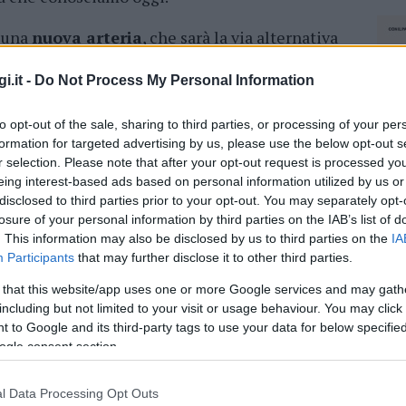
a una
nuova arteria
, che sarà la via alternativa
re questa nuova strada,
oggi inesistente
,
trafficata arteria di viale Aldo Moro.
i.it -
Do Not Process My Personal Information
o di Olbia Settimo Nizzi. ”Senza il passaggio in
to opt-out of the sale, sharing to third parties, or processing of your per
e arrivare alla determinazione forse dell’opera
formation for targeted advertising by us, please use the below opt-out s
r selection. Please note that after your opt-out request is processed y
ante della nostra città –
ha detto il sindaco
eing interest-based ads based on personal information utilized by us or
crocio tra viale Aldo Moro- via D’Annunzio – dei
disclosed to third parties prior to your opt-out. You may separately opt-
 la messa in sicurezza dei due ponti e
losure of your personal information by third parties on the IAB’s list of
le opere di Olbia e le sue acque si realizzerà
. This information may also be disclosed by us to third parties on the
IA
ti al vecchio stabile della Asl dove oggi c’è il
Participants
that may further disclose it to other third parties.
 con difficoltà. Sarà un’opera straordinaria.
 that this website/app uses one or more Google services and may gath
viario e si passerà tramite una rotatoria, si
including but not limited to your visit or usage behaviour. You may click 
ona industriale con un sottopasso verso la
 to Google and its third-party tags to use your data for below specifi
ogle consent section.
legherà alla rotatoria l’altro ramo andrà alla
 di viale Aldo Moro
. Un ramo costeggerà
lega viale Aldo Moro. Con questo progetto
l Data Processing Opt Outs
NEC