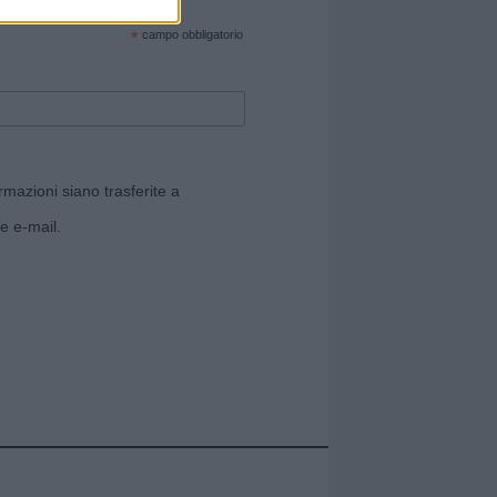
cate sul sito web!
*
campo obbligatorio
rmazioni siano trasferite a
e e-mail.