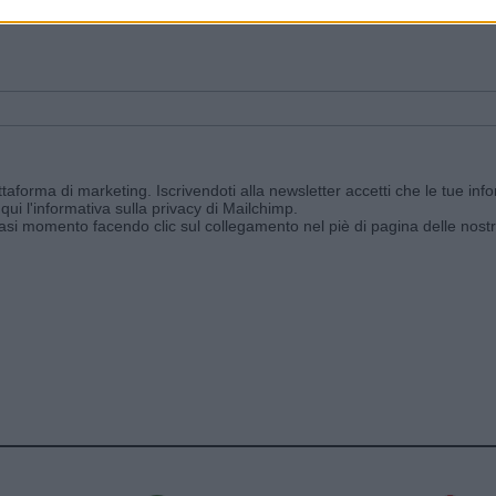
ggi e ricevi le nostre email periodiche contenenti le ultime notizie pubbli
aforma di marketing. Iscrivendoti alla newsletter accetti che le tue info
qui l'informativa sulla privacy di Mailchimp
.
siasi momento facendo clic sul collegamento nel piè di pagina delle nostr