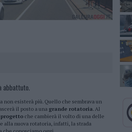
à abbattuto.
a non esisterà più. Quello che sembrava un
ascerà il posto a una
grande rotatoria
. Al
l progetto
che cambierà il volto di una delle
e alla nuova rotatoria, infatti, la strada
la che conosciamo oggi.