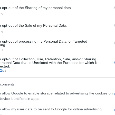
curezza la nostra città”. La delibera passa ed è
o opt-out of the Sharing of my personal data.
trari, un astenuto.
In
azionali?
o opt-out of the Sale of my Personal Data.
In
 mese
cliccando
qui
to opt-out of processing my Personal Data for Targeted
ing.
In
o opt-out of Collection, Use, Retention, Sale, and/or Sharing
ersonal Data that Is Unrelated with the Purposes for which it
do nella sezione
Login
dal menù del sito o
lected.
Out
consents
omune Di Olbia
Consiglio Comunale Olbia
o allow Google to enable storage related to advertising like cookies on
e Sardegna
Olbia Notizie
Rotatoria Olbia
evice identifiers in apps.
o allow my user data to be sent to Google for online advertising
s.