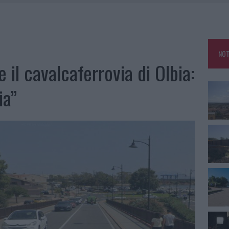
DE SFIDA DELLA VELA NELL’ESTATE 2026
DDA, RISCHIO PER LA RETE ELETTRICA
L CANTIERE: LA GALLURA RITROVA LA STRADA
NOT
U, IL COMUNE COMPLETA L’ITER
 il cavalcaferrovia di Olbia:
ia”