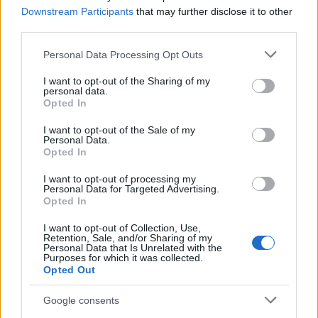
cliccando
qui
Downstream Participants
that may further disclose it to other
third parties.
Sei già abbonato?
Please note that this website/app uses one or more Google
Personal Data Processing Opt Outs
services and may gather and store information including but
Puoi effettuare l'accesso andando nella
not limited to your visit or usage behaviour. You may click to
I want to opt-out of the Sharing of my
personal data.
grant or deny consent to Google and its third-party tags to
sezione
Login
dal menù del sito o
Opted In
use your data for below specified purposes in below Google
cliccando
qui
consent section.
I want to opt-out of the Sale of my
Personal Data.
Opted In
TEMI:
Violentata Gallura
Violenza Gallura
I want to opt-out of processing my
Personal Data for Targeted Advertising.
Violenza Su Minori
Violenza Sulle Donne
Opted In
Inviaci le tue segnalazioni,
I want to opt-out of Collection, Use,
Retention, Sale, and/or Sharing of my
i tuoi video e le tue foto
Personal Data that Is Unrelated with the
Su WhatsApp al numero +39
Purposes for which it was collected.
Opted Out
345 356 7512
Google consents