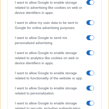
I want to allow Google to enable storage
related to advertising like cookies on web or
Notizie in tempo reale?
device identifiers in apps.
Entra nel canale telegram di
GalluraOggi.it
I want to allow my user data to be sent to
Google for online advertising purposes.
I want to allow Google to send me
personalized advertising.
Ricevi le nostre ultime news
I want to allow Google to enable storage
related to analytics like cookies on web or
device identifiers in apps.
da
Google News
I want to allow Google to enable storage
related to functionality of the website or app.
Condividi l'articolo
I want to allow Google to enable storage
F
T
Pi
W
S
related to personalization.
a
w
n
h
h
I want to allow Google to enable storage
related to security, including authentication