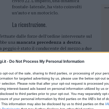
civico 22. L’impatto, una dinamica
frontale-laterale, ha visto coinvolti
un’auto e un motociclo.
La ricostruzione.
ettuate dalle forze dell’ordine intervenute sul
rebbe una
mancata precedenza a destra
.
 la peggio è stato il conducente del mezzo a due
i.it -
Do Not Process My Personal Information
amente. I sanitari del 118, giunti rapidamente
estato le prime cure al centauro per poi
to opt-out of the sale, sharing to third parties, or processing of your per
edale. Il ferito è stato ospedalizzato in
codice
formation for targeted advertising by us, please use the below opt-out s
erie a causa dei traumi riportati nell’impatto,
r selection. Please note that after your opt-out request is processed y
eing interest-based ads based on personal information utilized by us or
pericolo di vita.
disclosed to third parties prior to your opt-out. You may separately opt-
losure of your personal information by third parties on the IAB’s list of
lla polizia locale di Olbia per i rilievi di rito,
. This information may also be disclosed by us to third parties on the
IA
delle responsabilità, e per la gestione del
NEC
Participants
that may further disclose it to other third parties.