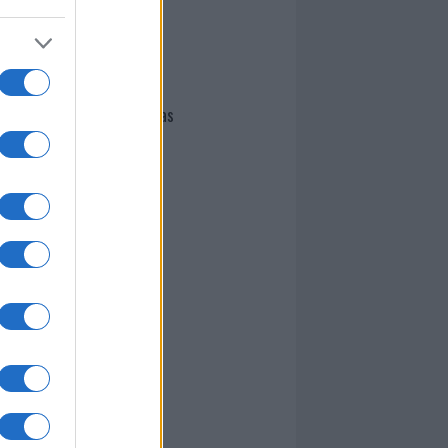
I nostri cari
Giovannimaria Cabras