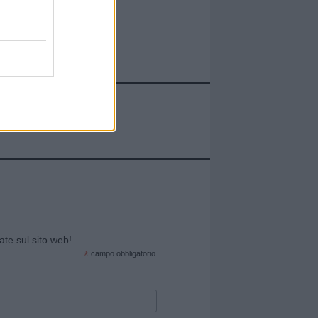
cate sul sito web!
*
campo obbligatorio