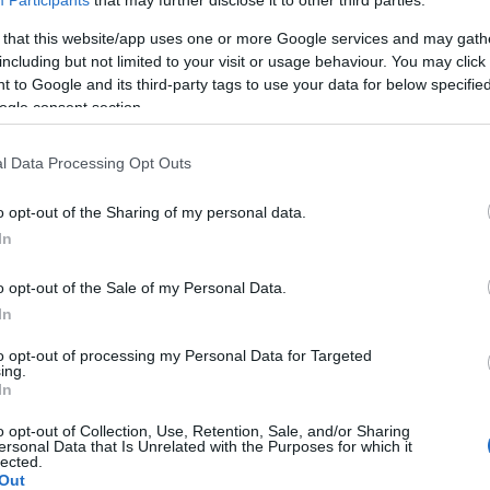
i rallentamenti durante le operazioni di soccorso
 that this website/app uses one or more Google services and may gath
including but not limited to your visit or usage behaviour. You may click 
 to Google and its third-party tags to use your data for below specifi
ogle consent section.
azionali?
l Data Processing Opt Outs
o opt-out of the Sharing of my personal data.
 mese
cliccando
qui
In
o opt-out of the Sale of my Personal Data.
In
do nella sezione
Login
dal menù del sito o
to opt-out of processing my Personal Data for Targeted
ing.
In
o opt-out of Collection, Use, Retention, Sale, and/or Sharing
ersonal Data that Is Unrelated with the Purposes for which it
bia
Notizie Gallura
Notizie Olbia
lected.
Out