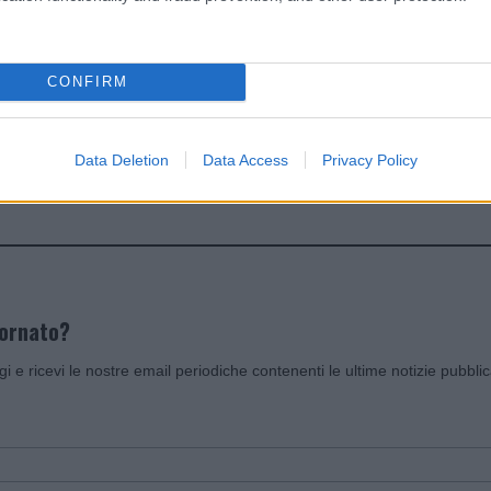
dente
Prossimo articolo
CONFIRM
Data Deletion
Data Access
Privacy Policy
Invia un Comunicato Stampa
|
Pubblicità
|
Segnala
iornato?
ggi e ricevi le nostre email periodiche contenenti le ultime notizie pubbli