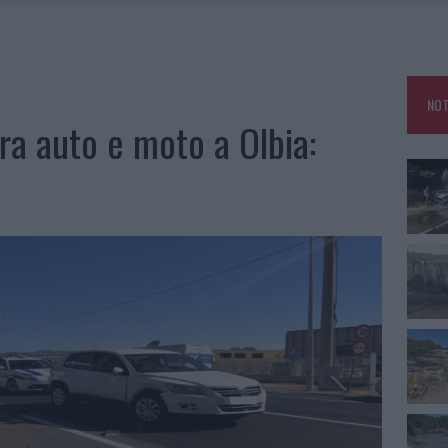
IAMME A LA MADDALENA, INCENDIO A MONTI D’À RENA
KEND A OLBIA E IN GALLURA
 BELLA ANCHE DAL VIVO: UN AMICO VIP SVELA COME FA
NOT
 A FUOCO DUE FURGONI
ra auto e moto a Olbia: