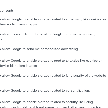
lazioni, i tuoi video e le tue foto
consents
ro +39 345 356 7512
o allow Google to enable storage related to advertising like cookies on
evice identifiers in apps.
o allow my user data to be sent to Google for online advertising
eale?
s.
gram di GalluraOggi.it
to allow Google to send me personalized advertising.
o allow Google to enable storage related to analytics like cookies on
evice identifiers in apps.
ime news da
Google News
o allow Google to enable storage related to functionality of the website
o allow Google to enable storage related to personalization.
o allow Google to enable storage related to security, including
cation functionality and fraud prevention, and other user protection.