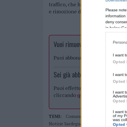
traffico, che ha subito inevitabil
Please note
e rimozione dei veicoli.
information 
deny consent
in below Go
Vuoi rimuovere le pubblicità n
Persona
I want t
Puoi abbonarti a
soli € 1,10 al
Opted 
Sei già abbonato?
I want t
Opted 
Puoi effettuare l'accesso andan
I want 
cliccando
qui
Advertis
Opted 
I want t
of my P
TEMI:
Comune Di Olbia
Incidente Ol
was col
Notizie Sardegna
Olbia Notizie
Opted 