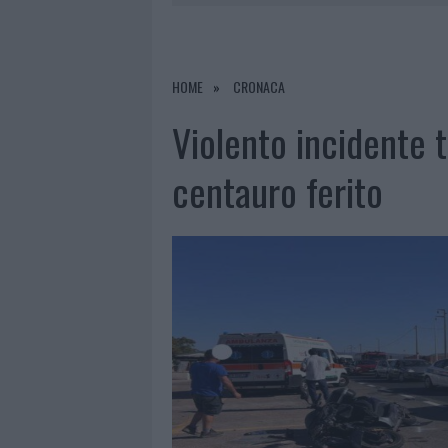
8 AGOSTO 2026
|
RISTORANTE DISTRUTTO DALLE F
7 AGOSTO 2026
|
LE PREVISIONI METEO PER IL WEE
7 AGOSTO 2026
|
MICHELLE HUNZIKER IN GALLURA,
HOME
CRONACA
8 AGOSTO 2026
|
INCENDIO NELLA NOTTE A OLBIA,
Violento incidente t
centauro ferito