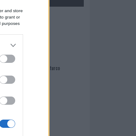
er and store
Mario Malu
to grant or
ed purposes
Paolo Pinna
Martina Agostina Diturco
I nostri cari
I nostri cari