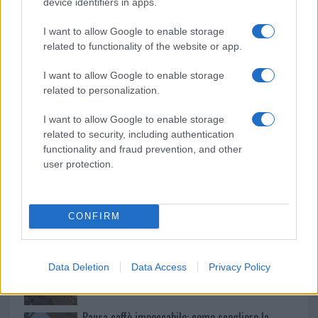
o
r
st
A
device identifiers in apps.
o
p
I want to allow Google to enable storage
NOTIZIE RECENTI
k
p
related to functionality of the website or app.
Le previsioni meteo per il weekend a Olbia e in
I want to allow Google to enable storage
related to personalization.
Gallura
I want to allow Google to enable storage
related to security, including authentication
Michelle Hunziker in Gallura, bella anche dal
functionality and fraud prevention, and other
vivo: un amico vip svela come fa
user protection.
Calangianus, dopo le polemiche il centro
accoglienza minori chiude
CONFIRM
Olbia, divieto di sosta contro spaccio e degrado:
Data Deletion
Data Access
Privacy Policy
esplode la protesta
Pausa caffè impeccabile: come scegliere la