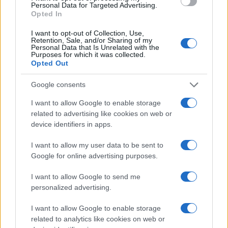
Su WhatsApp al numero +39
Personal Data for Targeted Advertising.
345 356 7512
Opted In
I want to opt-out of Collection, Use,
Retention, Sale, and/or Sharing of my
Personal Data that Is Unrelated with the
Purposes for which it was collected.
Opted Out
Ricevi le nostre ultime news
Google consents
da
Google News
I want to allow Google to enable storage
related to advertising like cookies on web or
device identifiers in apps.
Condividi l'articolo
I want to allow my user data to be sent to
Google for online advertising purposes.
F
T
Pi
W
S
a
w
n
h
h
I want to allow Google to send me
personalized advertising.
ce
it
te
at
a
Articolo precedente
b
te
re
s
re
I want to allow Google to enable storage
Prossimo articolo
related to analytics like cookies on web or