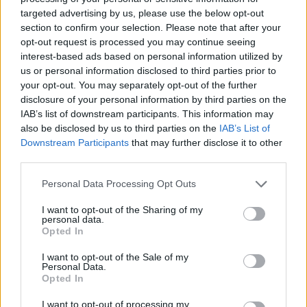
Sei già abbonato?
targeted advertising by us, please use the below opt-out
section to confirm your selection. Please note that after your
Puoi effettuare l'accesso andando nella
opt-out request is processed you may continue seeing
sezione
Login
dal menù del sito o
interest-based ads based on personal information utilized by
cliccando
qui
us or personal information disclosed to third parties prior to
your opt-out. You may separately opt-out of the further
disclosure of your personal information by third parties on the
IAB’s list of downstream participants. This information may
TEMI:
Dati Coronavirus Sardegna
also be disclosed by us to third parties on the
IAB’s List of
Gimbe Sardegna
Indici Covid Sardegna
Downstream Participants
that may further disclose it to other
third parties.
Notizie in tempo reale?
Please note that this website/app uses one or more Google
Personal Data Processing Opt Outs
Entra nel canale telegram di
services and may gather and store information including but
GalluraOggi.it
not limited to your visit or usage behaviour. You may click to
I want to opt-out of the Sharing of my
personal data.
grant or deny consent to Google and its third-party tags to
Opted In
use your data for below specified purposes in below Google
consent section.
I want to opt-out of the Sale of my
Personal Data.
Inviaci le tue segnalazioni,
Opted In
i tuoi video e le tue foto
I want to opt-out of processing my