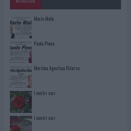
NECROLOGIE
Mario Malu
Paolo Pinna
Martina Agostina Diturco
I nostri cari
I nostri cari