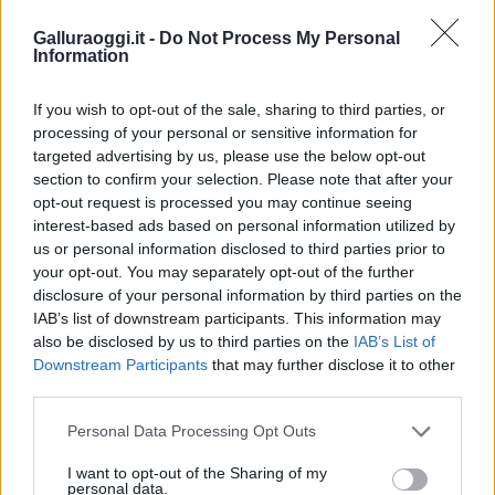
Migliori cliniche di estetica medicale avanzata
in Europa: classifica dei 5 centri di riferimento
Galluraoggi.it -
Do Not Process My Personal
Information
pe…
Incendi, a San Pasquale arriva il Campo Base:
If you wish to opt-out of the sale, sharing to third parties, or
l’inaugurazione
processing of your personal or sensitive information for
targeted advertising by us, please use the below opt-out
section to confirm your selection. Please note that after your
Andrea Mura conquista Palau: grande
opt-out request is processed you may continue seeing
partecipazione per il suo racconto
interest-based ads based on personal information utilized by
us or personal information disclosed to third parties prior to
your opt-out. You may separately opt-out of the further
Calangianus, allarme sul centro accoglienza
disclosure of your personal information by third parties on the
minori, Albieri: “Episodi gravissimi”
IAB’s list of downstream participants. This information may
also be disclosed by us to third parties on the
IAB’s List of
Downstream Participants
that may further disclose it to other
Gallura, finti clienti svuotano le suite: furto da
third parties.
50mila nel resort
Please note that this website/app uses one or more Google
Personal Data Processing Opt Outs
services and may gather and store information including but
Meteo Olbia 7 agosto, sole e caldo tornano
not limited to your visit or usage behaviour. You may click to
I want to opt-out of the Sharing of my
personal data.