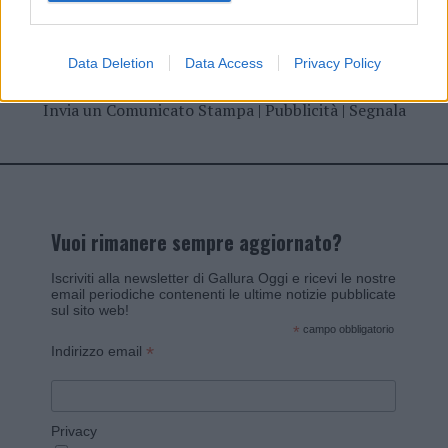
Data Deletion
Data Access
Privacy Policy
Invia un Comunicato Stampa
|
Pubblicità
|
Segnala
Vuoi rimanere sempre aggiornato?
Iscriviti alla newsletter di Gallura Oggi e ricevi le nostre
email periodiche contenenti le ultime notizie pubblicate
sul sito web!
*
campo obbligatorio
*
Indirizzo email
Privacy