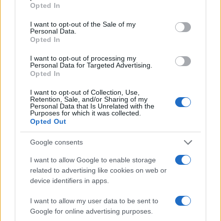
protagonisti
grant or deny consent to Google and its third-party tags to
Opted In
use your data for below specified purposes in below Google
consent section.
I want to opt-out of the Sale of my
Personal Data.
Opted In
I want to opt-out of processing my
Personal Data for Targeted Advertising.
Opted In
I want to opt-out of Collection, Use,
Retention, Sale, and/or Sharing of my
Personal Data that Is Unrelated with the
Purposes for which it was collected.
Opted Out
NECROLOGIE
Google consents
Mario Malu
I want to allow Google to enable storage
related to advertising like cookies on web or
device identifiers in apps.
Paolo Pinna
I want to allow my user data to be sent to
Google for online advertising purposes.