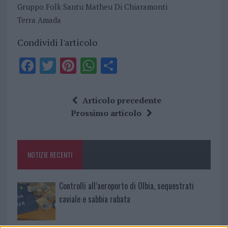
Gruppo Folk Santu Matheu Di Chiaramonti
Terra Amada
Condividi l'articolo
F
T
Pi
W
S
a
w
n
h
h
ce
it
te
at
a
Articolo precedente
b
te
re
s
re
Prossimo articolo
o
r
st
A
o
p
NOTIZIE RECENTI
k
p
Controlli all’aeroporto di Olbia, sequestrati
caviale e sabbia rubata