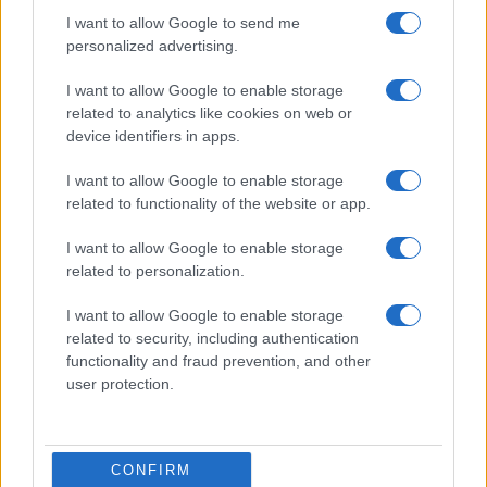
I want to allow Google to send me
Martina Agostina Diturco
personalized advertising.
I want to allow Google to enable storage
related to analytics like cookies on web or
I nostri cari
device identifiers in apps.
I want to allow Google to enable storage
related to functionality of the website or app.
I nostri cari
I want to allow Google to enable storage
related to personalization.
I want to allow Google to enable storage
I nostri cari
related to security, including authentication
functionality and fraud prevention, and other
user protection.
Giovannimaria Cabras
CONFIRM