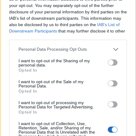
your opt-out. You may separately opt-out of the further
disclosure of your personal information by third parties on the
IAB’s list of downstream participants. This information may
also be disclosed by us to third parties on the
IAB’s List of
Ricevi le nostre ultime news
Downstream Participants
that may further disclose it to other
third parties.
da
Google News
Please note that this website/app uses one or more Google
Personal Data Processing Opt Outs
services and may gather and store information including but
not limited to your visit or usage behaviour. You may click to
I want to opt-out of the Sharing of my
personal data.
Condividi l'articolo
grant or deny consent to Google and its third-party tags to
Opted In
use your data for below specified purposes in below Google
F
T
Pi
W
S
consent section.
I want to opt-out of the Sale of my
Personal Data.
a
w
n
h
h
Opted In
ce
it
te
at
a
Articolo precedente
I want to opt-out of processing my
b
te
re
s
re
Personal Data for Targeted Advertising.
Prossimo articolo
Opted In
o
r
st
A
I want to opt-out of Collection, Use,
o
p
Retention, Sale, and/or Sharing of my
Personal Data that Is Unrelated with the
NOTIZIE RECENTI