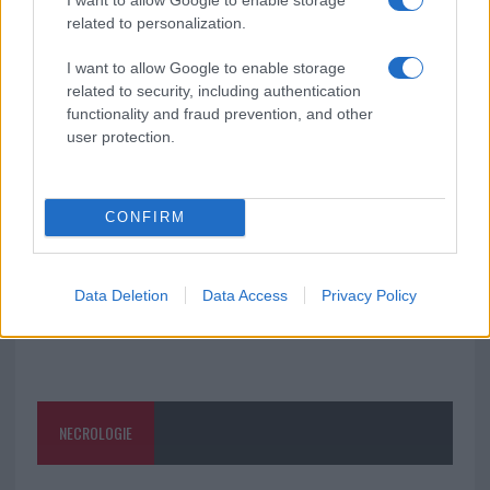
related to personalization.
Meteo Olbia 9 agosto, temperature in calo
I want to allow Google to enable storage
related to security, including authentication
functionality and fraud prevention, and other
Salmo finisce in ospedale a Catania, ma il tour
user protection.
va avanti: “Sicilia, ci sono”
CONFIRM
Data Deletion
Data Access
Privacy Policy
NECROLOGIE