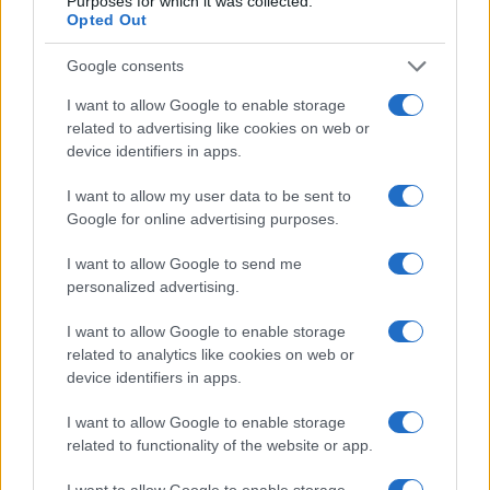
k
p
Purposes for which it was collected.
Opted Out
Controlli rafforzati in Costa Smeralda, 20
Google consents
arresti e 135 denunce
I want to allow Google to enable storage
related to advertising like cookies on web or
Tre milioni di euro dalla Provincia Gallura per
device identifiers in apps.
nuove aule nelle scuole di Olbia
I want to allow my user data to be sent to
Google for online advertising purposes.
Incidente sulla provinciale 125, paura tra Olbia e
I want to allow Google to send me
Arzachena
personalized advertising.
I want to allow Google to enable storage
Incidente sulla strada provinciale ad Arzachena,
related to analytics like cookies on web or
un ferito
device identifiers in apps.
I want to allow Google to enable storage
Sangue, musica e solidarietà con Avis Olbia al
related to functionality of the website or app.
Delta Center
I want to allow Google to enable storage