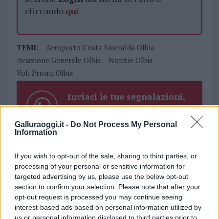
cliccando
qui
TEMI:
Aeroporto Costa Smeralda Olbia
Aviazione Generale Olbia
Notizie Olbia
Voli Privati Olbia
Inviaci le tue segnalazioni,
i tuoi video e le tue foto
Su WhatsApp al numero +39
Galluraoggi.it -
Do Not Process My Personal
345 356 7512
Information
If you wish to opt-out of the sale, sharing to third parties, or
processing of your personal or sensitive information for
targeted advertising by us, please use the below opt-out
Notizie in tempo reale?
section to confirm your selection. Please note that after your
Entra nel canale telegram di
opt-out request is processed you may continue seeing
GalluraOggi.it
interest-based ads based on personal information utilized by
us or personal information disclosed to third parties prior to