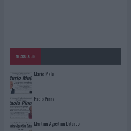
NECROLOGIE
Mario Malu
Paolo Pinna
Martina Agostina Diturco