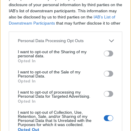
i tuoi video e le tue foto
disclosure of your personal information by third parties on the
IAB’s list of downstream participants. This information may
Su WhatsApp al numero +39
also be disclosed by us to third parties on the
IAB’s List of
345 356 7512
Downstream Participants
that may further disclose it to other
third parties.
Please note that this website/app uses one or more Google
Personal Data Processing Opt Outs
services and may gather and store information including but
Notizie in tempo reale?
not limited to your visit or usage behaviour. You may click to
I want to opt-out of the Sharing of my
Entra nel canale telegram di
personal data.
grant or deny consent to Google and its third-party tags to
Opted In
GalluraOggi.it
use your data for below specified purposes in below Google
consent section.
I want to opt-out of the Sale of my
Personal Data.
Opted In
I want to opt-out of processing my
Personal Data for Targeted Advertising.
Ricevi le nostre ultime news
Opted In
I want to opt-out of Collection, Use,
da
Google News
Retention, Sale, and/or Sharing of my
Personal Data that Is Unrelated with the
Purposes for which it was collected.
Opted Out