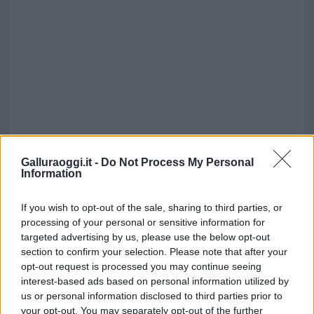
Galluraoggi.it -
Do Not Process My Personal
Information
If you wish to opt-out of the sale, sharing to third parties, or
processing of your personal or sensitive information for
targeted advertising by us, please use the below opt-out
section to confirm your selection. Please note that after your
opt-out request is processed you may continue seeing
TEMI:
Fuochi D'artificio Gallura
interest-based ads based on personal information utilized by
us or personal information disclosed to third parties prior to
Inviaci le tue segnalazioni,
your opt-out. You may separately opt-out of the further