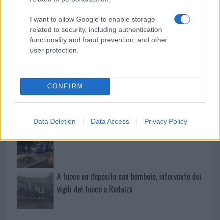
Salmo finisce in ospedale a Catania, ma il tour
I want to allow Google to enable storage
va avanti: “Sicilia, ci sono”
related to security, including authentication
functionality and fraud prevention, and other
Jovanotti, Gabry Ponte e Alfa: Olbia ombelico del
user protection.
mondo per una notte
CONFIRM
Giorgia Meloni a La Maddalena, la vicesindaco:
“Orgoglio e discrezione per visita privata̶…
Data Deletion
Data Access
Privacy Policy
Incendio nella notte a Olbia, a fuoco due furgoni
A fuoco un deposito con bombole, intervento dei
vigili del fuoco a Rudalza