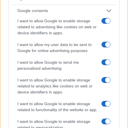
Condividi l'articolo
Google consents
F
T
Pi
W
S
I want to allow Google to enable storage
a
w
n
h
h
related to advertising like cookies on web or
ce
it
te
at
a
device identifiers in apps.
Articolo precedente
b
te
re
s
re
Prossimo articolo
I want to allow my user data to be sent to
Google for online advertising purposes.
o
r
st
A
o
p
I want to allow Google to send me
NOTIZIE RECENTI
personalized advertising.
k
p
I want to allow Google to enable storage
Sangue, musica e solidarietà con Avis Olbia al
related to analytics like cookies on web or
Delta Center
device identifiers in apps.
I want to allow Google to enable storage
Meteo Olbia 9 agosto, temperature in calo
related to functionality of the website or app.
I want to allow Google to enable storage
related to personalization.