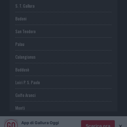
S. T. Gallura
Budoni
San Teodoro
Palau
Calangianus
Buddusò
Loiri P. S. Paolo
Golfo Aranci
Monti
Telti
App di Gallura Oggi
×
Scarica ora