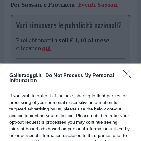
Per Sassari e Provincia:
Eventi Sassari
Vuoi rimuovere le pubblicità nazionali?
Puoi abbonarti a
soli € 1,10 al mese
cliccando
qui
Sei già abbonato?
Galluraoggi.it -
Do Not Process My Personal
Information
Puoi effettuare l'accesso andando nella
sezione
Login
dal menù del sito o
If you wish to opt-out of the sale, sharing to third parties, or
cliccando
qui
processing of your personal or sensitive information for
targeted advertising by us, please use the below opt-out
section to confirm your selection. Please note that after your
TEMI:
Cosa Fare Nel Week End Olbia E Gallura
opt-out request is processed you may continue seeing
Eventi Gallura
Eventi Olbia
interest-based ads based on personal information utilized by
us or personal information disclosed to third parties prior to
Eventi Weekend Gallura
In Evidenza