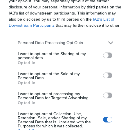
your opt-out. You may separately opt-out of the further
disclosure of your personal information by third parties on the
Condividi l'articolo
IAB’s list of downstream participants. This information may
F
T
Pi
W
S
also be disclosed by us to third parties on the
IAB’s List of
Downstream Participants
that may further disclose it to other
a
w
n
h
h
third parties.
ce
it
te
at
a
Please note that this website/app uses one or more Google
Articolo precedente
Personal Data Processing Opt Outs
b
te
re
s
re
services and may gather and store information including but
Prossimo articolo
not limited to your visit or usage behaviour. You may click to
I want to opt-out of the Sharing of my
o
r
st
A
personal data.
grant or deny consent to Google and its third-party tags to
Opted In
o
p
use your data for below specified purposes in below Google
consent section.
NOTIZIE RECENTI
I want to opt-out of the Sale of my
k
p
Personal Data.
Opted In
Incendi, a San Pasquale arriva il Campo Base:
I want to opt-out of processing my
l’inaugurazione
Personal Data for Targeted Advertising.
Opted In
I want to opt-out of Collection, Use,
Andrea Mura conquista Palau: grande
Retention, Sale, and/or Sharing of my
Personal Data that Is Unrelated with the
partecipazione per il suo racconto
Purposes for which it was collected.