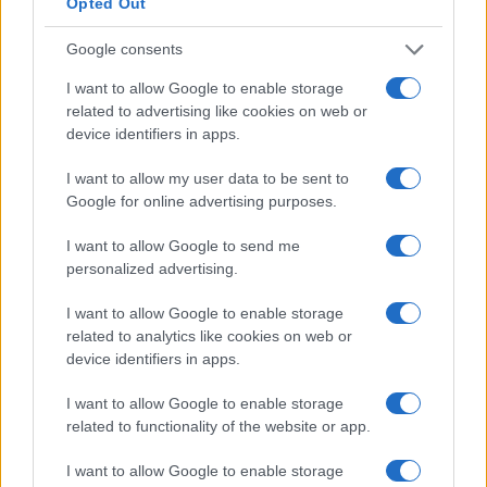
Opted Out
Calangianus, allarme sul centro accoglienza
Google consents
minori, Albieri: “Episodi gravissimi”
I want to allow Google to enable storage
related to advertising like cookies on web or
Gallura, finti clienti svuotano le suite: furto da
device identifiers in apps.
50mila nel resort
I want to allow my user data to be sent to
Google for online advertising purposes.
Meteo Olbia 7 agosto, sole e caldo tornano
I want to allow Google to send me
protagonisti
personalized advertising.
Test tunnel Olbia: rampe chiuse ancora fino a
I want to allow Google to enable storage
related to analytics like cookies on web or
fine agosto
device identifiers in apps.
I want to allow Google to enable storage
Aggius conquista la classifica delle mete più
related to functionality of the website or app.
amate dell’estate 2026
I want to allow Google to enable storage