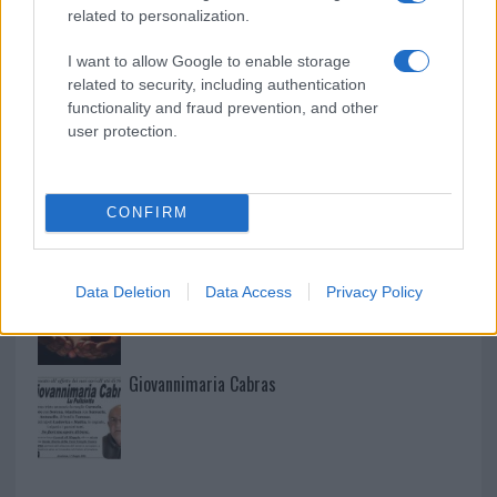
Martina Agostina Diturco
related to personalization.
I want to allow Google to enable storage
related to security, including authentication
I nostri cari
functionality and fraud prevention, and other
user protection.
I nostri cari
CONFIRM
I nostri cari
Data Deletion
Data Access
Privacy Policy
Giovannimaria Cabras