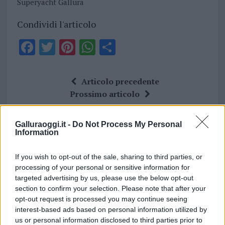
Superyacht Gallura
Condividi l'articolo
F
T
Pi
W
S
a
w
n
h
h
ce
it
te
at
a
Articolo precedente
b
te
re
s
re
Prossimo articolo
o
r
st
A
o
p
Galluraoggi.it -
Do Not Process My Personal
Information
NOTIZIE RECENTI
k
p
If you wish to opt-out of the sale, sharing to third parties, or
Raid nelle campagne di Berchidda, rischio per
processing of your personal or sensitive information for
la rete elettrica
targeted advertising by us, please use the below opt-out
section to confirm your selection. Please note that after your
opt-out request is processed you may continue seeing
Monte Pino, via i cancelli del cantiere: la Gallura
interest-based ads based on personal information utilized by
ritrova la strada
us or personal information disclosed to third parties prior to