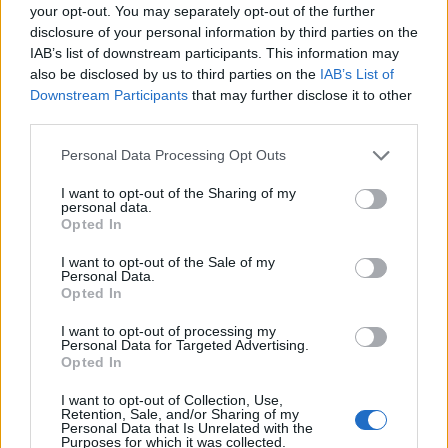
your opt-out. You may separately opt-out of the further
disclosure of your personal information by third parties on the
Nuovi stalli residenti a Palau, il Comune
IAB’s list of downstream participants. This information may
also be disclosed by us to third parties on the
completa l’iter
IAB’s List of
Downstream Participants
that may further disclose it to other
third parties.
Film internazionale, casting per comparse in
Please note that this website/app uses one or more Google
Personal Data Processing Opt Outs
Costa Smeralda
services and may gather and store information including but
not limited to your visit or usage behaviour. You may click to
I want to opt-out of the Sharing of my
personal data.
grant or deny consent to Google and its third-party tags to
Porto Rotondo ospita la grande sfida della vela
Opted In
use your data for below specified purposes in below Google
nell’estate 2026
consent section.
I want to opt-out of the Sale of my
Personal Data.
Opted In
Controlli all’aeroporto di Olbia, sequestrati
caviale e sabbia rubata
I want to opt-out of processing my
Personal Data for Targeted Advertising.
Opted In
Migliori cliniche di estetica medicale avanzata
I want to opt-out of Collection, Use,
in Europa: classifica dei 5 centri di riferimento
Retention, Sale, and/or Sharing of my
Personal Data that Is Unrelated with the
pe…
Purposes for which it was collected.