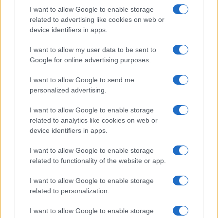
I want to allow Google to enable storage
related to advertising like cookies on web or
Notizie in tempo reale?
device identifiers in apps.
Entra nel canale telegram di
I want to allow my user data to be sent to
GalluraOggi.it
Google for online advertising purposes.
I want to allow Google to send me
personalized advertising.
Ricevi le nostre ultime news
I want to allow Google to enable storage
related to analytics like cookies on web or
device identifiers in apps.
da
Google News
I want to allow Google to enable storage
related to functionality of the website or app.
Condividi l'articolo
I want to allow Google to enable storage
F
T
Pi
W
S
related to personalization.
a
w
n
h
h
I want to allow Google to enable storage