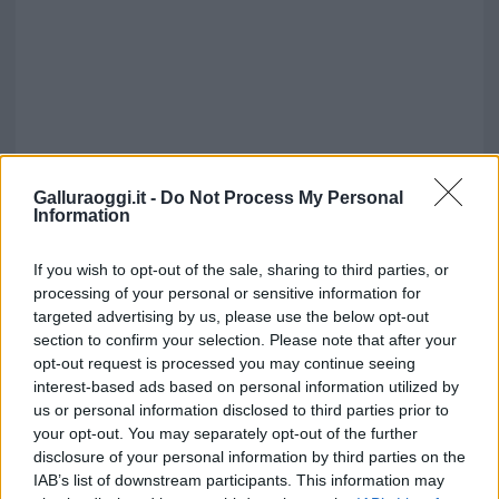
Galluraoggi.it -
Do Not Process My Personal
Information
If you wish to opt-out of the sale, sharing to third parties, or
processing of your personal or sensitive information for
targeted advertising by us, please use the below opt-out
section to confirm your selection. Please note that after your
opt-out request is processed you may continue seeing
Vuoi rimuovere le pubblicità nazionali?
interest-based ads based on personal information utilized by
us or personal information disclosed to third parties prior to
your opt-out. You may separately opt-out of the further
Puoi abbonarti a
soli € 1,10 al mese
disclosure of your personal information by third parties on the
cliccando
qui
IAB’s list of downstream participants. This information may