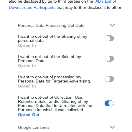
also be disclosed by us to third parties on the
IAB’s List of
Downstream Participants
that may further disclose it to other
Sei già abbonato?
third parties.
Puoi effettuare l'accesso andando nella
Please note that this website/app uses one or more Google
Personal Data Processing Opt Outs
services and may gather and store information including but
sezione
Login
dal menù del sito o
not limited to your visit or usage behaviour. You may click to
I want to opt-out of the Sharing of my
cliccando
qui
personal data.
grant or deny consent to Google and its third-party tags to
Opted In
use your data for below specified purposes in below Google
consent section.
I want to opt-out of the Sale of my
Personal Data.
TEMI:
Carlo Duilio Viti
Notizie Gallura
Opted In
Notizie Sant'Antonio Di Gallura
Notizie Telti
Sindaco Telti
Unione Comuni Gallura
I want to opt-out of processing my
Personal Data for Targeted Advertising.
Unione Dei Comuni Gallura
Vittorio Pinducciu
Opted In
I want to opt-out of Collection, Use,
Inviaci le tue segnalazioni,
Retention, Sale, and/or Sharing of my
i tuoi video e le tue foto
Personal Data that Is Unrelated with the
Purposes for which it was collected.
Su WhatsApp al numero +39
Opted Out
345 356 7512
Google consents