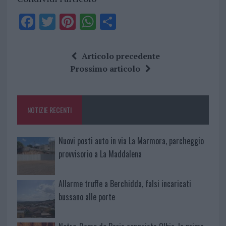
F
T
Pi
W
S
a
w
n
h
h
ce
it
te
at
a
Articolo precedente
b
te
re
s
re
Prossimo articolo
o
r
st
A
o
p
NOTIZIE RECENTI
k
p
Nuovi posti auto in via La Marmora, parcheggio
provvisorio a La Maddalena
Allarme truffe a Berchidda, falsi incaricati
bussano alle porte