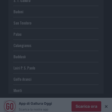
S. T. Gallura
Budoni
San Teodoro
Palau
Calangianus
Buddusò
Loiri P. S. Paolo
Golfo Aranci
Monti
Telti
App di Gallura Oggi
×
Scarica ora
Scarica la nostra app