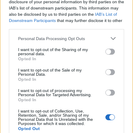
disclosure of your personal information by third parties on the
IAB’s list of downstream participants. This information may
also be disclosed by us to third parties on the
IAB’s List of
Downstream Participants
that may further disclose it to other
third parties.
Please note that this website/app uses one or more Google
Personal Data Processing Opt Outs
services and may gather and store information including but
not limited to your visit or usage behaviour. You may click to
I want to opt-out of the Sharing of my
NECROLOGIE
personal data.
grant or deny consent to Google and its third-party tags to
Opted In
use your data for below specified purposes in below Google
consent section.
Mario Malu
I want to opt-out of the Sale of my
Personal Data.
Opted In
I want to opt-out of processing my
Paolo Pinna
Personal Data for Targeted Advertising.
Opted In
I want to opt-out of Collection, Use,
Retention, Sale, and/or Sharing of my
Martina Agostina Diturco
Personal Data that Is Unrelated with the
Purposes for which it was collected.
Opted Out