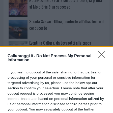
Notre-Dame de Paris conquista Olbia, la prima
al Molo Brin è un successo
Strada Sassari-Olbia, incidente all’alba: ferito il
conducente
Eventi in Gallura, da Jovanotti alla zuppa
gallurese: gli appuntamenti da non perdere
Galluraoggi.it -
Do Not Process My Personal
Information
Lettini e arredi abusivi sulla spiaggia libera,
sequestri a Olbia e Arzachena
If you wish to opt-out of the sale, sharing to third parties, or
processing of your personal or sensitive information for
targeted advertising by us, please use the below opt-out
È morto Francesco Guccini, il maestro che si
section to confirm your selection. Please note that after your
tenne lontano dalla Costa Smeralda
opt-out request is processed you may continue seeing
interest-based ads based on personal information utilized by
us or personal information disclosed to third parties prior to
your opt-out. You may separately opt-out of the further