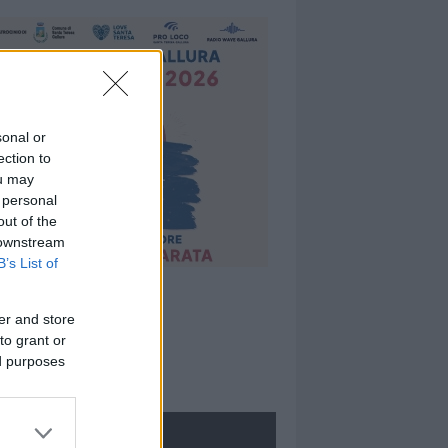
sonal or
ection to
ou may
 personal
out of the
 downstream
B’s List of
er and store
to grant or
ed purposes
ROLOGIE