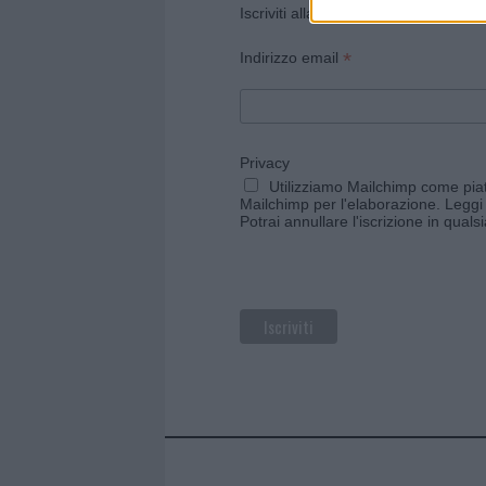
Iscriviti alla newsletter di Gallura O
*
Indirizzo email
Privacy
Utilizziamo Mailchimp come piatt
Mailchimp per l'elaborazione.
Leggi 
Potrai annullare l'iscrizione in qual