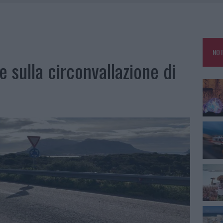
L MAESTRO CHE RIFIUTÒ LA COSTA SMERALDA
A OLBIA, LA PRIMA AL MOLO BRIN È UN SUCCESSO
TE ALL’ALBA: FERITO IL CONDUCENTE
NOT
TTI ALLA ZUPPA GALLURESE: GLI APPUNTAMENTI DA NON PERDERE
e sulla circonvallazione di