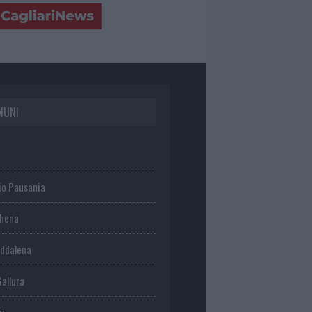
MUNI
io Pausania
chena
ddalena
Gallura