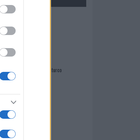
Mario Malu
Paolo Pinna
Martina Agostina Diturco
I nostri cari
I nostri cari