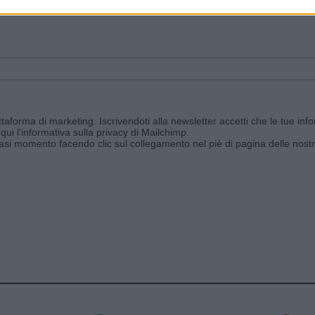
ggi e ricevi le nostre email periodiche contenenti le ultime notizie pubbli
aforma di marketing. Iscrivendoti alla newsletter accetti che le tue info
qui l'informativa sulla privacy di Mailchimp
.
siasi momento facendo clic sul collegamento nel piè di pagina delle nostr