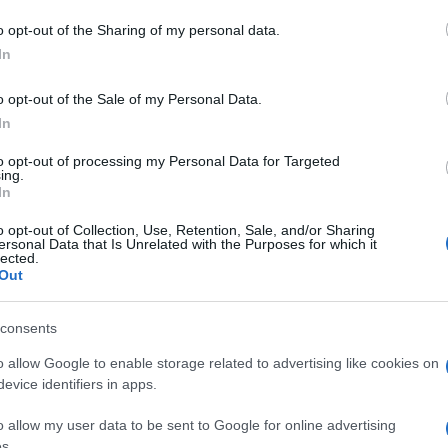
Rotatoria Golfo Aranci
Strade Pericolose
o opt-out of the Sharing of my personal data.
In
o opt-out of the Sale of my Personal Data.
In
to opt-out of processing my Personal Data for Targeted
dente
Prossimo articolo
ing.
In
o opt-out of Collection, Use, Retention, Sale, and/or Sharing
ersonal Data that Is Unrelated with the Purposes for which it
lected.
Out
consents
o allow Google to enable storage related to advertising like cookies on
evice identifiers in apps.
o allow my user data to be sent to Google for online advertising
s.