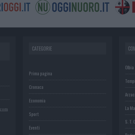
CATEGORIE
CO
Olbia
Prima pagina
Temp
Cronaca
Arza
Economia
La Ma
.com
Sport
S. T. 
Eventi