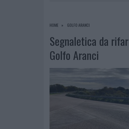
6 AGOSTO 2026
|
È MORTO FRANCESCO GUCCINI, I
6 AGOSTO 2026
|
NOTRE-DAME DE PARIS CONQUIST
6 AGOSTO 2026
|
STRADA SASSARI-OLBIA, INCIDEN
HOME
GOLFO ARANCI
6 AGOSTO 2026
|
EVENTI IN GALLURA, DA JOVANO
Segnaletica da rifar
Golfo Aranci