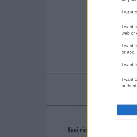
I want 
I want t
web or d
I want t
or app.
I want t
I want t
authenti
Vuoi rimanere sempre agg