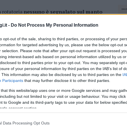
a rotatoria
nessuno è segnalato sul manto
zzeria è assente
, con grave pericolo per le
rno vi transitano, con il traffico che in questo
i.it -
Do Not Process My Personal Information
risti. “Inoltre, – ci segnalano – ora anche il
to opt-out of the sale, sharing to third parties, or processing of your per
ta”.
formation for targeted advertising by us, please use the below opt-out s
r selection. Please note that after your opt-out request is processed y
azionali?
eing interest-based ads based on personal information utilized by us or
disclosed to third parties prior to your opt-out. You may separately opt-
losure of your personal information by third parties on the IAB’s list of
 mese
cliccando
qui
. This information may also be disclosed by us to third parties on the
IA
Participants
that may further disclose it to other third parties.
 that this website/app uses one or more Google services and may gath
including but not limited to your visit or usage behaviour. You may click 
do nella sezione
Login
dal menù del sito o
 to Google and its third-party tags to use your data for below specifi
ogle consent section.
l Data Processing Opt Outs
NEC