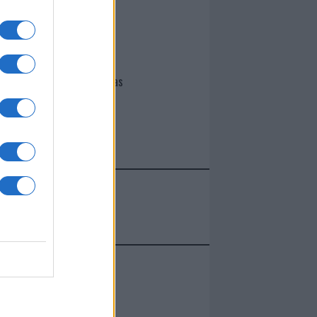
I nostri cari
Giovannimaria Cabras