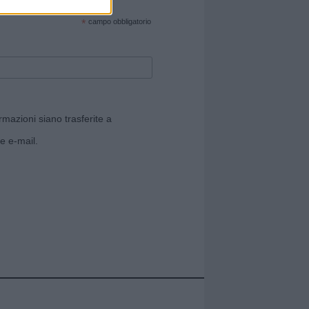
cate sul sito web!
*
campo obbligatorio
rmazioni siano trasferite a
e e-mail.