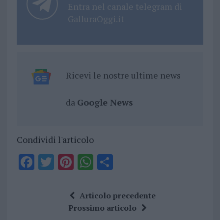
Entra nel canale telegram di
GalluraOggi.it
Ricevi le nostre ultime news
da
Google News
Condividi l'articolo
F
T
Pi
W
S
a
w
n
h
h
ce
it
te
at
a
Articolo precedente
b
te
re
s
re
Prossimo articolo