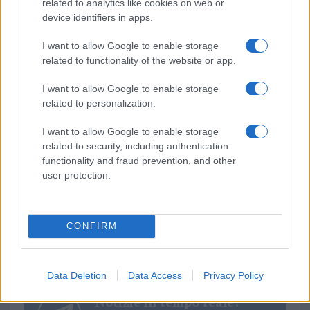
related to analytics like cookies on web or
device identifiers in apps.
Puoi effettuare l'accesso andando nella
sezione
Login
dal menù del sito o
I want to allow Google to enable storage
cliccando
qui
related to functionality of the website or app.
I want to allow Google to enable storage
related to personalization.
TEMI:
Come Scegliere Forno
Cucina Moderna
Elettrodomestici Casa
Elettrodomestici Cucina
I want to allow Google to enable storage
related to security, including authentication
Forno
Forno Autopulente
Forno Cucina
functionality and fraud prevention, and other
user protection.
Inviaci le tue segnalazioni,
i tuoi video e le tue foto
Su WhatsApp al numero +39
CONFIRM
345 356 7512
Data Deletion
Data Access
Privacy Policy
Notizie in tempo reale?