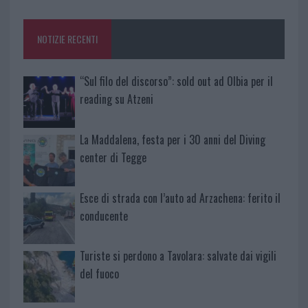
o
r
st
A
o
p
NOTIZIE RECENTI
k
p
“Sul filo del discorso”: sold out ad Olbia per il
reading su Atzeni
La Maddalena, festa per i 30 anni del Diving
center di Tegge
Esce di strada con l’auto ad Arzachena: ferito il
conducente
Turiste si perdono a Tavolara: salvate dai vigili
del fuoco