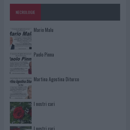
NECROLOGIE
Mario Malu
Paolo Pinna
Martina Agostina Diturco
I nostri cari
I nostri cari