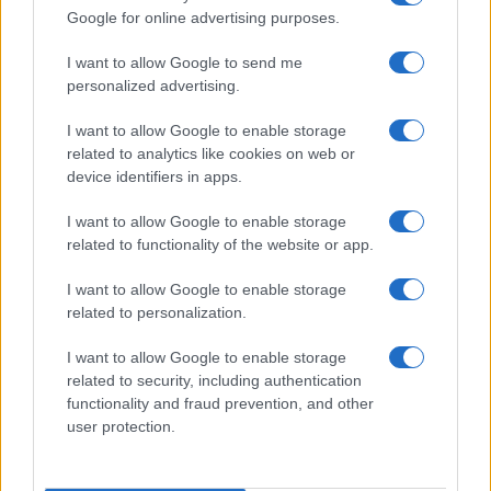
Google for online advertising purposes.
TEMI:
Abbronzatura
Abbronzatura Sole
Come Abbronzarsi
Consigli Abbronzatura
I want to allow Google to send me
Danni Sole
Notizie Gallura
personalized advertising.
Proteggere La Pelle Dal Sole
I want to allow Google to enable storage
Regole Per Abbronzarsi
related to analytics like cookies on web or
device identifiers in apps.
Notizie in tempo reale?
Entra nel canale telegram di
I want to allow Google to enable storage
related to functionality of the website or app.
GalluraOggi.it
I want to allow Google to enable storage
related to personalization.
Inviaci le tue segnalazioni,
I want to allow Google to enable storage
related to security, including authentication
i tuoi video e le tue foto
functionality and fraud prevention, and other
Su WhatsApp al numero +39
user protection.
345 356 7512