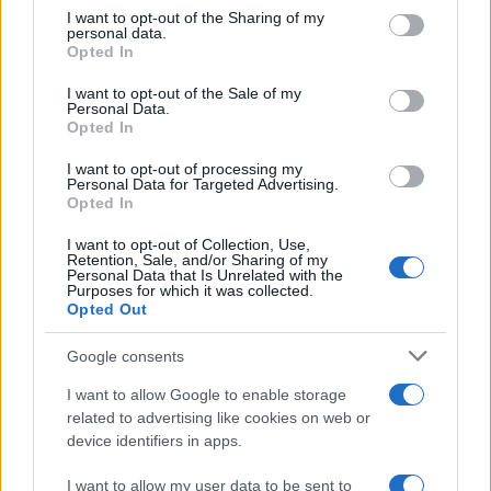
not limited to your visit or usage behaviour. You may click to
I want to opt-out of the Sharing of my
personal data.
grant or deny consent to Google and its third-party tags to
Opted In
use your data for below specified purposes in below Google
consent section.
I want to opt-out of the Sale of my
Personal Data.
Opted In
I want to opt-out of processing my
Vuoi rimuovere le pubblicità nazionali?
Personal Data for Targeted Advertising.
Opted In
Puoi abbonarti a
soli € 1,10 al mese
I want to opt-out of Collection, Use,
Retention, Sale, and/or Sharing of my
cliccando
qui
Personal Data that Is Unrelated with the
Purposes for which it was collected.
Opted Out
Sei già abbonato?
Google consents
Puoi effettuare l'accesso andando nella
I want to allow Google to enable storage
sezione
Login
dal menù del sito o
related to advertising like cookies on web or
cliccando
qui
device identifiers in apps.
I want to allow my user data to be sent to