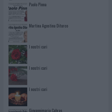
Paolo Pinna
Martina Agostina Diturco
I nostri cari
I nostri cari
I nostri cari
Giovannimaria Cabras