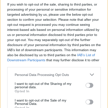
ce
it
te
at
a
If you wish to opt-out of the sale, sharing to third parties, or
Articolo precedente
b
te
re
s
re
processing of your personal or sensitive information for
Prossimo articolo
targeted advertising by us, please use the below opt-out
o
r
st
A
section to confirm your selection. Please note that after your
o
p
opt-out request is processed you may continue seeing
interest-based ads based on personal information utilized by
NOTIZIE RECENTI
k
p
us or personal information disclosed to third parties prior to
your opt-out. You may separately opt-out of the further
disclosure of your personal information by third parties on the
Le previsioni meteo per il weekend a Olbia e in
IAB’s list of downstream participants. This information may
Gallura
also be disclosed by us to third parties on the
IAB’s List of
Downstream Participants
that may further disclose it to other
third parties.
Michelle Hunziker in Gallura, bella anche dal
vivo: un amico vip svela come fa
Please note that this website/app uses one or more Google
Personal Data Processing Opt Outs
services and may gather and store information including but
not limited to your visit or usage behaviour. You may click to
I want to opt-out of the Sharing of my
Calangianus, dopo le polemiche il centro
personal data.
grant or deny consent to Google and its third-party tags to
Opted In
accoglienza minori chiude
use your data for below specified purposes in below Google
consent section.
I want to opt-out of the Sale of my
Personal Data.
Olbia, divieto di sosta contro spaccio e degrado:
Opted In