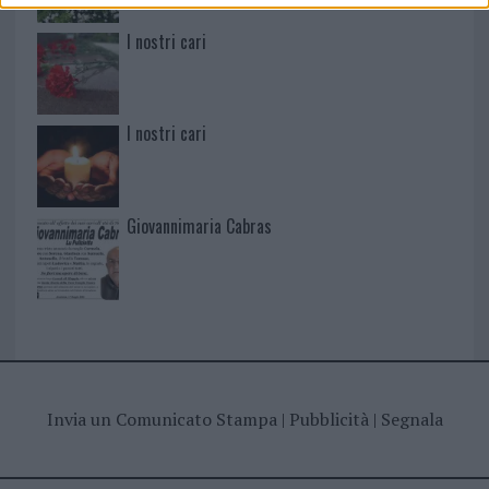
I nostri cari
I nostri cari
Giovannimaria Cabras
Invia un Comunicato Stampa
|
Pubblicità
|
Segnala