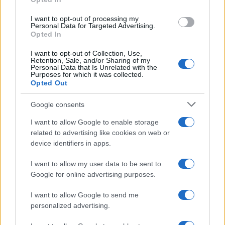
esplode la protesta
I want to opt-out of processing my
Personal Data for Targeted Advertising.
Opted In
Pausa caffè impeccabile: come scegliere la
soluzione ideale per la casa e l’ufficio
I want to opt-out of Collection, Use,
Retention, Sale, and/or Sharing of my
Personal Data that Is Unrelated with the
Purposes for which it was collected.
Monte Pino, la fine di un lungo dolore: storia e
Opted Out
rinascita della strada che segnò la Gallura
Google consents
I want to allow Google to enable storage
Raid nelle campagne di Berchidda, rischio per
related to advertising like cookies on web or
la rete elettrica
device identifiers in apps.
I want to allow my user data to be sent to
Google for online advertising purposes.
I want to allow Google to send me
personalized advertising.