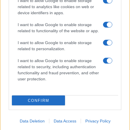
I want to allow Google to enable storage
related to analytics like cookies on web or
device identifiers in apps.
NECROLOGIE
I want to allow Google to enable storage
related to functionality of the website or app.
Mario Malu
I want to allow Google to enable storage
related to personalization.
I want to allow Google to enable storage
Paolo Pinna
related to security, including authentication
functionality and fraud prevention, and other
user protection.
Martina Agostina Diturco
CONFIRM
I nostri cari
Data Deletion
Data Access
Privacy Policy