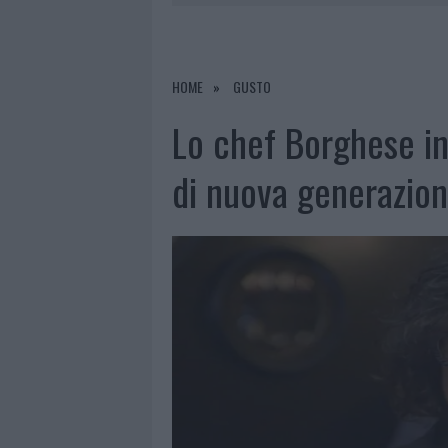
6 AGOSTO 2026
|
AGGIUS CONQUISTA LA CLASSIFI
6 AGOSTO 2026
|
CALANGIANUS, ALLARME SUL CENT
6 AGOSTO 2026
|
GALLURA, FINTI CLIENTI SVUOTA
HOME
GUSTO
6 AGOSTO 2026
|
METEO OLBIA 7 AGOSTO, SOLE 
Lo chef Borghese in
di nuova generazione