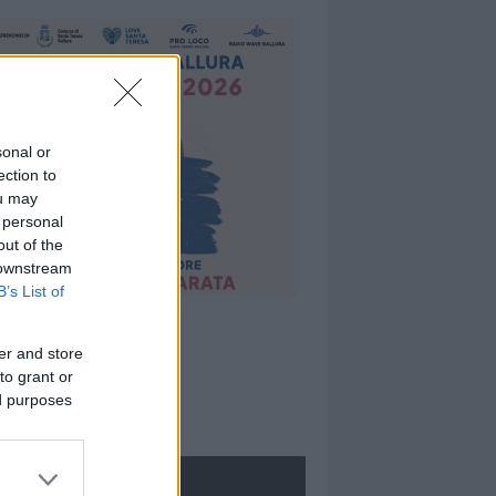
sonal or
ection to
ou may
 personal
out of the
 downstream
B’s List of
er and store
to grant or
ed purposes
ROLOGIE