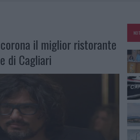
CA DELLE METE PIÙ AMATE DELL’ESTATE 2026
RO ACCOGLIENZA MINORI, ALBIERI: “EPISODI GRAVISSIMI”
NO LE SUITE: FURTO DA 50MILA NEL RESORT
NOT
E CALDO TORNANO PROTAGONISTI
corona il miglior ristorante
 di Cagliari