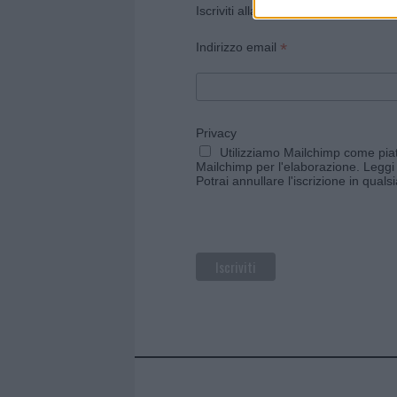
Iscriviti alla newsletter di Gallura O
*
Indirizzo email
Privacy
Utilizziamo Mailchimp come piatt
Mailchimp per l'elaborazione.
Leggi 
Potrai annullare l'iscrizione in qual