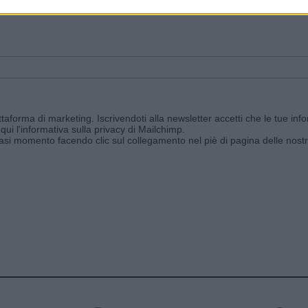
ggi e ricevi le nostre email periodiche contenenti le ultime notizie pubbli
aforma di marketing. Iscrivendoti alla newsletter accetti che le tue info
qui l'informativa sulla privacy di Mailchimp
.
siasi momento facendo clic sul collegamento nel piè di pagina delle nostr