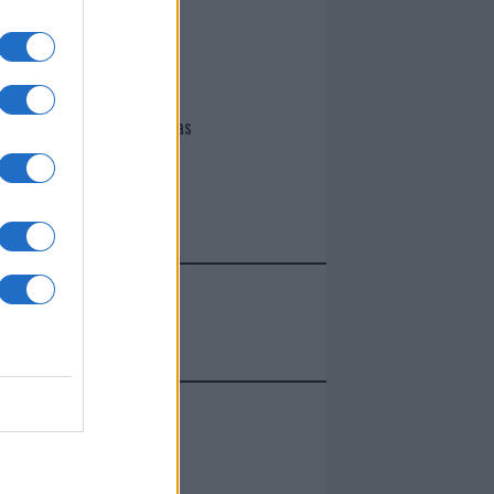
I nostri cari
Giovannimaria Cabras