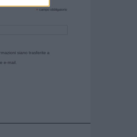
cate sul sito web!
*
campo obbligatorio
rmazioni siano trasferite a
e e-mail.