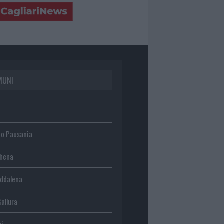
MUNI
io Pausania
chena
ddalena
Gallura