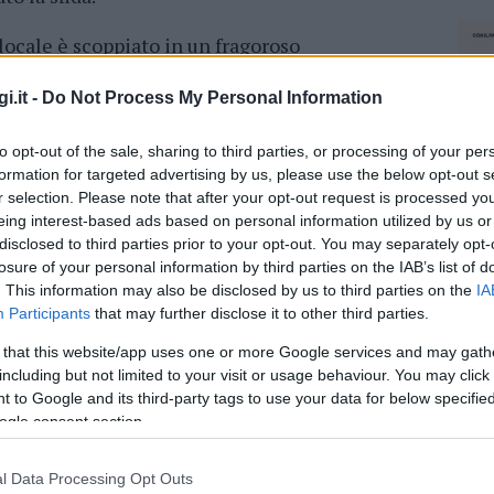
locale è scoppiato in un fragoroso
rluigi, il tuo è il miglior ristorante di
Sei riuscito a creare una cucina al passo con i
i.it -
Do Not Process My Personal Information
 nel rispetto della tradizione sarda”, ha
to opt-out of the sale, sharing to third parties, or processing of your per
formation for targeted advertising by us, please use the below opt-out s
r selection. Please note that after your opt-out request is processed y
ivo il voto proprio dello chef,
che ha risolto il
eing interest-based ads based on personal information utilized by us or
ltro locale di Cagliari, l’Osteria Kobuto.
La
disclosed to third parties prior to your opt-out. You may separately opt-
ammazione sul canale 11 di Sky e le repliche
losure of your personal information by third parties on the IAB’s list of
 del digitale terrestre).
. This information may also be disclosed by us to third parties on the
IA
Participants
that may further disclose it to other third parties.
azionali?
 that this website/app uses one or more Google services and may gath
including but not limited to your visit or usage behaviour. You may click 
 to Google and its third-party tags to use your data for below specifi
 mese
cliccando
qui
ogle consent section.
l Data Processing Opt Outs
NEC