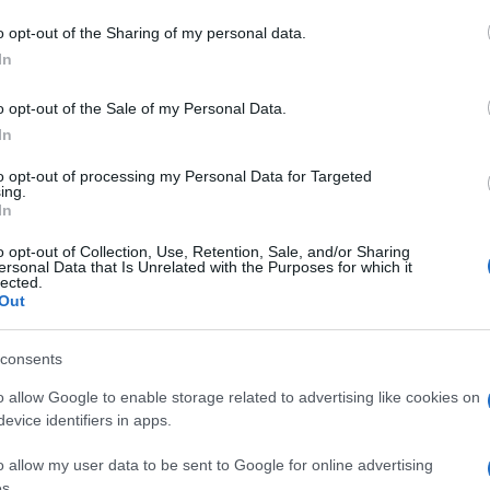
do nella sezione
Login
dal menù del sito o
o opt-out of the Sharing of my personal data.
In
o opt-out of the Sale of my Personal Data.
In
to opt-out of processing my Personal Data for Targeted
ing.
In
o opt-out of Collection, Use, Retention, Sale, and/or Sharing
ersonal Data that Is Unrelated with the Purposes for which it
lected.
Out
dente
Prossimo articolo
consents
o allow Google to enable storage related to advertising like cookies on
evice identifiers in apps.
o allow my user data to be sent to Google for online advertising
s.