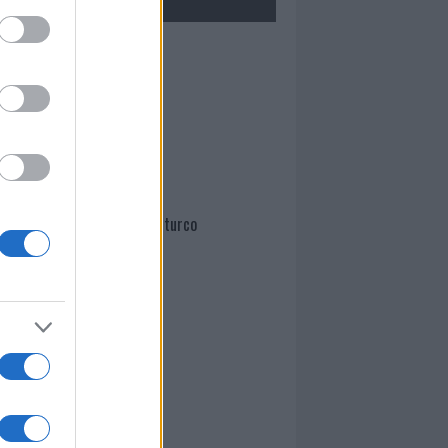
Mario Malu
Paolo Pinna
Martina Agostina Diturco
I nostri cari
I nostri cari