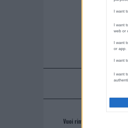
I want 
I want t
web or d
I want t
or app.
I want t
I want t
authenti
Vuoi rimanere sempre agg