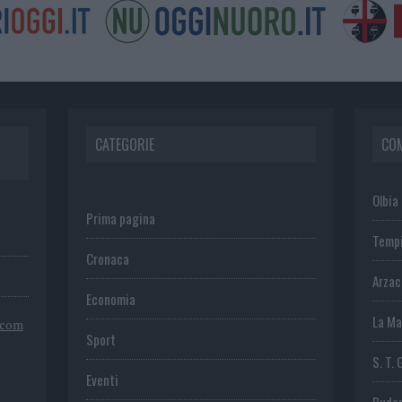
CATEGORIE
CO
Olbia
Prima pagina
Temp
Cronaca
Arza
Economia
La Ma
.com
Sport
S. T. 
Eventi